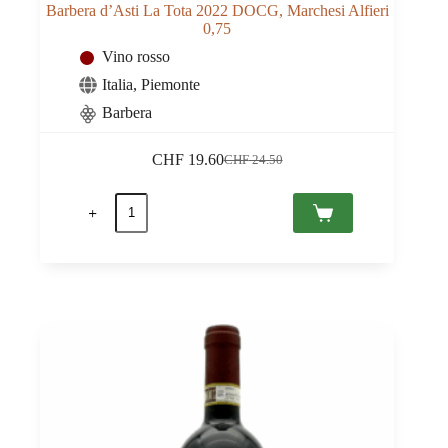
Barbera d’Asti La Tota 2022 DOCG, Marchesi Alfieri
0,75
Vino rosso
Italia
,
Piemonte
Barbera
CHF
19.60
CHF
24.50
Il
Il
prezzo
prezzo
Barbera
originale
attuale
d'Asti
era:
è:
La
CHF 24.50.
CHF 19.60.
Tota
2022
DOCG,
Marchesi
Alfieri
0,75
quantità