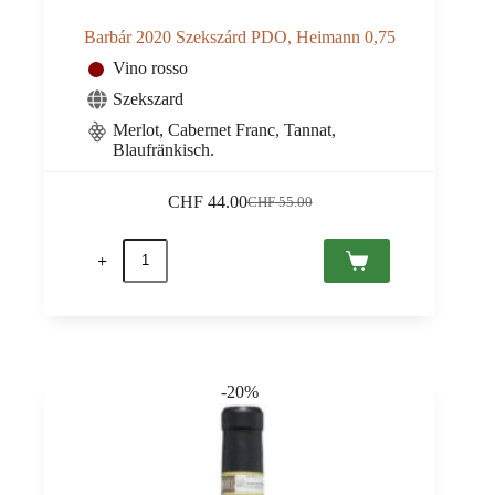
Barbár 2020 Szekszárd PDO, Heimann 0,75
Vino rosso
Szekszard
Merlot, Cabernet Franc, Tannat,
Blaufränkisch.
CHF
44.00
CHF
55.00
Il
Il
prezzo
prezzo
Barbár
originale
attuale
2020
era:
è:
Szekszárd
CHF 55.00.
CHF 44.00.
PDO,
Heimann
0,75
quantità
-20%