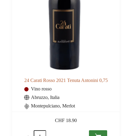
Trentino-Alto Adige
Ungheria
Vallese
Veneto
Villány
24 Carati Rosso 2021 Tenuta Antonini 0,75
Vino rosso
Abruzzo
,
Italia
Montepulciano, Merlot
CHF
18.90
24