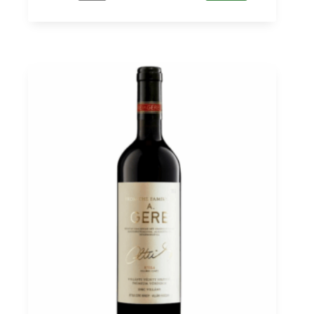
IGT,
Paolo
Conterno
0,75
quantità