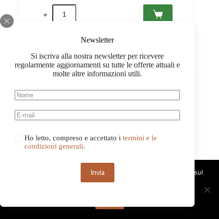
Barolo
Rocche
dell'Annunziata
2020
Newsletter
DOCG,
Rocche
Si iscriva alla nostra newsletter per ricevere
Costamagna
regolarmente aggiornamenti su tutte le offerte attuali e
0,75
-20%
molte altre informazioni utili.
quantità
Ho letto, compreso e accettato i
termini e le
condizioni generali
.
Invia
Questo sito web utilizza i cookie. Continuando a navigare sul
sito, acconsenti all'uso dei cookie.
OK