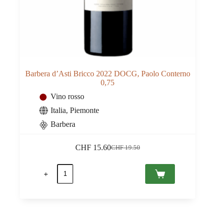
Barbera d’Asti Bricco 2022 DOCG, Paolo Conterno
0,75
Vino rosso
Italia
,
Piemonte
Barbera
CHF
15.60
CHF
19.50
Il
Il
prezzo
prezzo
Barbera
originale
attuale
d'Asti
era:
è:
Bricco
CHF 19.50.
CHF 15.60.
2022
DOCG,
Paolo
Conterno