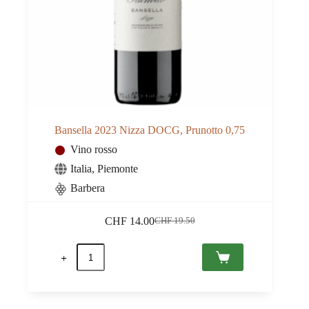
Bansella 2023 Nizza DOCG, Prunotto 0,75
Vino rosso
Italia
,
Piemonte
Barbera
CHF
14.00
CHF
19.50
Il
Il
prezzo
prezzo
Bansella
originale
attuale
2023
era:
è:
Nizza
CHF 19.50.
CHF 14.00.
DOCG,
Prunotto
0,75