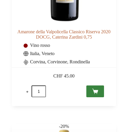
Amarone della Valpolicella Classico Riserva 2020
DOCG, Caterina Zardini 0,75
Vino rosso
Italia
,
Veneto
Corvina, Corvinone, Rondinella
CHF
45.00
Amarone
della
Valpolicella
Classico
Riserva
2020
DOCG,
Caterina
-20%
Zardini