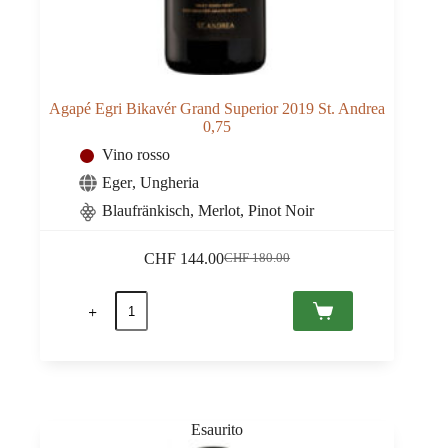
Agapé Egri Bikavér Grand Superior 2019 St. Andrea
0,75
Vino rosso
Eger
,
Ungheria
Blaufränkisch, Merlot, Pinot Noir
CHF
144.00
CHF
180.00
Il
Il
prezzo
prezzo
Agapé
originale
attuale
Egri
era:
è:
Bikavér
CHF 180.00.
CHF 144.00.
Grand
Superior
2019
St.
Andrea
0,75