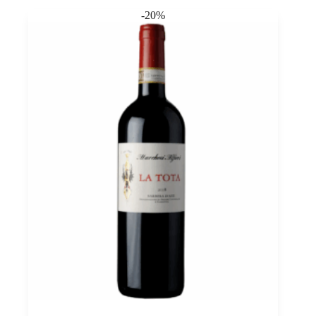
0,75
-20%
quantità