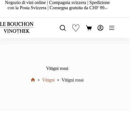
Salta
Negozio di vini online | Compagnia svizzera | Spedizione
al
con la Posta Svizzera | Consegna gratuita da CHF 99.-
contenuto
♡
Carrello
Vitigni rossi
Vitigni
Vitigni rossi
Home