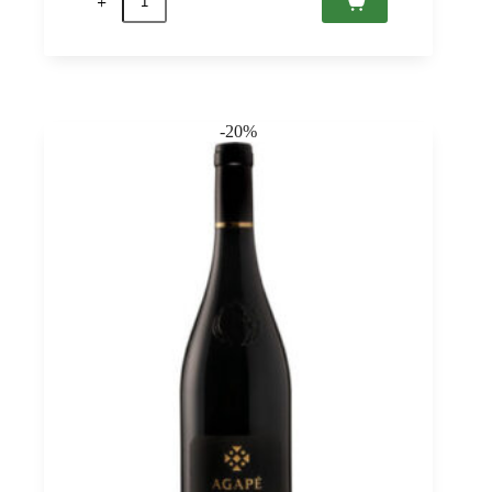
Carati
Rosso
2021
Tenuta
Antonini
0,75
quantità
-20%