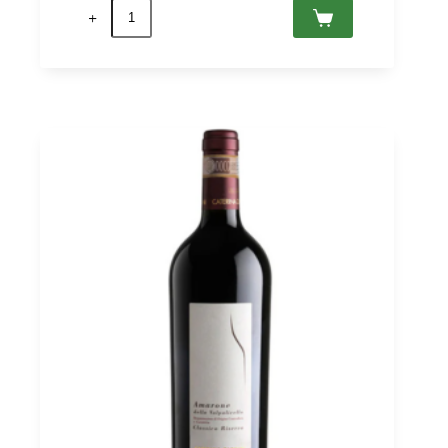
Amarone
della
Valpolicella
Classico
2021
DOCG,
Giuseppe
Campagnola
0,75
quantità