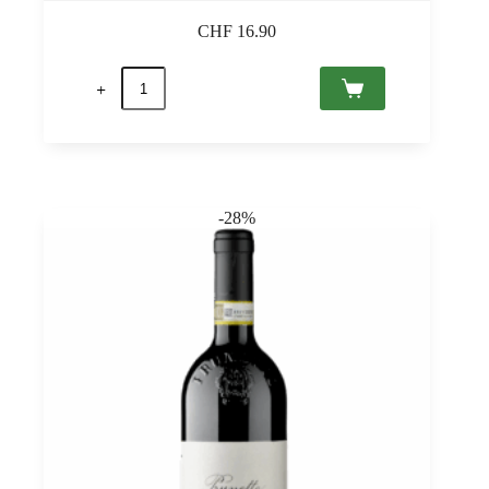
CHF
16.90
Azzurra
Rosso
2021
IGT
Puglia,
Tombacco
0,75
quantità
-28%