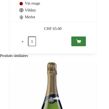
Vin rouge
Villány
Merlot
CHF
65.00
quantité
de
Solus
Merlot
2022
Produits similaires
Villány
PDO,
Gere
0,75