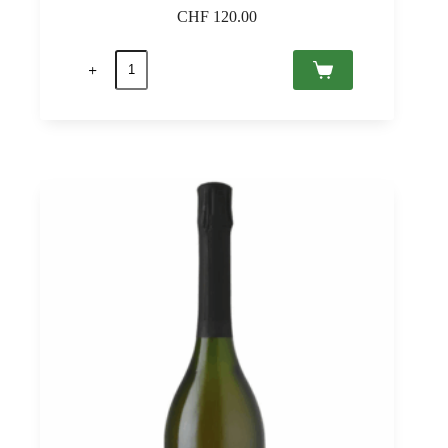
CHF
120.00
quantité
de
Magnifico
2020
Villány
PDO,
Bock
0,75