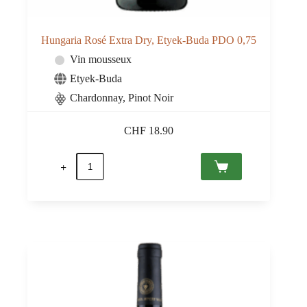
Hungaria Rosé Extra Dry, Etyek-Buda PDO 0,75
Vin mousseux
Etyek-Buda
Chardonnay, Pinot Noir
CHF
18.90
quantité
de
Hungaria
Rosé
Extra
Dry,
Etyek-
Buda
PDO
0,75