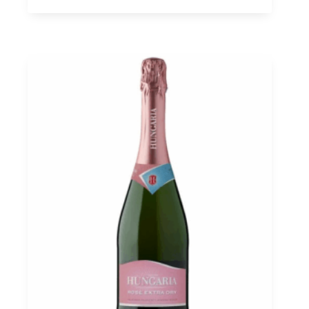
Brut
Nature,
Somló
PDO
0,75