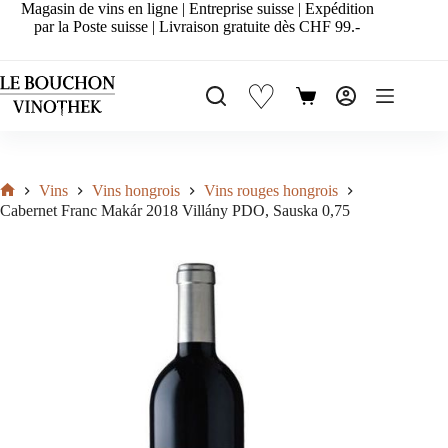
Passer
Magasin de vins en ligne | Entreprise suisse | Expédition
au
par la Poste suisse | Livraison gratuite dès CHF 99.-
contenu
♡
Panier
d’achat
Vins
Vins hongrois
Vins rouges hongrois
Accueil
Cabernet Franc Makár 2018 Villány PDO, Sauska 0,75