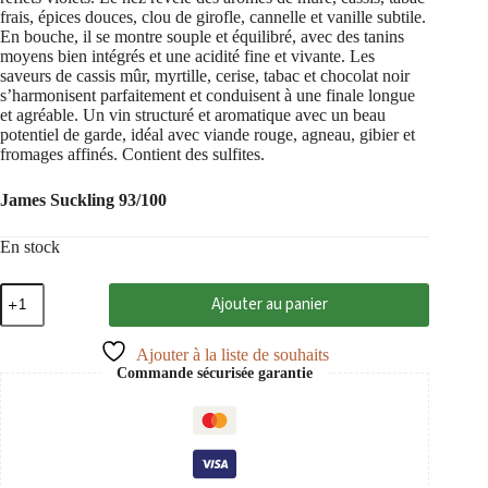
frais, épices douces, clou de girofle, cannelle et vanille subtile.
En bouche, il se montre souple et équilibré, avec des tanins
moyens bien intégrés et une acidité fine et vivante. Les
saveurs de cassis mûr, myrtille, cerise, tabac et chocolat noir
s’harmonisent parfaitement et conduisent à une finale longue
et agréable. Un vin structuré et aromatique avec un beau
potentiel de garde, idéal avec viande rouge, agneau, gibier et
fromages affinés. Contient des sulfites.
James Suckling 93/100
En stock
quantité
Ajouter au panier
de
Cabernet
Franc
Ajouter à la liste de souhaits
Makár
Commande sécurisée garantie
2018
Villány
PDO,
Sauska
0,75