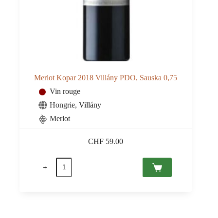
Merlot Kopar 2018 Villány PDO, Sauska 0,75
Vin rouge
Hongrie
,
Villány
Merlot
CHF
59.00
quantité
de
Merlot
Kopar
2018
Villány
PDO,