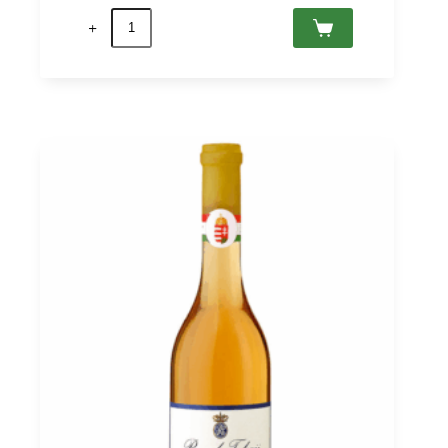
quantité
de
Kreinbacher
Brut
Nature,
Somló
PDO
0,75