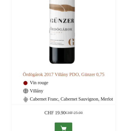
Ördögárok 2017 Villány PDO, Günzer 0,75
Vin rouge
Villány
Cabernet Franc, Cabernet Sauvignon, Merlot
CHF
19.90
CHF
25.00
Le
Le
prix
prix
initial
actuel
était :
est :