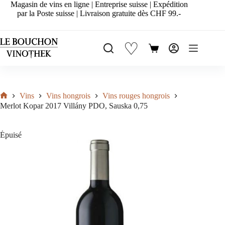
Passer
Magasin de vins en ligne | Entreprise suisse | Expédition
au
par la Poste suisse | Livraison gratuite dès CHF 99.-
contenu
♡
Panier
d’achat
Vins
Vins hongrois
Vins rouges hongrois
Accueil
Merlot Kopar 2017 Villány PDO, Sauska 0,75