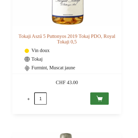
Tokaji Aszú 5 Puttonyos 2019 Tokaj PDO, Royal
Tokaji 0,5
Vin doux
Tokaj
Furmint
,
Muscat jaune
CHF
43.00
quantité
de
Tokaji
Aszú
5
Puttonyos
2019
Tokaj
PDO,