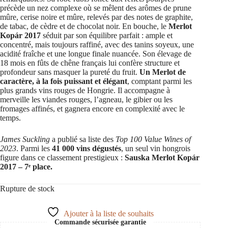
précède un nez complexe où se mêlent des arômes de prune
mûre, cerise noire et mûre, relevés par des notes de graphite,
de tabac, de cèdre et de chocolat noir. En bouche, le
Merlot
Kopár 2017
séduit par son équilibre parfait : ample et
concentré, mais toujours raffiné, avec des tanins soyeux, une
acidité fraîche et une longue finale nuancée. Son élevage de
18 mois en fûts de chêne français lui confère structure et
profondeur sans masquer la pureté du fruit.
Un Merlot de
caractère, à la fois puissant et élégant
, comptant parmi les
plus grands vins rouges de Hongrie. Il accompagne à
merveille les viandes rouges, l’agneau, le gibier ou les
fromages affinés, et gagnera encore en complexité avec le
temps.
James Suckling
a publié sa liste des
Top 100 Value Wines of
2023
. Parmi les
41 000 vins dégustés
, un seul vin hongrois
figure dans ce classement prestigieux :
Sauska Merlot Kopár
2017 – 7ᵉ place.
Rupture de stock
Ajouter à la liste de souhaits
Commande sécurisée garantie