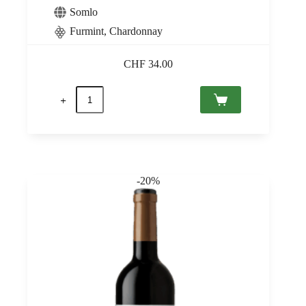
Somlo
Furmint, Chardonnay
CHF
34.00
quantité
de
Kreinbacher
Brut
Classic,
Somló
PDO
0,75
-20%