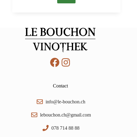
CHF 25.00.
CHF 19.90.
Facebook
Instagram
Contact
info@le-bouchon.ch
lebouchon.ch@gmail.com
078 714 88 88