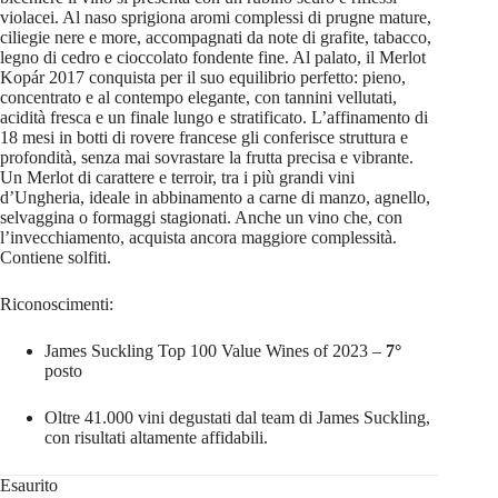
violacei. Al naso sprigiona aromi complessi di prugne mature,
ciliegie nere e more, accompagnati da note di grafite, tabacco,
legno di cedro e cioccolato fondente fine. Al palato, il Merlot
Kopár 2017 conquista per il suo equilibrio perfetto: pieno,
concentrato e al contempo elegante, con tannini vellutati,
acidità fresca e un finale lungo e stratificato. L’affinamento di
18 mesi in botti di rovere francese gli conferisce struttura e
profondità, senza mai sovrastare la frutta precisa e vibrante.
Un Merlot di carattere e terroir, tra i più grandi vini
d’Ungheria, ideale in abbinamento a carne di manzo, agnello,
selvaggina o formaggi stagionati. Anche un vino che, con
l’invecchiamento, acquista ancora maggiore complessità.
Contiene solfiti.
Riconoscimenti:
James Suckling Top 100 Value Wines of 2023 –
7°
posto
Oltre 41.000 vini degustati dal team di James Suckling,
con risultati altamente affidabili.
Esaurito