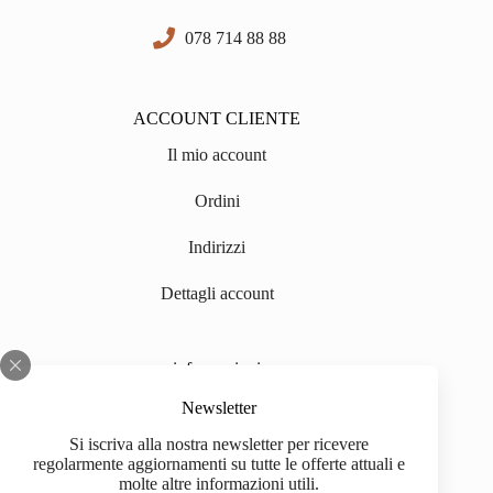
078 714 88 88
ACCOUNT CLIENTE
Il mio account
Ordini
Indirizzi
Dettagli account
informazioni
Chi siamo
Newsletter
Si iscriva alla nostra newsletter per ricevere
Impressum
regolarmente aggiornamenti su tutte le offerte attuali e
molte altre informazioni utili.