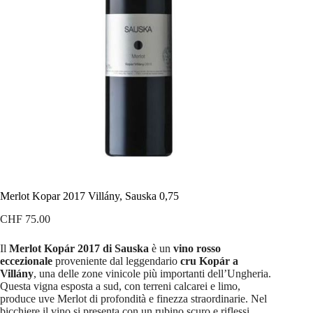
Merlot Kopar 2017 Villány, Sauska 0,75
CHF
75.00
Il
Merlot Kopár 2017 di Sauska
è un
vino rosso
eccezionale
proveniente dal leggendario
cru Kopár a
Villány
, una delle zone vinicole più importanti dell’Ungheria.
Questa vigna esposta a sud, con terreni calcarei e limo,
produce uve Merlot di profondità e finezza straordinarie. Nel
bicchiere il vino si presenta con un rubino scuro e riflessi