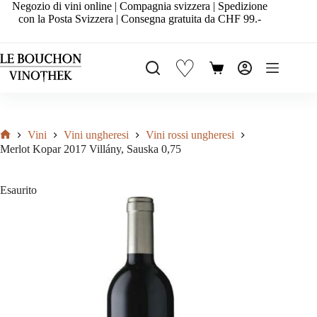
Salta
Negozio di vini online | Compagnia svizzera | Spedizione
al
con la Posta Svizzera | Consegna gratuita da CHF 99.-
contenuto
♡
Carrello
Vini
Vini ungheresi
Vini rossi ungheresi
Home
Merlot Kopar 2017 Villány, Sauska 0,75