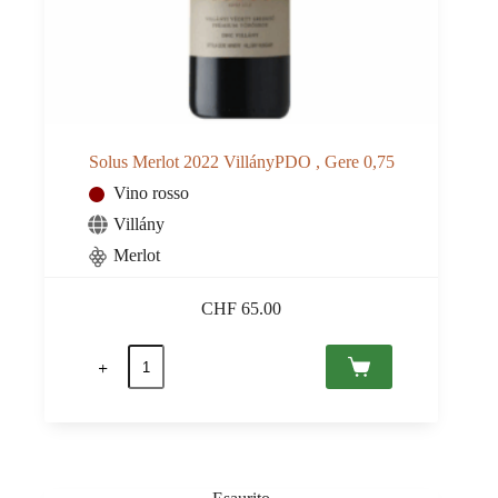
Solus Merlot 2022 VillányPDO , Gere 0,75
Vino rosso
Villány
Merlot
CHF
65.00
Solus
Merlot
2022
VillányPDO
,
Gere
0,75
quantità