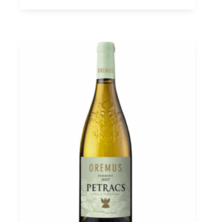
Brut
Tokaj
PDO
0,75