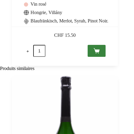
Vin rosé
Hongrie
,
Villány
Blaufränkisch, Merlot, Syrah, Pinot Noir.
CHF
15.50
quantité
de
Villányi
Rosé
2025
Produits similaires
Sauska
0,75