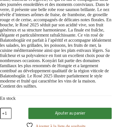
des journées ensoleillées et des moments conviviaux. Dans le
verre, il présente une belle robe rose saumon brillante. Le nez
révèle d’intenses arômes de fraise, de framboise, de groseille
rouge et de cerise, accompagnés de délicates notes florales. En
bouche, le Rosé 2025 séduit par son acidité vive, son fruit
généreux et sa structure harmonieuse. La finale est fraîche,
élégante et particulièrement rafraîchissante. Ce vin rosé de
Balatonboglár est parfait à l’apéritif et accompagne idéalement
les salades, les grillades, les poissons, les fruits de mer, la
cuisine méditerranéenne ainsi que les plats estivaux légers. Sa
fraîcheur et sa polyvalence en font un excellent choix pour de
nombreuses occasions. Konyári fait partie des domaines
familiaux les plus renommés de Hongrie et a largement
contribué au développement qualitatif de la région viticole de
Balatonboglár. Le Rosé 2025 illustre parfaitement le style
moderne et fruité qui caractérise les vins de la maison.
Contient des sulfites.
En stock
quantité
Ajouter au panier
de
Rosé
2025
Ajouter à la liste de souhaits