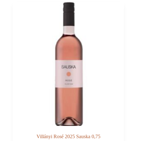
doc
0,75
Villányi Rosé 2025 Sauska 0,75