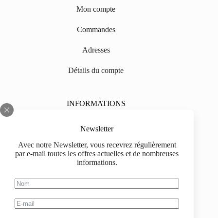
Mon compte
Commandes
Adresses
Détails du compte
INFORMATIONS
Sur nous
Newsletter
Impressum
Avec notre Newsletter, vous recevrez régulièrement
par e-mail toutes les offres actuelles et de nombreuses
Livraison
informations.
Informations d'achat
Information de paiement