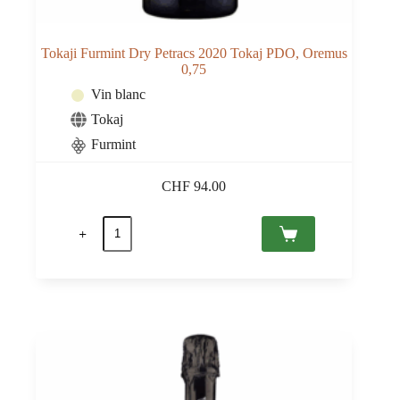
Tokaji Furmint Dry Petracs 2020 Tokaj PDO, Oremus
0,75
Vin blanc
Tokaj
Furmint
CHF
94.00
quantité
de
Tokaji
Furmint
Dry
Petracs
2020
Tokaj
PDO,
Oremus
0,75