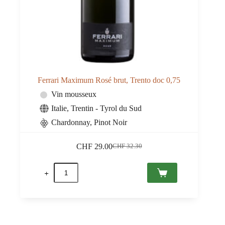
Ferrari Maximum Rosé brut, Trento doc 0,75
Vin mousseux
Italie
,
Trentin - Tyrol du Sud
Chardonnay, Pinot Noir
CHF
29.00
CHF
32.30
Le
Le
prix
prix
quantité
initial
actuel
de
était :
est :
Ferrari
CHF 32.30.
CHF 29.00.
Maximum
Rosé
brut,
Trento