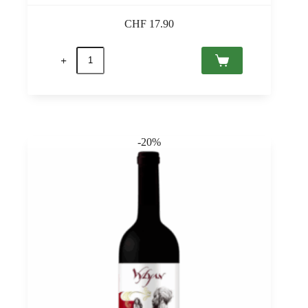
CHF
17.90
quantité
de
Hungaria
Grande
Cuvée
Brut,
Etyek-
Buda
-20%
PDO
0,75