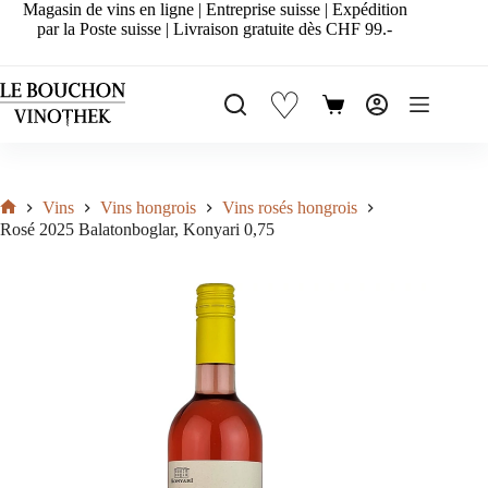
Passer
Magasin de vins en ligne | Entreprise suisse | Expédition
au
par la Poste suisse | Livraison gratuite dès CHF 99.-
contenu
♡
Panier
d’achat
Vins
Vins hongrois
Vins rosés hongrois
Accueil
Rosé 2025 Balatonboglar, Konyari 0,75