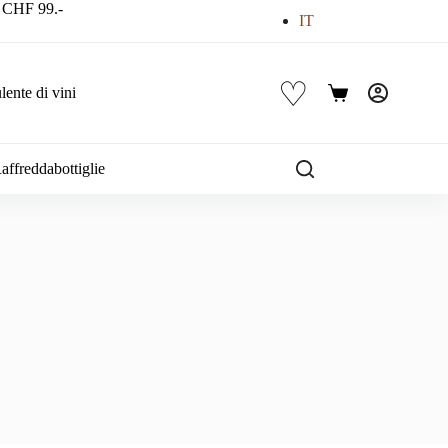
a CHF 99.-
IT
♡
ente di vini
Carrello
affreddabottiglie