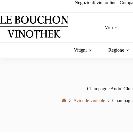
Salta
Negozio di vini online | Compa
al
contenuto
Vini
Vitigni
Regione
Champagne André Clou
Aziende vinicole
Champagne
Home