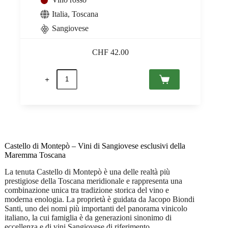
Italia
,
Toscana
Sangiovese
CHF
42.00
Sassoalloro
Oro
2020
Toscana
IGT,
Jacopo
Biondi
Santi
0,75
Castello di Montepò – Vini di Sangiovese esclusivi della
quantità
Maremma Toscana
La tenuta Castello di Montepò è una delle realtà più
prestigiose della Toscana meridionale e rappresenta una
combinazione unica tra tradizione storica del vino e
moderna enologia. La proprietà è guidata da
Jacopo Biondi
Santi
, uno dei nomi più importanti del panorama vinicolo
italiano, la cui famiglia è da generazioni sinonimo di
eccellenza e di vini Sangiovese di riferimento.