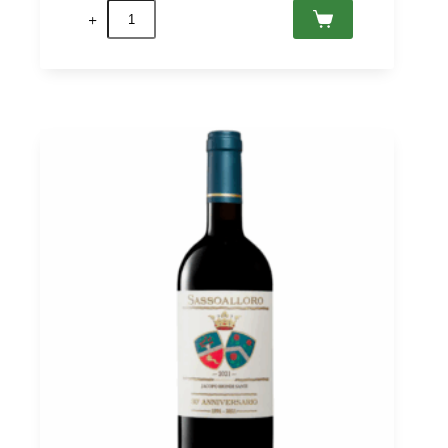
Morellino
di
Scansano
DOCG
2021
Jacopo
Biondi
Santi
0,75
quantità