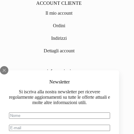
ACCOUNT CLIENTE
Il mio account
Ordini
Indirizzi
Dettagli account
informazioni
Chi siamo
Newsletter
Si iscriva alla nostra newsletter per ricevere
Impressum
regolarmente aggiornamenti su tutte le offerte attuali e
molte altre informazioni utili.
Spedizione
Informazioni sull'acquisto
Condizioni generali di contratto