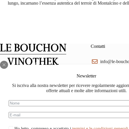
lungo, incarnano l’essenza autentica del terroir di Montalcino e del
Contatti
info@le-bouch
Facebook
Instagram
lebouchon.ch@
Newsletter
Si iscriva alla nostra newsletter per ricevere regolarmente aggior
078 714 88 88
offerte attuali e molte altre informazioni utili.
Ho letto, compreso e accettato i
termini e le condizioni generali