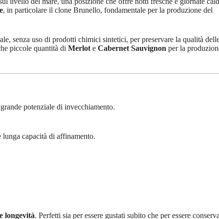
sul livello del mare, una posizione che offre notti fresche e giornate cal
e
, in particolare il clone Brunello, fondamentale per la produzione del
ale, senza uso di prodotti chimici sintetici, per preservare la qualità dell
nche piccole quantità di
Merlot
e
Cabernet Sauvignon
per la produzion
n grande potenziale di invecchiamento.
e lunga capacità di affinamento.
e longevità
. Perfetti sia per essere gustati subito che per essere conserva