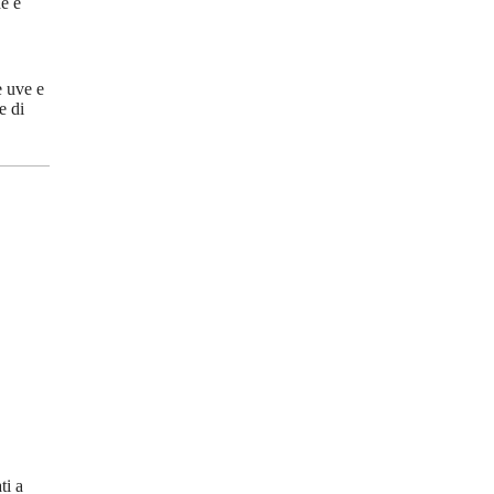
de e
e uve e
e di
ti a