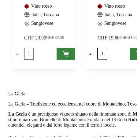
Vino rosso
Vino rosso
Italia
,
Toscana
Italia
,
Toscana
Sangiovese
Sangiovese
CHF
29.90
CHF
19.60
CHF
37.50
CHF
24.5
Il
Il
Il
Il
prezzo
prezzo
prezzo
prezzo
Birba
Rosso
originale
attuale
originale
attuale
2020
di
era:
è:
era:
è:
IGT
Montalcino
CHF 37.50.
CHF 29.90.
CHF 24.5
CHF 19.6
Toscana,
2022
La
DOC,
Gerla
La
0,75
Gerla
quantità
0,75
quantità
La Gerla
La Gerla – Tradizione ed eccellenza nel cuore di Montalcino, Tos
La Gerla
è un prestigioso vigneto situato nella rinomata zona di
M
straordinari vini Brunello di Montalcino. Fondato nel 1976 da
Robe
autentici, eleganti e dal forte legame con il terroir locale.