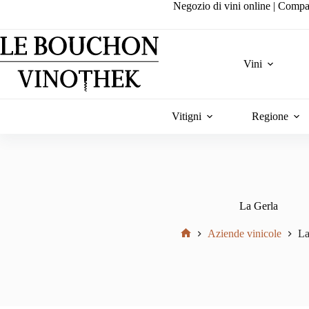
Salta
Negozio di vini online | Compa
al
contenuto
Vini
Vitigni
Regione
La Gerla
Aziende vinicole
La
Home