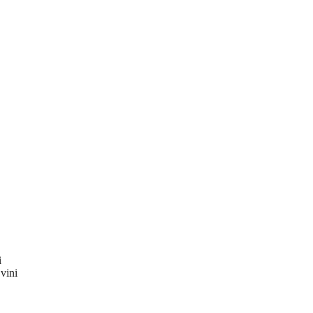
i
vini