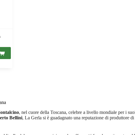
0
0.
0.
cana
ontalcino
, nel cuore della Toscana, celebre a livello mondiale per i suo
rto Bellini
, La Gerla si è guadagnato una reputazione di produttore di 