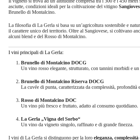
Il vigneto si trova ad un’altitudine compresa tra i 300 e i 450 metri 
asciutte, condizioni ideali per la coltivazione del vitigno
Sangioves
Brunello di Montalcino.
La filosofia di La Gerla si basa su un’agricoltura sostenibile e natur
il carattere unico del territorio. Oltre al Sangiovese, si coltivano a
alcuni blend e del Rosso di Montalcino.
I vini principali di La Gerla:
Brunello di Montalcino DOCG
Un vino rosso elegante, strutturato, con tannini morbidi e u
Brunello di Montalcino Riserva DOCG
La cuvée di punta, caratterizzata da complessità, profondità 
Rosso di Montalcino DOC
Un vino più fresco e fruttato, adatto al consumo quotidiano.
La Gerla „Vigna del Sorbo“
Un vino da vigneto singolo, raffinato e di grande finezza.
I vini di La Gerla si distinguono per la loro
eleganza, complessità 