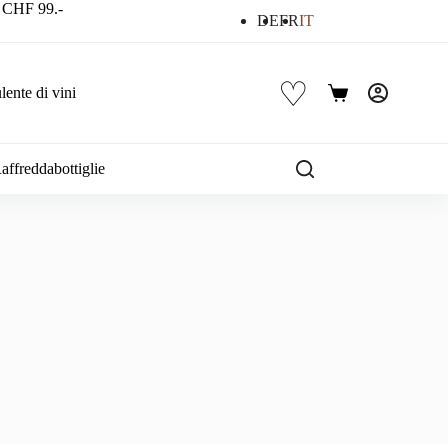
a CHF 99.-
DE
FR
IT
♡
ente di vini
Carrello
affreddabottiglie