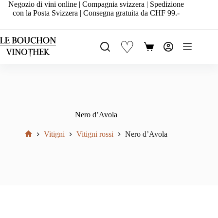
Salta
Negozio di vini online | Compagnia svizzera | Spedizione
al
con la Posta Svizzera | Consegna gratuita da CHF 99.-
contenuto
♡
Carrello
Nero d’Avola
Vitigni
Vitigni rossi
Nero d’Avola
Home