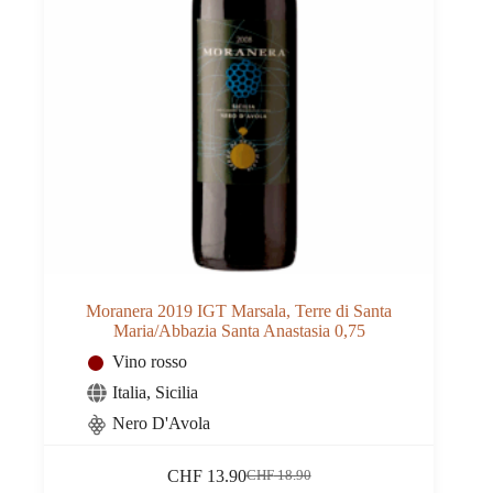
Moranera 2019 IGT Marsala, Terre di Santa
Maria/Abbazia Santa Anastasia 0,75
Vino rosso
Italia
,
Sicilia
Nero D'Avola
CHF
13.90
CHF
18.90
Il
Il