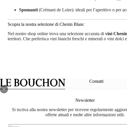
Spumanti
(Crémant de Loire): ideali per l’aperitivo o per ac
Scopra la nostra selezione di Chenin Blanc
Nel nostro shop online trova una selezione accurata di
vini Cheni
territori. Che preferisca vini bianchi freschi e minerali o vini dolc
Contatti
info@le-bouch
Newsletter
Facebook
Instagram
lebouchon.ch@
Si iscriva alla nostra newsletter per ricevere regolarmente aggior
offerte attuali e molte altre informazioni utili.
078 714 88 88