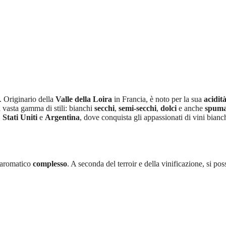
. Originario della
Valle della Loira
in Francia, è noto per la sua
acidit
a vasta gamma di stili: bianchi
secchi
,
semi-secchi
,
dolci
e anche
spuma
,
Stati Uniti
e
Argentina
, dove conquista gli appassionati di vini bianc
 aromatico
complesso
. A seconda del terroir e della vinificazione, si po