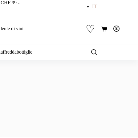
a CHF 99.-
IT
♡
ente di vini
Carrello
affreddabottiglie