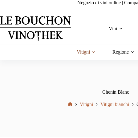
Salta
Negozio di vini online | Compa
al
contenuto
Vini
Vitigni
Regione
Chenin Blanc
Vitigni
Vitigni bianchi
Home