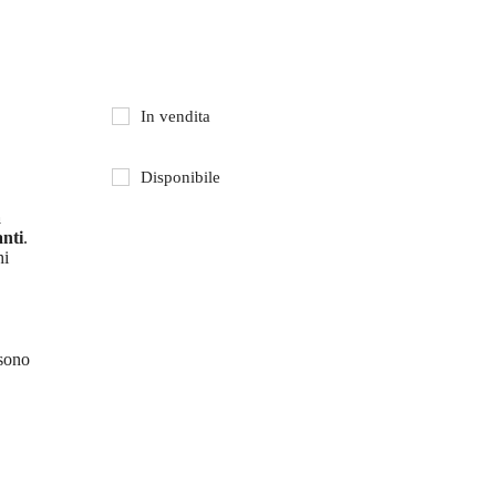
In vendita
Disponibile
à
nti
.
hi
ssono