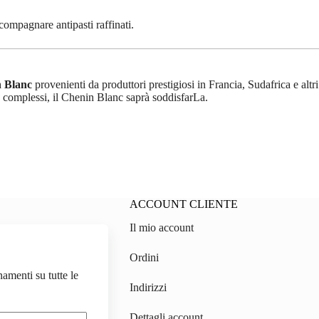
compagnare antipasti raffinati.
n Blanc
provenienti da produttori prestigiosi in Francia, Sudafrica e altri
i e complessi, il Chenin Blanc saprà soddisfarLa.
ACCOUNT CLIENTE
Il mio account
on.ch
Ordini
gmail.com
namenti su tutte le
Indirizzi
Dettagli account