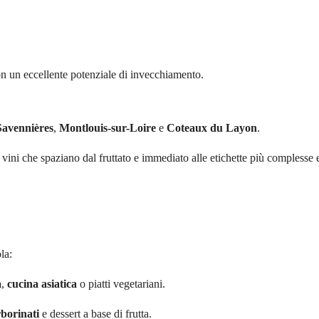
con un eccellente potenziale di invecchiamento.
Savennières
,
Montlouis-sur-Loire
e
Coteaux du Layon
.
ini che spaziano dal fruttato e immediato alle etichette più complesse 
la:
a
,
cucina asiatica
o piatti vegetariani.
borinati
e dessert a base di frutta.