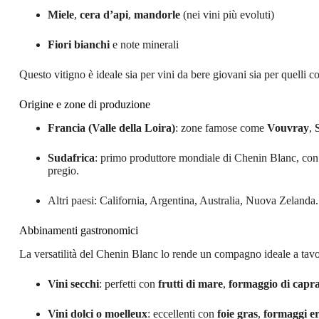
Miele
,
cera d’api
,
mandorle
(nei vini più evoluti)
Fiori bianchi
e note minerali
Questo vitigno è ideale sia per vini da bere giovani sia per quelli 
Origine e zone di produzione
Francia (Valle della Loira)
: zone famose come
Vouvray
,
Sudafrica
: primo produttore mondiale di Chenin Blanc, con v
pregio.
Altri paesi: California, Argentina, Australia, Nuova Zelanda.
Abbinamenti gastronomici
La versatilità del Chenin Blanc lo rende un compagno ideale a tavo
Vini secchi
: perfetti con
frutti di mare
,
formaggio di capr
Vini dolci o moelleux
: eccellenti con
foie gras
,
formaggi er