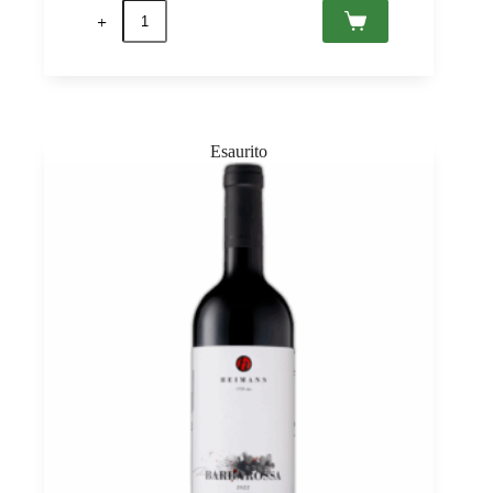
Barbár
2020
Szekszárd
PDO,
Heimann
0,75
quantità