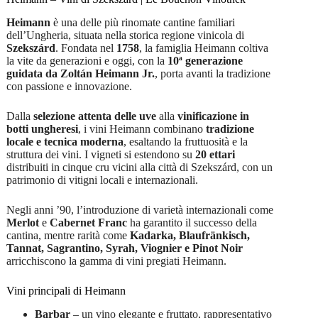
Heimann
è una delle più rinomate cantine familiari
dell’Ungheria, situata nella storica regione vinicola di
Szekszárd
. Fondata nel
1758
, la famiglia Heimann coltiva
la vite da generazioni e oggi, con la
10ª generazione
guidata da Zoltán Heimann Jr.
, porta avanti la tradizione
con passione e innovazione.
Dalla
selezione attenta delle uve
alla
vinificazione in
botti ungheresi
, i vini Heimann combinano
tradizione
locale e tecnica moderna
, esaltando la fruttuosità e la
struttura dei vini. I vigneti si estendono su
20 ettari
distribuiti in cinque cru vicini alla città di Szekszárd, con un
patrimonio di vitigni locali e internazionali.
Negli anni ’90, l’introduzione di varietà internazionali come
Merlot
e
Cabernet Franc
ha garantito il successo della
cantina, mentre rarità come
Kadarka, Blaufränkisch,
Tannat, Sagrantino, Syrah, Viognier e Pinot Noir
arricchiscono la gamma di vini pregiati Heimann.
Vini principali di Heimann
Barbar
– un vino elegante e fruttato, rappresentativo