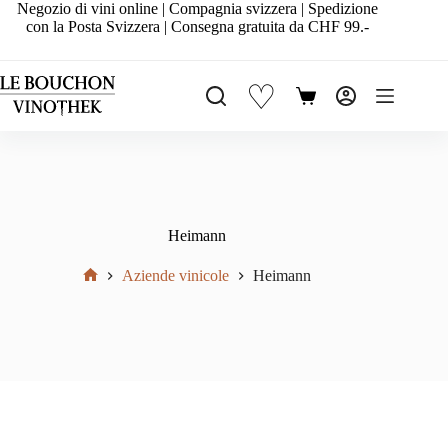
Salta
Negozio di vini online | Compagnia svizzera | Spedizione
al
con la Posta Svizzera | Consegna gratuita da CHF 99.-
contenuto
♡
Carrello
Heimann
Aziende vinicole
Heimann
Home