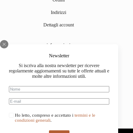
Indirizzi
Dettagli account
informazioni
Chi siamo
Newsletter
Si iscriva alla nostra newsletter per ricevere
Impressum
regolarmente aggiornamenti su tutte le offerte attuali e
molte altre informazioni utili.
Spedizione
Informazioni sull'acquisto
Condizioni generali di contratto
Ho letto, compreso e accettato i
termini e le
condizioni generali
.