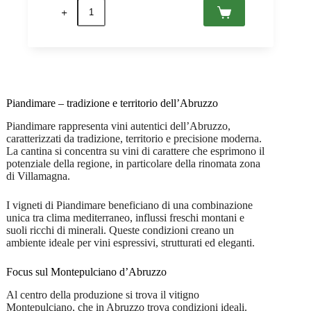
Montepulciano
d’Abruzzo
DOC
Villamagna
2020
Piandimare
0,75
quantità
Piandimare – tradizione e territorio dell’Abruzzo
Piandimare rappresenta vini autentici dell’Abruzzo,
caratterizzati da tradizione, territorio e precisione moderna.
La cantina si concentra su vini di carattere che esprimono il
potenziale della regione, in particolare della rinomata zona
di Villamagna.
I vigneti di Piandimare beneficiano di una combinazione
unica tra clima mediterraneo, influssi freschi montani e
suoli ricchi di minerali. Queste condizioni creano un
ambiente ideale per vini espressivi, strutturati ed eleganti.
Focus sul Montepulciano d’Abruzzo
Al centro della produzione si trova il vitigno
Montepulciano, che in Abruzzo trova condizioni ideali.