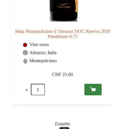
Maja Montepulciano d’Abruzzo DOC Riserva 2018
Piandimare 0,75
Vino rosso
Abruzzo
,
Italia
Montepulciano
CHF
25.00
Maja
Montepulciano
d'Abruzzo
DOC
Riserva
2018
Piandimare
0,75
quantità