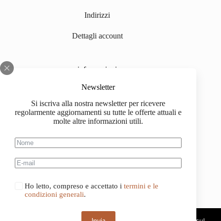
Indirizzi
Dettagli account
informazioni
Chi siamo
Newsletter
Si iscriva alla nostra newsletter per ricevere
Impressum
regolarmente aggiornamenti su tutte le offerte attuali e
molte altre informazioni utili.
Spedizione
Informazioni sull'acquisto
Condizioni generali di contratto
Ho letto, compreso e accettato i
termini e le
condizioni generali
.
Questo sito web utilizza i cookie. Continuando a navigare sul