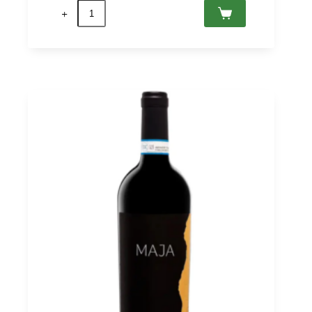
Black
Edition
Montepulciano
d'Abruzzo
DOC
Riserva
2020
Piandimare
0,75
quantità