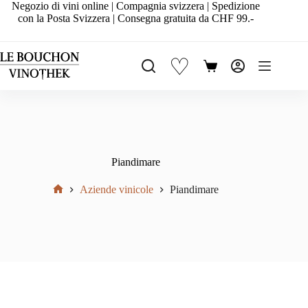
Salta
Negozio di vini online | Compagnia svizzera | Spedizione
al
con la Posta Svizzera | Consegna gratuita da CHF 99.-
contenuto
♡
Carrello
Piandimare
Aziende vinicole
Piandimare
Home