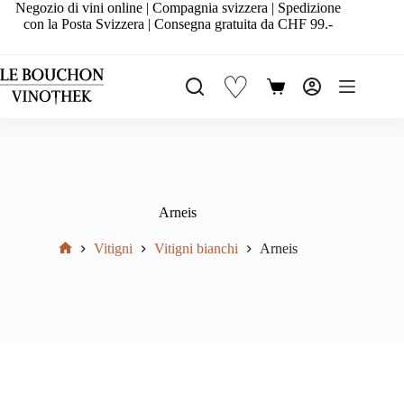
Salta
Negozio di vini online | Compagnia svizzera | Spedizione
al
con la Posta Svizzera | Consegna gratuita da CHF 99.-
contenuto
♡
Carrello
Arneis
Vitigni
Vitigni bianchi
Arneis
Home