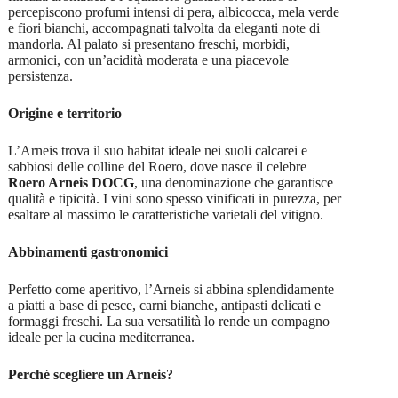
percepiscono profumi intensi di pera, albicocca, mela verde
e fiori bianchi, accompagnati talvolta da eleganti note di
mandorla. Al palato si presentano freschi, morbidi,
armonici, con un’acidità moderata e una piacevole
persistenza.
Origine e territorio
L’Arneis trova il suo habitat ideale nei suoli calcarei e
sabbiosi delle colline del Roero, dove nasce il celebre
Roero Arneis DOCG
, una denominazione che garantisce
qualità e tipicità. I vini sono spesso vinificati in purezza, per
esaltare al massimo le caratteristiche varietali del vitigno.
Abbinamenti gastronomici
Perfetto come aperitivo, l’Arneis si abbina splendidamente
a piatti a base di pesce, carni bianche, antipasti delicati e
formaggi freschi. La sua versatilità lo rende un compagno
ideale per la cucina mediterranea.
Perché scegliere un Arneis?