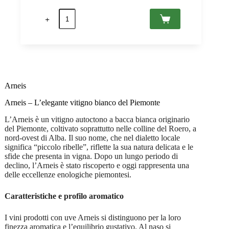
prezzo
prezzo
21
originale
attuale
Settembre
era:
è:
2022
CHF 22.50.
CHF 17.90.
Monferrato
Bianco
DOC,
Tenuta
La
Meridiana
Arneis
0,75
quantità
Arneis – L’elegante vitigno bianco del Piemonte
L’Arneis è un vitigno autoctono a bacca bianca originario
del Piemonte, coltivato soprattutto nelle colline del Roero, a
nord-ovest di Alba. Il suo nome, che nel dialetto locale
significa “piccolo ribelle”, riflette la sua natura delicata e le
sfide che presenta in vigna. Dopo un lungo periodo di
declino, l’Arneis è stato riscoperto e oggi rappresenta una
delle eccellenze enologiche piemontesi.
Caratteristiche e profilo aromatico
I vini prodotti con uve Arneis si distinguono per la loro
finezza aromatica e l’equilibrio gustativo. Al naso si