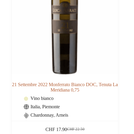
21 Settembre 2022 Monferrato Bianco DOC, Tenuta La
Meridiana 0,75
Vino bianco
Italia
,
Piemonte
Chardonnay, Arneis
CHF
17.90
CHF
22.50
Il
Il