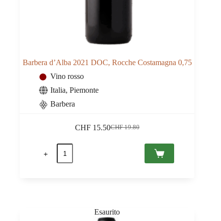
Barbera d’Alba 2021 DOC, Rocche Costamagna 0,75
Vino rosso
Italia
,
Piemonte
Barbera
CHF
15.50
CHF
19.80
Il
Il
prezzo
prezzo
Barbera
originale
attuale
d'Alba
era:
è:
2021
CHF 19.80.
CHF 15.50.
DOC,
Rocche
Costamagna
0,75
quantità