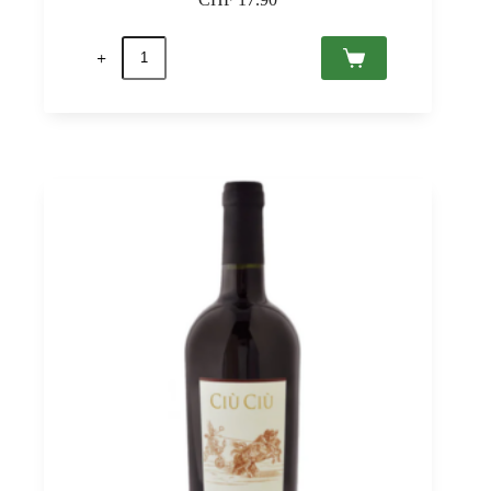
Mompertone
2023
Monferrato
rosso
DOC,
Prunotto
0,75
quantità