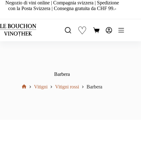
Salta
Negozio di vini online | Compagnia svizzera | Spedizione
al
con la Posta Svizzera | Consegna gratuita da CHF 99.-
contenuto
♡
Carrello
Barbera
Vitigni
Vitigni rossi
Barbera
Home