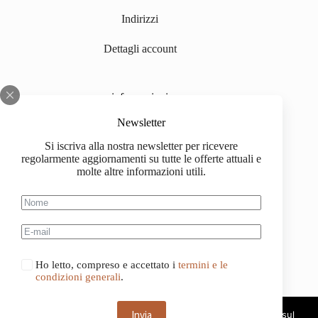
Indirizzi
Dettagli account
informazioni
Chi siamo
Newsletter
Si iscriva alla nostra newsletter per ricevere
Impressum
regolarmente aggiornamenti su tutte le offerte attuali e
molte altre informazioni utili.
Spedizione
Informazioni sull'acquisto
Condizioni generali di contratto
Ho letto, compreso e accettato i
termini e le
condizioni generali
.
Invia
Questo sito web utilizza i cookie. Continuando a navigare sul