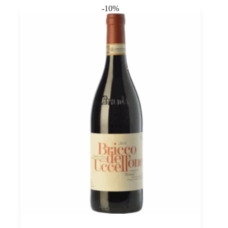
Alfieri
-10%
0,75
quantità