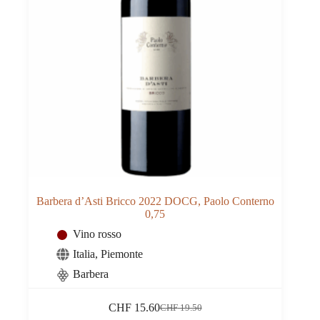
Barbera d’Asti Bricco 2022 DOCG, Paolo Conterno
0,75
Vino rosso
Italia
,
Piemonte
Barbera
CHF
15.60
CHF
19.50
Il
Il