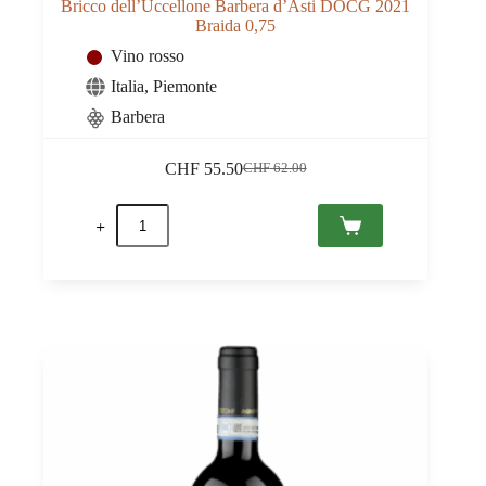
Bricco dell’Uccellone Barbera d’Asti DOCG 2021
Braida 0,75
Vino rosso
Italia
,
Piemonte
Barbera
CHF
55.50
CHF
62.00
Il
Il
prezzo
prezzo
Bricco
originale
attuale
dell'Uccellone
era:
è:
Barbera
CHF 62.00.
CHF 55.50.
d'Asti
DOCG
2021
Braida
0,75
quantità