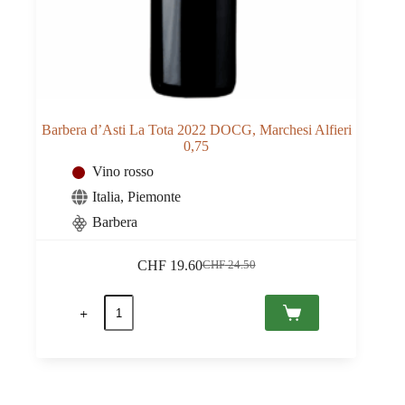
Barbera d’Asti La Tota 2022 DOCG, Marchesi Alfieri
0,75
Vino rosso
Italia
,
Piemonte
Barbera
CHF
19.60
CHF
24.50
Il
Il
prezzo
prezzo
Barbera
originale
attuale
d'Asti
era:
è:
La
CHF 24.50.
CHF 19.60.
Tota
2022
DOCG,
Marchesi