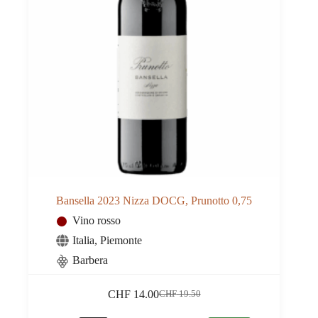
Bansella 2023 Nizza DOCG, Prunotto 0,75
Vino rosso
Italia
,
Piemonte
Barbera
CHF
14.00
CHF
19.50
Il
Il
prezzo
prezzo