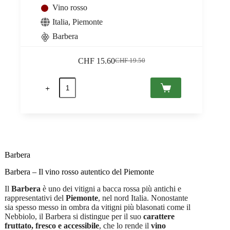
Vino rosso
Italia
,
Piemonte
Barbera
CHF
15.60
CHF
19.50
Il
Il
prezzo
prezzo
Sostegno
originale
attuale
2021
era:
è:
DOC
CHF 19.50.
CHF 15.60.
Piemont,
Marchesi
Alfieri
0,75
quantità
Barbera
Barbera – Il vino rosso autentico del Piemonte
Il
Barbera
è uno dei vitigni a bacca rossa più antichi e
rappresentativi del
Piemonte
, nel nord Italia. Nonostante
sia spesso messo in ombra da vitigni più blasonati come il
Nebbiolo, il Barbera si distingue per il suo
carattere
fruttato, fresco e accessibile
, che lo rende il
vino