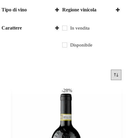
Tipo di vino
Regione vinicola
Vino rosso
Italia
Marche
Carattere
In vendita
Piemonte
secco
Disponibile
-28%