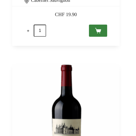
Cabernet Sauvignon
CHF
19.90
Cabernet
Sauvignon
Helan
Mountain
2021
Ningxia,
Chateau
Changyu
Moser
XV
0,75
quantità