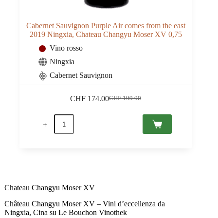
Cabernet Sauvignon Purple Air comes from the east
2019 Ningxia, Chateau Changyu Moser XV 0,75
Vino rosso
Ningxia
Cabernet Sauvignon
CHF
174.00
CHF
199.00
Il
Il
prezzo
prezzo
Cabernet
originale
attuale
Sauvignon
era:
è:
Purple
CHF 199.00.
CHF 174.00.
Air
comes
from
the
east
2019
Chateau Changyu Moser XV
Ningxia,
Chateau
Château Changyu Moser XV – Vini d’eccellenza da
Changyu
Ningxia, Cina su Le Bouchon Vinothek
Moser