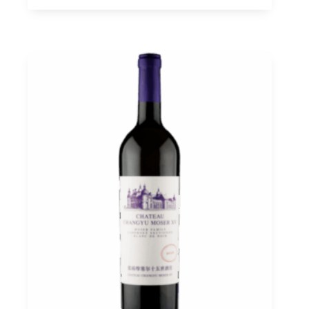
de
Noir
Helan
Mountain
2023
Ningxia,
Chateau
Changyu
Moser
XV
0,75
quantità