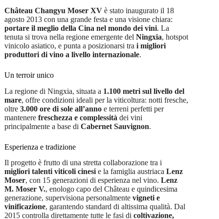
XV
Château Changyu Moser XV
è stato inaugurato il 18
0,75
agosto 2013 con una grande festa e una visione chiara:
quantità
portare il meglio della Cina nel mondo dei vini
. La
tenuta si trova nella regione emergente del
Ningxia
, hotspot
vinicolo asiatico, e punta a posizionarsi tra
i migliori
produttori di vino a livello internazionale
.
Un terroir unico
La regione di Ningxia, situata a
1.100 metri sul livello del
mare
, offre condizioni ideali per la viticoltura: notti fresche,
oltre
3.000 ore di sole all’anno
e terreni perfetti per
mantenere
freschezza e complessità
dei vini
principalmente a base di
Cabernet Sauvignon
.
Esperienza e tradizione
Il progetto è frutto di una stretta collaborazione tra i
migliori talenti viticoli cinesi
e la famiglia austriaca
Lenz
Moser
, con 15 generazioni di esperienza nel vino.
Lenz
M. Moser V.
, enologo capo del Château e quindicesima
generazione, supervisiona personalmente
vigneti e
vinificazione
, garantendo standard di altissima qualità. Dal
2015 controlla direttamente tutte le fasi di
coltivazione,