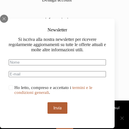
informazioni
Chi siamo
Newsletter
Si iscriva alla nostra newsletter per ricevere
Impressum
regolarmente aggiornamenti su tutte le offerte attuali e
molte altre informazioni utili.
Spedizione
Informazioni sull'acquisto
Condizioni generali di contratto
Ho letto, compreso e accettato i
termini e le
condizioni generali
.
Invia
Questo sito web utilizza i cookie. Continuando a navigare sul
sito, acconsenti all'uso dei cookie.
Deutsch
Français
OK
Italiano