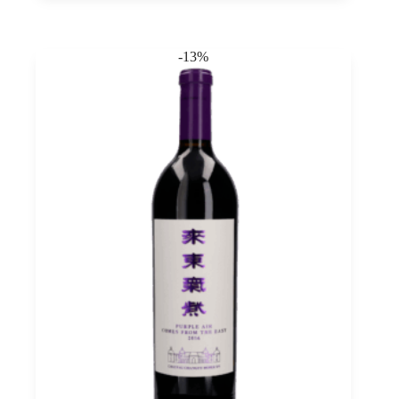
Ningxia,
Chateau
Changyu
-13%
Moser
XV
0,75
quantità