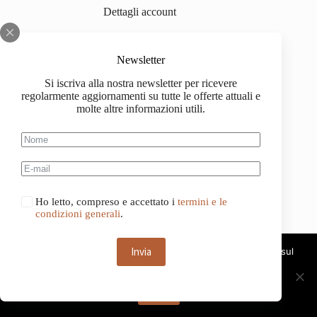
Dettagli account
Newsletter
informazioni
Si iscriva alla nostra newsletter per ricevere
Chi siamo
regolarmente aggiornamenti su tutte le offerte attuali e
molte altre informazioni utili.
Impressum
Spedizione
Informazioni sull'acquisto
Ho letto, compreso e accettato i
termini e le
Condizioni generali di contratto
condizioni generali
.
Invia
Questo sito web utilizza i cookie. Continuando a navigare sul
sito, acconsenti all'uso dei cookie.
OK
Italiano
Copyright © 2026 - Tutti i diritti riservati.