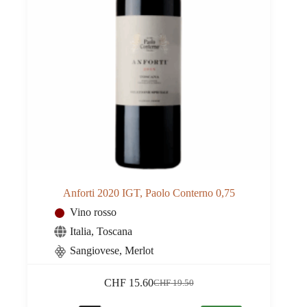
Anforti 2020 IGT, Paolo Conterno 0,75
Vino rosso
Italia
,
Toscana
Sangiovese, Merlot
CHF
15.60
CHF
19.50
Il
Il
prezzo
prezzo