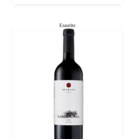
PDO,
Heimann
0,75
quantità