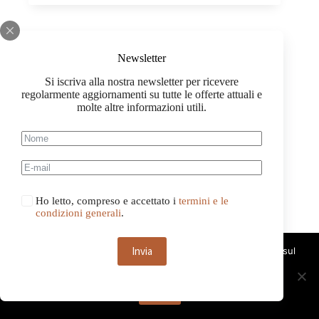
PDO,
Sauska
0,75
quantità
Newsletter
Si iscriva alla nostra newsletter per ricevere
regolarmente aggiornamenti su tutte le offerte attuali e
molte altre informazioni utili.
Ho letto, compreso e accettato i
termini e le
condizioni generali
.
Invia
Questo sito web utilizza i cookie. Continuando a navigare sul
sito, acconsenti all'uso dei cookie.
OK