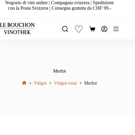
Salta
Negozio di vini online | Compagnia svizzera | Spedizione
al
con la Posta Svizzera | Consegna gratuita da CHF 99.-
contenuto
♡
Carrello
Merlot
Vitigni
Vitigni rossi
Merlot
Home