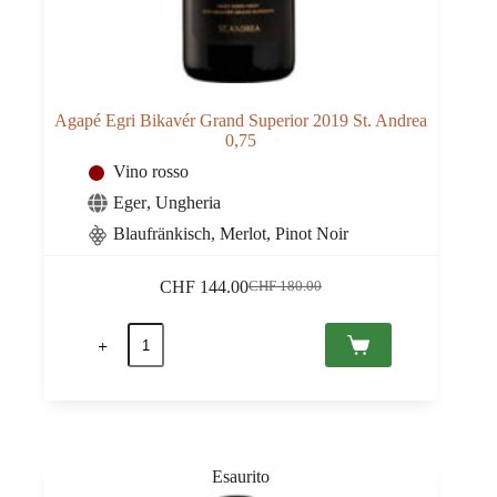
Agapé Egri Bikavér Grand Superior 2019 St. Andrea
0,75
Vino rosso
Eger
,
Ungheria
Blaufränkisch, Merlot, Pinot Noir
CHF
144.00
CHF
180.00
Il
Il
prezzo
prezzo
Agapé
originale
attuale
Egri
era:
è:
Bikavér
CHF 180.00.
CHF 144.00.
Grand
Superior
2019
St.
Andrea
0,75