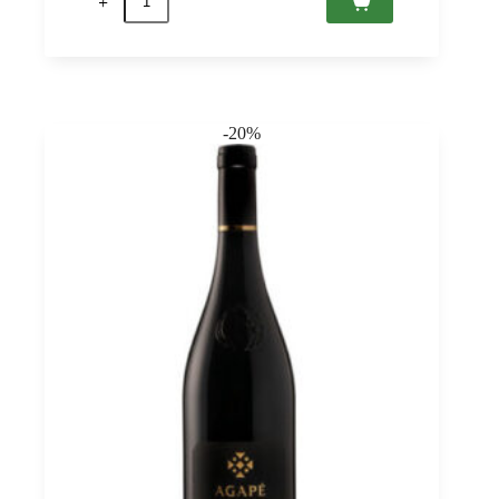
Carati
Rosso
2021
Tenuta
Antonini
0,75
quantità
-20%