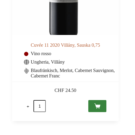
Cuvée 11 2020 Villány, Sauska 0,75
Vino rosso
Ungheria
,
Villány
Blaufränkisch, Merlot, Cabernet Sauvignon,
Cabernet Franc
CHF
24.50
Cuvée
11
2020
Villány,
Sauska
0,75
quantità