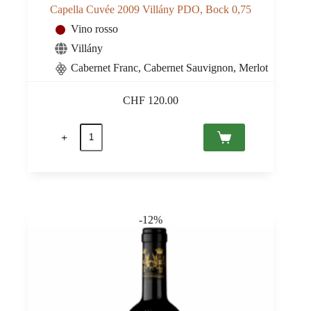
Capella Cuvée 2009 Villány PDO, Bock 0,75
Vino rosso
Villány
Cabernet Franc, Cabernet Sauvignon, Merlot
CHF
120.00
Capella
Cuvée
2009
Villány
PDO,
Bock
0,75
quantità
-12%