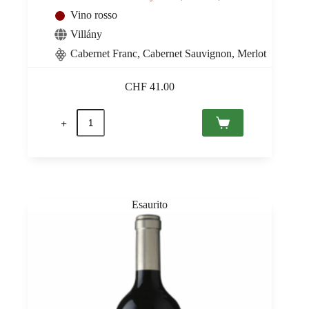
Vino rosso
Villány
Cabernet Franc, Cabernet Sauvignon, Merlot
CHF
41.00
Cuvée
2019
Villány
PDO,
Bock
0,75
quantità