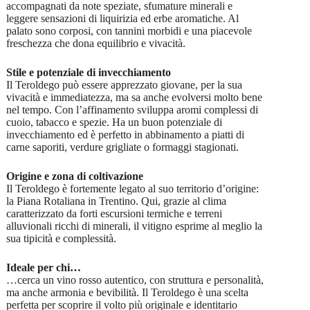
accompagnati da note speziate, sfumature minerali e
leggere sensazioni di liquirizia ed erbe aromatiche. Al
palato sono corposi, con tannini morbidi e una piacevole
freschezza che dona equilibrio e vivacità.
Stile e potenziale di invecchiamento
Il Teroldego può essere apprezzato giovane, per la sua
vivacità e immediatezza, ma sa anche evolversi molto bene
nel tempo. Con l’affinamento sviluppa aromi complessi di
cuoio, tabacco e spezie. Ha un buon potenziale di
invecchiamento ed è perfetto in abbinamento a piatti di
carne saporiti, verdure grigliate o formaggi stagionati.
Origine e zona di coltivazione
Il Teroldego è fortemente legato al suo territorio d’origine:
la Piana Rotaliana in Trentino. Qui, grazie al clima
caratterizzato da forti escursioni termiche e terreni
alluvionali ricchi di minerali, il vitigno esprime al meglio la
sua tipicità e complessità.
Ideale per chi…
…cerca un vino rosso autentico, con struttura e personalità,
ma anche armonia e bevibilità. Il Teroldego è una scelta
perfetta per scoprire il volto più originale e identitario