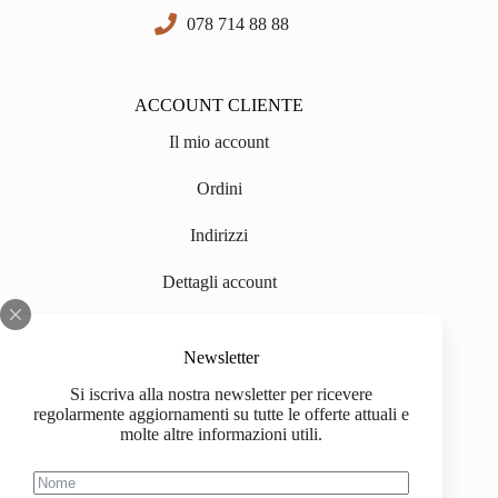
078 714 88 88
ACCOUNT CLIENTE
Il mio account
Ordini
Indirizzi
Dettagli account
informazioni
Newsletter
Si iscriva alla nostra newsletter per ricevere
Chi siamo
regolarmente aggiornamenti su tutte le offerte attuali e
molte altre informazioni utili.
Impressum
Spedizione