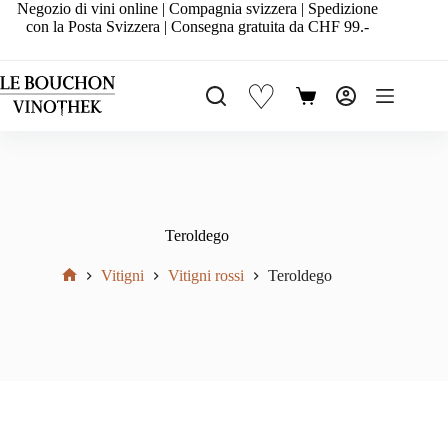
Salta
Negozio di vini online | Compagnia svizzera | Spedizione
al
con la Posta Svizzera | Consegna gratuita da CHF 99.-
contenuto
♡
Carrello
Teroldego
Vitigni
Vitigni rossi
Teroldego
Home