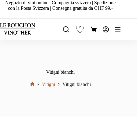
Salta
Negozio di vini online | Compagnia svizzera | Spedizione
al
con la Posta Svizzera | Consegna gratuita da CHF 99.-
contenuto
♡
Carrello
Vitigni bianchi
Vitigni
Vitigni bianchi
Home