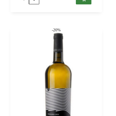
2024
Etyek-
Buda
PDO,
Etyeki
Kuria
0,75
-20%
quantità