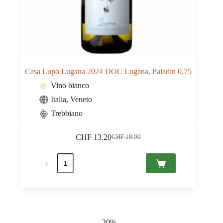
Casa Lupo Lugana 2024 DOC Lugana, Paladin 0,75
Vino bianco
Italia
,
Veneto
Trebbiano
CHF
13.20
CHF
18.90
Il
Il
prezzo
prezzo
Casa
originale
attuale
Lupo
era:
è:
Lugana
CHF 18.90.
CHF 13.20.
2024
DOC
Lugana,
Paladin
0,75
-30%