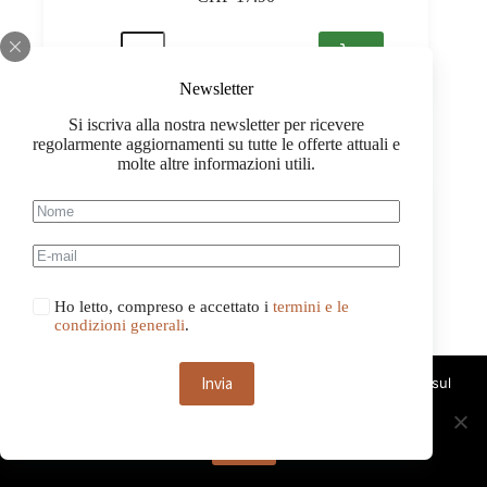
Hungaria
Extra
Dry,
Newsletter
Etyek-
Buda
Si iscriva alla nostra newsletter per ricevere
PDO
regolarmente aggiornamenti su tutte le offerte attuali e
0,75
molte altre informazioni utili.
quantità
Ho letto, compreso e accettato i
termini e le
condizioni generali
.
Invia
Questo sito web utilizza i cookie. Continuando a navigare sul
sito, acconsenti all'uso dei cookie.
OK