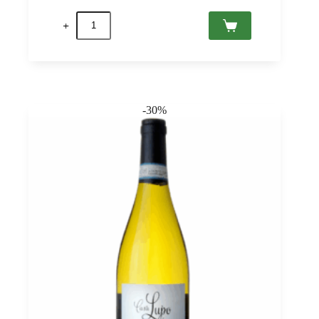
Borgofulvia
Alcol
Zero,
Il
Poggiarello
quantità
-30%