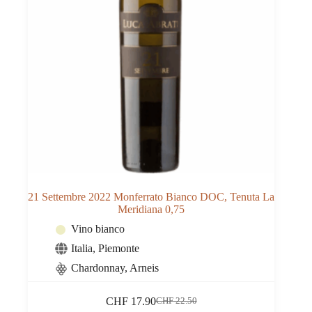
21 Settembre 2022 Monferrato Bianco DOC, Tenuta La
Meridiana 0,75
Vino bianco
Italia
,
Piemonte
Chardonnay, Arneis
CHF
17.90
CHF
22.50
Il
Il