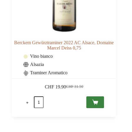
Berckem Gewürztraminer 2022 AC Alsace, Domaine
Marcel Deiss 0,75
Vino bianco
Alsazia
Traminer Aromatico
CHF
19.90
CHF
31.50
Il
Il
prezzo
prezzo
Berckem
originale
attuale
Gewürztraminer
era:
è:
2022
CHF 31.50.
CHF 19.90.
AC
Alsace,
Domaine
Marcel