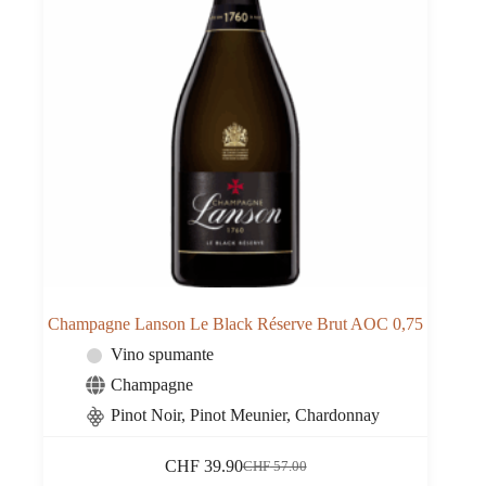
Champagne Lanson Le Black Réserve Brut AOC 0,75
Vino spumante
Champagne
Pinot Noir, Pinot Meunier, Chardonnay
CHF
39.90
CHF
57.00
Il
Il