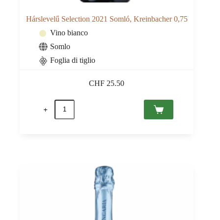
Hárslevelű Selection 2021 Somló, Kreinbacher 0,75
Vino bianco
Somlo
Foglia di tiglio
CHF
25.50
Hárslevelű
Selection
2021
Somló,
Kreinbacher
0,75
quantità