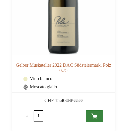
Gelber Muskateller 2022 DAC Südsteiermark, Polz
0,75
Vino bianco
Moscato giallo
CHF
15.40
CHF
22.00
Il
Il
prezzo
prezzo
Gelber
originale
attuale
Muskateller
era:
è:
2022
CHF 22.00.
CHF 15.40.
DAC