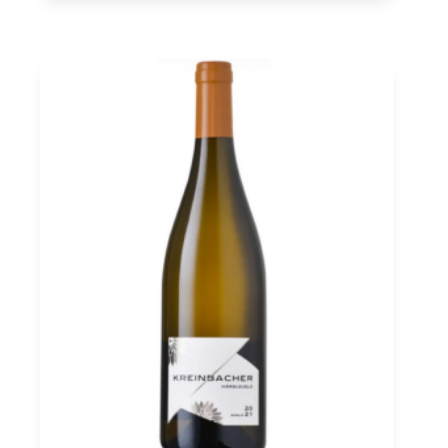
Südsteiermark,
Polz
0,75
quantità