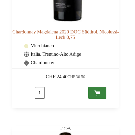
Chardonnay Magdalena 2020 DOC Südtirol, Nicolussi-
Leck 0,75
Vino bianco
Italia
,
Trentino-Alto Adige
Chardonnay
CHF
24.40
CHF
30.50
Il
Il
prezzo
prezzo
Chardonnay
originale
attuale
Magdalena
era:
è:
2020
CHF 30.50.
CHF 24.40.
DOC
Südtirol,
Nicolussi-
Leck
0,75
-15%
quantità