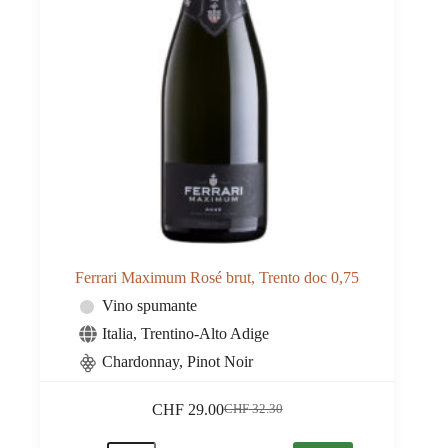
Ferrari Maximum Rosé brut, Trento doc 0,75
Vino spumante
Italia
,
Trentino-Alto Adige
Chardonnay, Pinot Noir
CHF
29.00
CHF
32.30
Il
Il
prezzo
prezzo