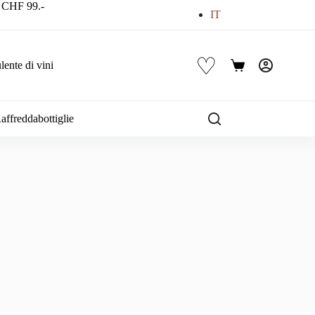
a CHF 99.-
IT
♡
ente di vini
Carrello
affreddabottiglie