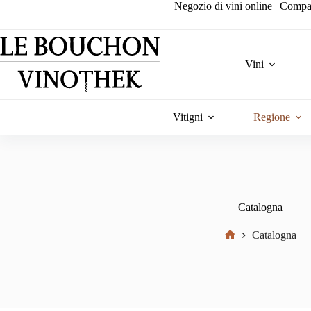
Salta
Negozio di vini online | Compa
al
contenuto
Vini
Vitigni
Regione
Catalogna
Catalogna
Home