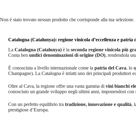
Non è stato trovato nessun prodotto che corrisponde alla tua selezione.
Catalogna (Catalunya): regione vinicola d’eccellenza e patria 
La
Catalogna (Catalunya)
è la
seconda regione vinicola più gr
Conta ben
undici denominazioni di origine (DO)
, rendendola una
È conosciuta a livello internazionale come la
patria del Cava
, lo
s
Champagne). La Catalogna è infatti uno dei principali produttori e
Oltre al Cava, la regione offre una vasta gamma di
vini bianchi el
conosciuto un grande sviluppo negli ultimi anni, imponendosi con ros
Con un perfetto equilibrio tra
tradizione, innovazione e qualità
, 
prestigiose d’Europa.