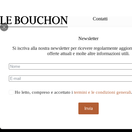
Contatti
info@le-bouch
Newsletter
Facebook
Instagram
lebouchon.ch@
Si iscriva alla nostra newsletter per ricevere regolarmente aggior
offerte attuali e molte altre informazioni utili.
078 714 88 88
Ho letto, compreso e accettato i
termini e le condizioni generali
Invia
Questo sito web u