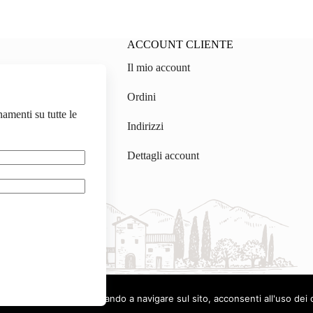
ACCOUNT CLIENTE
Il mio account
on.ch
Ordini
gmail.com
namenti su tutte le
Indirizzi
Dettagli account
.
tilizza i cookie. Continuando a navigare sul sito, acconsenti all'uso dei 
Italiano