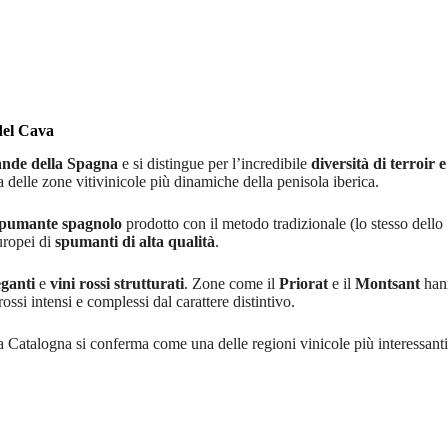
del Cava
ande della Spagna
e si distingue per l’incredibile
diversità di terroir e 
 delle zone vitivinicole più dinamiche della penisola iberica.
pumante spagnolo
prodotto con il metodo tradizionale (lo stesso dello
uropei di
spumanti di alta qualità
.
eganti
e
vini rossi strutturati
. Zone come il
Priorat
e il
Montsant
han
si intensi e complessi dal carattere distintivo.
la Catalogna si conferma come una delle regioni vinicole più interessanti