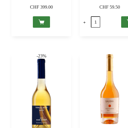
CHF
399.00
CHF
59.50
Tokaji
Aszú
6
Puttonyos
2017
Tokaj
PDO,
Grof
-23%
Degenfeld
0,5
quantità