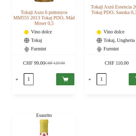
Tokaji Aszú Essencia 
Tokaji Aszu 6 puttonyos
Tokaj PDO, Sauska 0,
MM555 2013 Tokaj PDO, Mád
Moser 0,5
Vino dolce
Vino dolce
Tokaj
Tokaj
,
Ungheria
Furmint
Furmint
CHF
99.00
CHF
110.00
CHF
129.00
Il
Il
prezzo
prezzo
Tokaji
Tokaji
originale
attuale
Aszu
Aszú
era:
è:
6
Essencia
CHF 129.00.
CHF 99.00.
puttonyos
2003
MM555
Tokaj
2013
PDO,
Tokaj
Sauska
PDO,
0,375
Mád
quantità
Moser
0,5
quantità