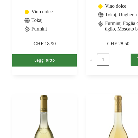
Vino dolce
Vino dolce
Tokaj
,
Ungheria
Tokaj
Furmint, Foglia 
Furmint
tiglio, Moscato 
CHF
18.90
CHF
28.50
Late
Leggi tutto
Harvest
Cuvée
2023
Tokaj
PDO,
Sauska
0,5
quantità