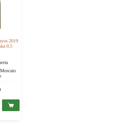
onyos 2019
ka 0,5
eria
Moscato
o
0