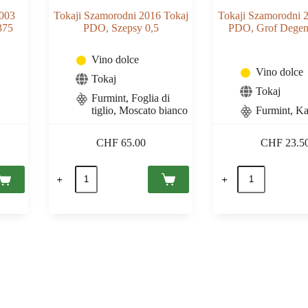
2003
Tokaji Szamorodni 2016 Tokaj
Tokaji Szamorodni 
375
PDO, Szepsy 0,5
PDO, Grof Degenf
Vino dolce
Vino dolce
Tokaj
Tokaj
Furmint, Foglia di
tiglio, Moscato bianco
Furmint, Ka
CHF
65.00
CHF
23.5
Tokaji
Tokaji
Szamorodni
Szamorodni
2016
2022
Tokaj
Tokaj
PDO,
PDO,
Szepsy
Grof
0,5
Degenfeld
quantità
0,5
quantità