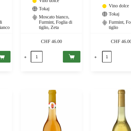
Vino dolce
Vino dolce
Tokaj
Tokaj
Moscato bianco,
di
Furmint, Foglia di
Furmint, Fo
bianco
tiglio, Zeta
tiglio
CHF
46.00
CHF
46.0
Tokaji
Tokaji
Aszú
Aszú
3
5
Puttonyos
Puttonyos
2019
2016
Tokaj
Tokaj
PDO,
PDO,
Oremus
Grof
0,5
Degenfeld
quantità
0,5
quantità