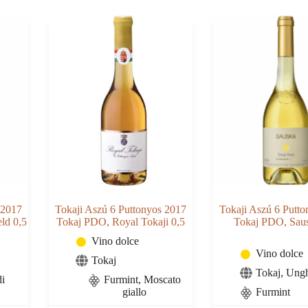
PDO,
PDO,
Royal
Sauska
Tokaji
0,5
0,5
quantità
quantità
 2017
Tokaji Aszú 6 Puttonyos 2017
Tokaji Aszú 6 Putt
ld 0,5
Tokaj PDO, Royal Tokaji 0,5
Tokaj PDO, Saus
Vino dolce
Vino dolce
Tokaj
Tokaj
,
Ungh
di
Furmint
,
Moscato
giallo
Furmint