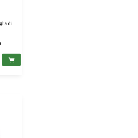
glia di
0