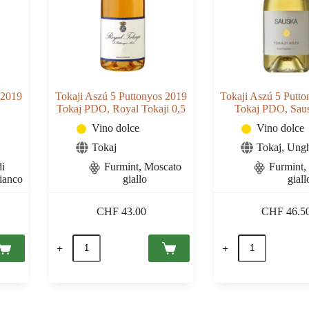
 2019
Tokaji Aszú 5 Puttonyos 2019
Tokaji Aszú 5 Putt
Tokaj PDO, Royal Tokaji 0,5
Tokaj PDO, Saus
Vino dolce
Vino dolce
Tokaj
Tokaj
,
Ungh
di
Furmint
,
Moscato
Furmint
,
bianco
giallo
giall
CHF
43.00
CHF
46.5
Tokaji
Tokaji
Aszú
Aszú
5
5
Puttonyos
Puttonyos
2019
2019
Tokaj
Tokaj