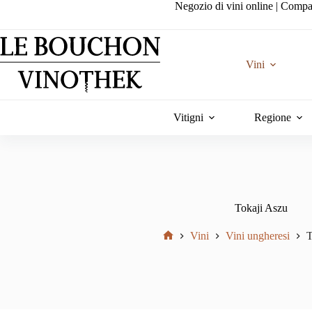
Salta
Negozio di vini online | Compa
al
contenuto
Vini
Vitigni
Regione
Tokaji Aszu
Vini
Vini ungheresi
T
Home