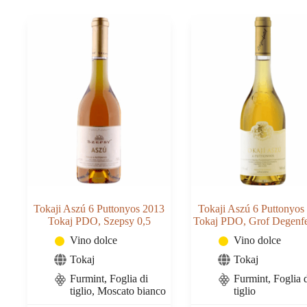
PDO,
Tokaj
Grof
0,5
Degenfeld
quantità
0,5
quantità
Tokaji Aszú 6 Puttonyos 2013
Tokaji Aszú 6 Puttonyos
Tokaj PDO, Szepsy 0,5
Tokaj PDO, Grof Degenfe
Vino dolce
Vino dolce
Tokaj
Tokaj
Furmint, Foglia di
Furmint, Foglia 
tiglio, Moscato bianco
tiglio