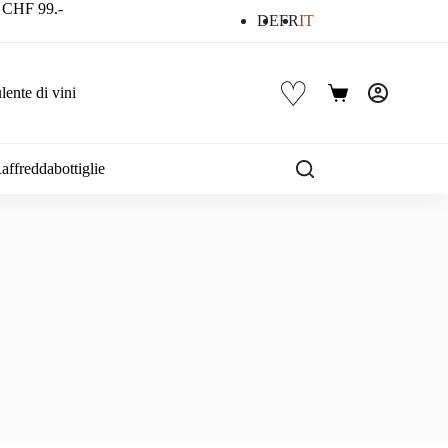
a CHF 99.-
DE
FR
IT
♡
ente di vini
Carrello
affreddabottiglie