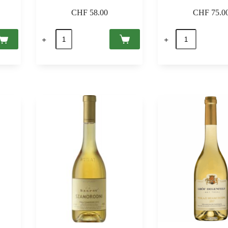
CHF
58.00
CHF
75.0
Tokaji
Tokaji
Aszú
Aszú
6
6
Puttonyos
Puttonyos
2017
2019
Tokaj
Tokaj
PDO,
PDO,
Royal
Sauska
Tokaji
0,5
0,5
quantità
quantità