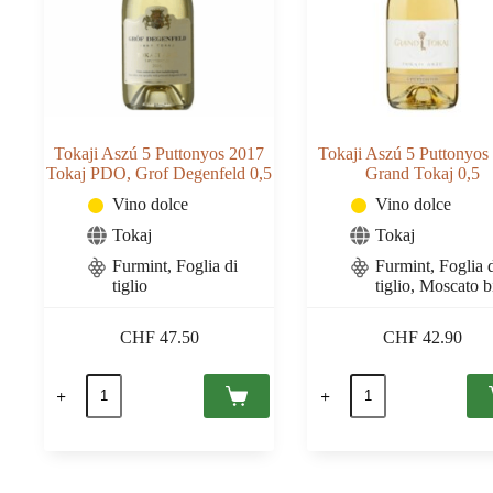
Tokaji Aszú 5 Puttonyos 2017
Tokaji Aszú 5 Puttonyos
Tokaj PDO, Grof Degenfeld 0,5
Grand Tokaj 0,5
Vino dolce
Vino dolce
Tokaj
Tokaj
Furmint, Foglia di
Furmint, Foglia 
tiglio
tiglio, Moscato 
CHF
47.50
CHF
42.90
Tokaji
Tokaji
Aszú
Aszú
5
5
Puttonyos
Puttonyos
2017
2019
Tokaj
Grand