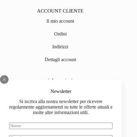
ACCOUNT CLIENTE
Il mio account
Ordini
Indirizzi
Dettagli account
informazioni
Chi siamo
Newsletter
Si iscriva alla nostra newsletter per ricevere
Impressum
regolarmente aggiornamenti su tutte le offerte attuali e
molte altre informazioni utili.
Spedizione
Informazioni sull'acquisto