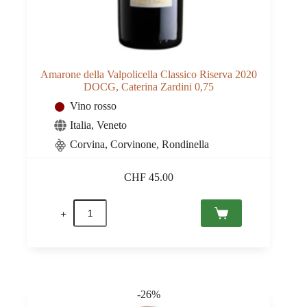
Amarone della Valpolicella Classico Riserva 2020
DOCG, Caterina Zardini 0,75
Vino rosso
Italia
,
Veneto
Corvina, Corvinone, Rondinella
CHF
45.00
Amarone
della
Valpolicella
Classico
Riserva
2020
DOCG,
Caterina
-26%
Zardini