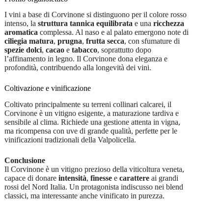
I vini a base di Corvinone si distinguono per il colore rosso
intenso, la
struttura tannica equilibrata
e una
ricchezza
aromatica
complessa. Al naso e al palato emergono note di
ciliegia matura
,
prugna
,
frutta secca
, con sfumature di
spezie dolci
,
cacao
e
tabacco
, soprattutto dopo
l’affinamento in legno. Il Corvinone dona eleganza e
profondità, contribuendo alla longevità dei vini.
Coltivazione e vinificazione
Coltivato principalmente su terreni collinari calcarei, il
Corvinone è un vitigno esigente, a maturazione tardiva e
sensibile al clima. Richiede una gestione attenta in vigna,
ma ricompensa con uve di grande qualità, perfette per le
vinificazioni tradizionali della Valpolicella.
Conclusione
Il Corvinone è un vitigno prezioso della viticoltura veneta,
capace di donare
intensità
,
finesse
e
carattere
ai grandi
rossi del Nord Italia. Un protagonista indiscusso nei blend
classici, ma interessante anche vinificato in purezza.