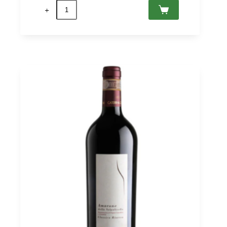
Amarone
della
Valpolicella
Classico
2021
DOCG,
Giuseppe
Campagnola
0,75
quantità