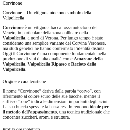
0,75
Corvinone
quantità
Corvinone – Un vitigno autoctono simbolo della
Valpolicella
Corvinone
è un vitigno a bacca rossa autoctono del
Veneto, in particolare della zona collinare della
Valpolicella
, a nord di Verona. Per lungo tempo è stato
considerato una semplice variante del Corvina Veronese,
ma studi genetici ne hanno confermato l’identità distinta.
Oggi il Corvinone è una componente fondamentale nella
produzione di vini di alta qualità come
Amarone della
Valpolicella
,
Valpolicella Ripasso
e
Recioto della
Valpolicella
.
Origine e caratteristiche
Il nome “Corvinone” deriva dalla parola “corvo”, con
riferimento al colore scuro delle sue bacche, mentre il
suffisso “-one” indica le dimensioni importanti degli acini.
La sua buccia spessa e la bassa resa lo rendono
ideale per
il metodo dell’appassimento
, una tecnica tradizionale che
concentra zuccheri, aromi e struttura.
Profilo organolettico