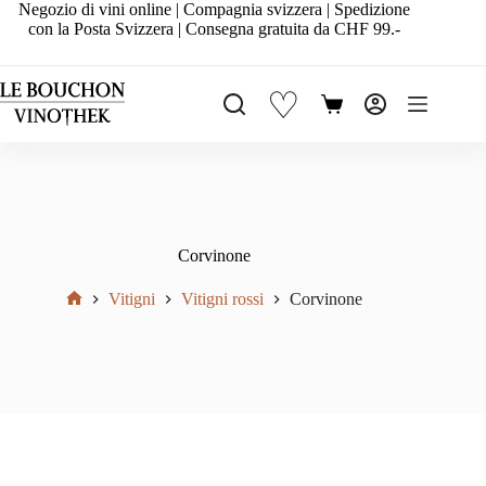
Salta
Negozio di vini online | Compagnia svizzera | Spedizione
al
con la Posta Svizzera | Consegna gratuita da CHF 99.-
contenuto
♡
Carrello
Corvinone
Vitigni
Vitigni rossi
Corvinone
Home