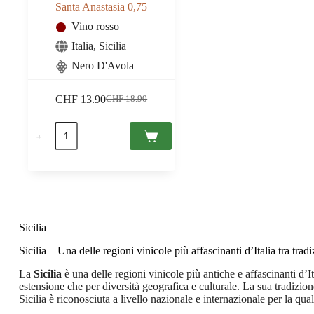
Santa Anastasia 0,75
Vino rosso
Italia
,
Sicilia
Nero D'Avola
CHF
13.90
CHF
18.90
Il
Il
prezzo
prezzo
Moranera
originale
attuale
2019
era:
è:
IGT
CHF 18.90.
CHF 13.90.
Marsala,
Terre
di
Santa
Maria/Abbazia
Santa
Sicilia
Anastasia
0,75
Sicilia – Una delle regioni vinicole più affascinanti d’Italia tra trad
quantità
La
Sicilia
è una delle regioni vinicole più antiche e affascinanti d’I
estensione che per diversità geografica e culturale. La sua tradizione 
Sicilia è riconosciuta a livello nazionale e internazionale per la quali