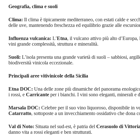
Geografia, clima e suoli
Clima:
Il clima è tipicamente mediterraneo, con estati calde e sec
delle uve, mantenendo freschezza ed equilibrio grazie alle escursio
Influenza vulcanica:
L’
Etna
, il vulcano attivo più alto d’Europa, 
vini grande complessità, struttura e mineralità.
Suoli:
L’isola presenta una grande varietà di suoli – sabbiosi, argil
biodiversità vinicola eccezionale.
Principali aree vitivinicole della Sicilia
Etna DOC:
Una delle zone più dinamiche del panorama enologico i
i rossi, e
Carricante
per i bianchi. I vini sono eleganti, minerali e d
Marsala DOC:
Celebre per il suo vino liquoroso, disponibile in 
Catarratto
, sottoposte a un invecchiamento ossidativo che dona c
Val di Noto:
Situata nel sud-est, è patria del
Cerasuolo di Vitto
danno vita a rossi eleganti e ben strutturati.