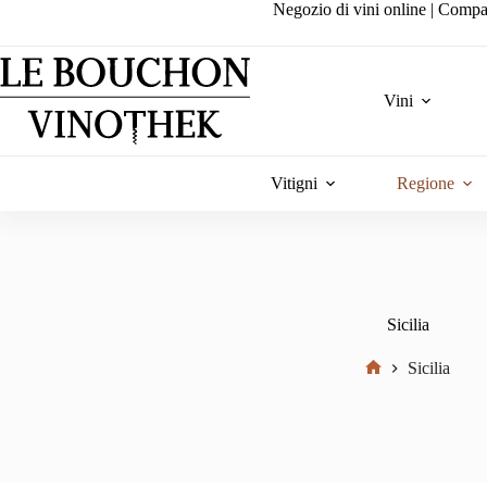
Salta
Negozio di vini online | Compa
al
contenuto
Vini
Vitigni
Regione
Sicilia
Sicilia
Home