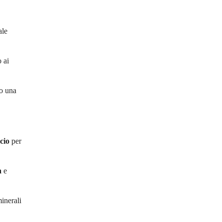
ale
o ai
no una
cio
per
a
e
inerali