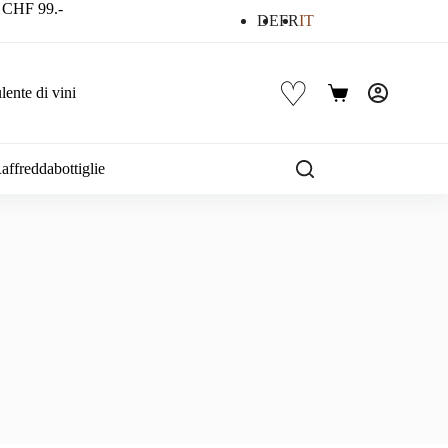
a CHF 99.-
DE
FR
IT
♡
ente di vini
Carrello
affreddabottiglie