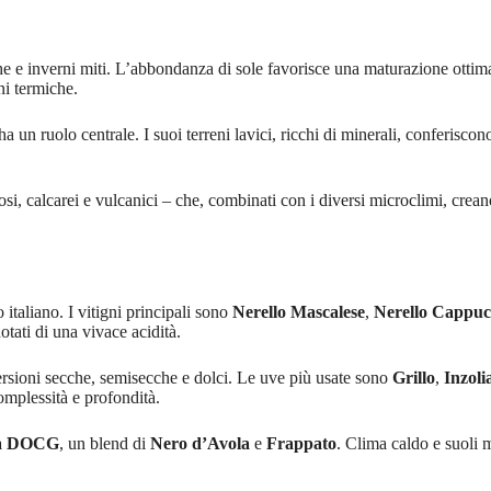
che e inverni miti. L’abbondanza di sole favorisce una maturazione ottim
ni termiche.
ha un ruolo centrale. I suoi terreni lavici, ricchi di minerali, conferiscon
losi, calcarei e vulcanici – che, combinati con i diversi microclimi, crea
taliano. I vitigni principali sono
Nerello Mascalese
,
Nerello Cappuc
otati di una vivace acidità.
versioni secche, semisecche e dolci. Le uve più usate sono
Grillo
,
Inzoli
omplessità e profondità.
ria DOCG
, un blend di
Nero d’Avola
e
Frappato
. Clima caldo e suoli m