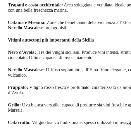
Trapani e costa occidentale:
Area soleggiata e ventilata, ideale p
con una bella freschezza marina.
Catania e Messina:
Zone che beneficiano della vicinanza all’Etna,
Nerello Mascalese
protagonisti.
Vitigni autoctoni più importanti della Sicilia
Nero d’Avola:
Il re dei vitigni siciliani. Produce vini intensi, stru
cioccolato. Ottima capacità di invecchiamento.
Nerello Mascalese:
Diffuso soprattutto sull’Etna. Vino elegante, con 
vulcanico.
Frappato:
Vitigno rosso fresco e profumato, caratterizzato da arom
d’Avola.
Grillo:
Uva bianca versatile, capace di produrre sia vini freschi e
Marsala.
Catarratto:
Vitigno bianco tradizionale, spesso utilizzato in uvaggio.