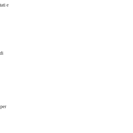
tati e
di
 per