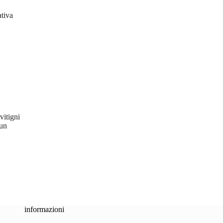
ativa
vitigni
 un
informazioni