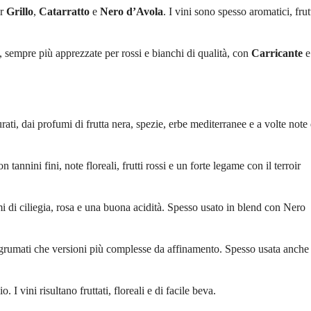
er
Grillo
,
Catarratto
e
Nero d’Avola
. I vini sono spesso aromatici, frut
 sempre più apprezzate per rossi e bianchi di qualità, con
Carricante
e
tturati, dai profumi di frutta nera, spezie, erbe mediterranee e a volte note 
tannini fini, note floreali, frutti rossi e un forte legame con il terroir
i di ciliegia, rosa e una buona acidità. Spesso usato in blend con Nero
 agrumati che versioni più complesse da affinamento. Spesso usata anche
 I vini risultano fruttati, floreali e di facile beva.