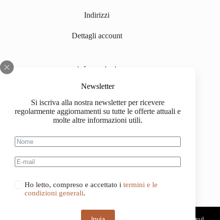
Indirizzi
Dettagli account
informazioni
Chi siamo
Newsletter
Si iscriva alla nostra newsletter per ricevere
Impressum
regolarmente aggiornamenti su tutte le offerte attuali e
molte altre informazioni utili.
Spedizione
Informazioni sull'acquisto
Condizioni generali di contratto
Ho letto, compreso e accettato i
termini e le
condizioni generali
.
Invia
Questo sito web utilizza i cookie. Continuando a navigare sul