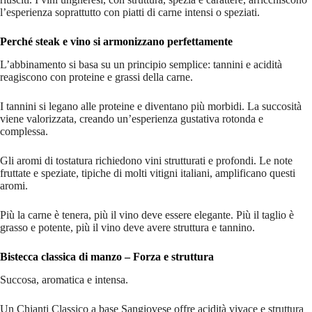
l’esperienza soprattutto con piatti di carne intensi o speziati.
Perché steak e vino si armonizzano perfettamente
L’abbinamento si basa su un principio semplice: tannini e acidità
reagiscono con proteine e grassi della carne.
I tannini si legano alle proteine e diventano più morbidi. La succosità
viene valorizzata, creando un’esperienza gustativa rotonda e
complessa.
Gli aromi di tostatura richiedono vini strutturati e profondi. Le note
fruttate e speziate, tipiche di molti vitigni italiani, amplificano questi
aromi.
Più la carne è tenera, più il vino deve essere elegante. Più il taglio è
grasso e potente, più il vino deve avere struttura e tannino.
Bistecca classica di manzo – Forza e struttura
Succosa, aromatica e intensa.
Un Chianti Classico a base Sangiovese offre acidità vivace e struttura