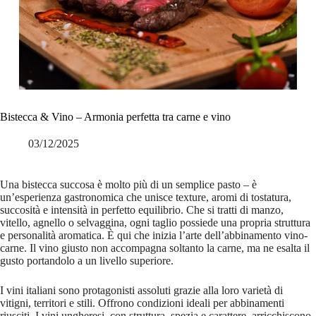
Bistecca & Vino – Armonia perfetta tra carne e vino
03/12/2025
Una bistecca succosa è molto più di un semplice pasto – è
un’esperienza gastronomica che unisce texture, aromi di tostatura,
succosità e intensità in perfetto equilibrio. Che si tratti di manzo,
vitello, agnello o selvaggina, ogni taglio possiede una propria struttura
e personalità aromatica. È qui che inizia l’arte dell’abbinamento vino-
carne. Il vino giusto non accompagna soltanto la carne, ma ne esalta il
gusto portandolo a un livello superiore.
I vini italiani sono protagonisti assoluti grazie alla loro varietà di
vitigni, territori e stili. Offrono condizioni ideali per abbinamenti
riusciti. I vini ungheresi, con struttura, spezia e carattere, arricchiscono