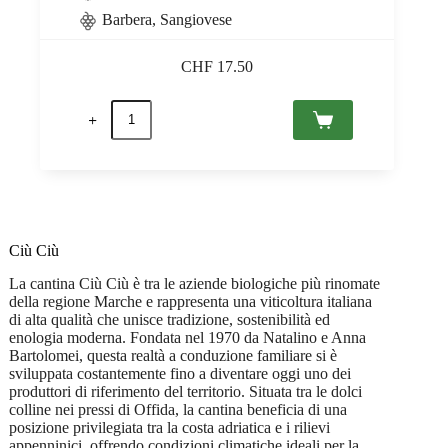
Barbera
,
Sangiovese
CHF
17.50
San
Carro
Rosso
2024
Marche
IGT,
Ciù
Ciù
0,75
Ciù Ciù
quantità
La cantina Ciù Ciù è tra le aziende biologiche più rinomate
della regione Marche e rappresenta una viticoltura italiana
di alta qualità che unisce tradizione, sostenibilità ed
enologia moderna. Fondata nel 1970 da Natalino e Anna
Bartolomei, questa realtà a conduzione familiare si è
sviluppata costantemente fino a diventare oggi uno dei
produttori di riferimento del territorio. Situata tra le dolci
colline nei pressi di Offida, la cantina beneficia di una
posizione privilegiata tra la costa adriatica e i rilievi
appenninici, offrendo condizioni climatiche ideali per la