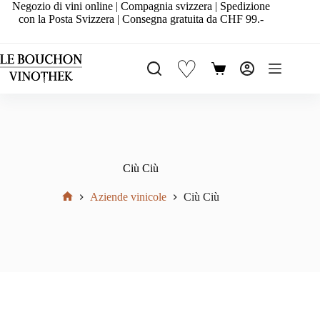
Salta
Negozio di vini online | Compagnia svizzera | Spedizione
al
con la Posta Svizzera | Consegna gratuita da CHF 99.-
contenuto
♡
Carrello
Ciù Ciù
Aziende vinicole
Ciù Ciù
Home