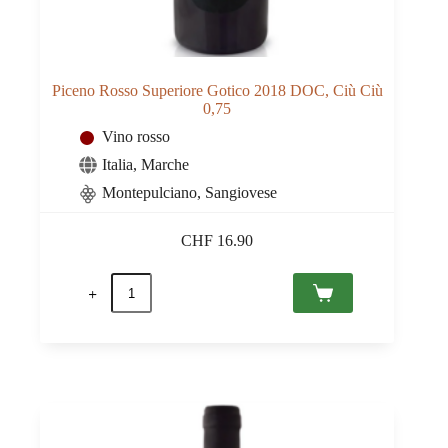
Piceno Rosso Superiore Gotico 2018 DOC, Ciù Ciù
0,75
Vino rosso
Italia
,
Marche
Montepulciano, Sangiovese
CHF
16.90
Piceno
Rosso
Superiore
Gotico
2018
DOC,
Ciù
Ciù
0,75
quantità