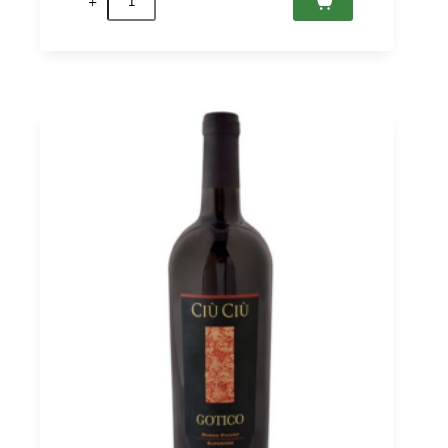
Rosso
2018
Marche
IGT,
Ciù
Ciù
0,75
quantità