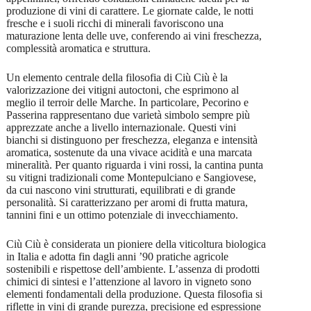
produzione di vini di carattere. Le giornate calde, le notti
fresche e i suoli ricchi di minerali favoriscono una
maturazione lenta delle uve, conferendo ai vini freschezza,
complessità aromatica e struttura.
Un elemento centrale della filosofia di Ciù Ciù è la
valorizzazione dei vitigni autoctoni, che esprimono al
meglio il terroir delle Marche. In particolare, Pecorino e
Passerina rappresentano due varietà simbolo sempre più
apprezzate anche a livello internazionale. Questi vini
bianchi si distinguono per freschezza, eleganza e intensità
aromatica, sostenute da una vivace acidità e una marcata
mineralità. Per quanto riguarda i vini rossi, la cantina punta
su vitigni tradizionali come Montepulciano e Sangiovese,
da cui nascono vini strutturati, equilibrati e di grande
personalità. Si caratterizzano per aromi di frutta matura,
tannini fini e un ottimo potenziale di invecchiamento.
Ciù Ciù è considerata un pioniere della viticoltura biologica
in Italia e adotta fin dagli anni ’90 pratiche agricole
sostenibili e rispettose dell’ambiente. L’assenza di prodotti
chimici di sintesi e l’attenzione al lavoro in vigneto sono
elementi fondamentali della produzione. Questa filosofia si
riflette in vini di grande purezza, precisione ed espressione