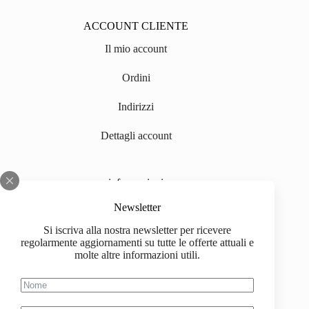
ACCOUNT CLIENTE
Il mio account
Ordini
Indirizzi
Dettagli account
informazioni
Chi siamo
Newsletter
Si iscriva alla nostra newsletter per ricevere
Impressum
regolarmente aggiornamenti su tutte le offerte attuali e
molte altre informazioni utili.
Spedizione
Informazioni sull'acquisto