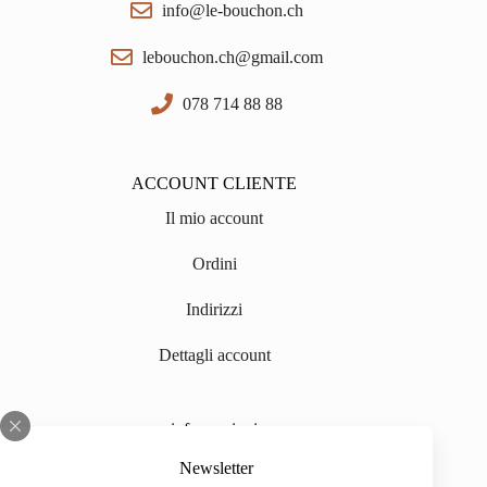
info@le-bouchon.ch
lebouchon.ch@gmail.com
078 714 88 88
ACCOUNT CLIENTE
Il mio account
Ordini
Indirizzi
Dettagli account
informazioni
Chi siamo
Newsletter