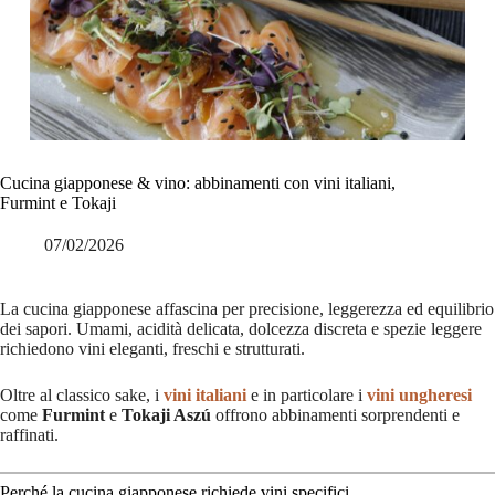
Cucina giapponese & vino: abbinamenti con vini italiani,
Furmint e Tokaji
07/02/2026
La cucina giapponese affascina per precisione, leggerezza ed equilibrio
dei sapori. Umami, acidità delicata, dolcezza discreta e spezie leggere
richiedono vini eleganti, freschi e strutturati.
Oltre al classico sake, i
vini italiani
e in particolare i
vini ungheresi
come
Furmint
e
Tokaji Aszú
offrono abbinamenti sorprendenti e
raffinati.
Perché la cucina giapponese richiede vini specifici