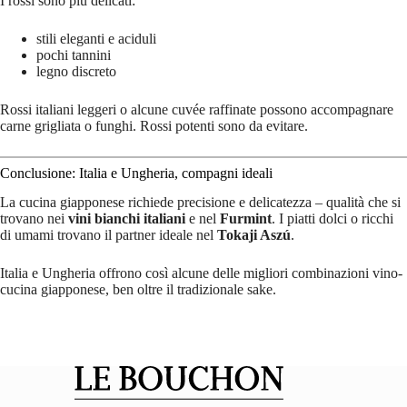
I rossi sono più delicati:
stili eleganti e aciduli
pochi tannini
legno discreto
Rossi italiani leggeri o alcune cuvée raffinate possono accompagnare
carne grigliata o funghi. Rossi potenti sono da evitare.
Conclusione: Italia e Ungheria, compagni ideali
La cucina giapponese richiede precisione e delicatezza – qualità che si
trovano nei
vini bianchi italiani
e nel
Furmint
. I piatti dolci o ricchi
di umami trovano il partner ideale nel
Tokaji Aszú
.
Italia e Ungheria offrono così alcune delle migliori combinazioni vino-
cucina giapponese, ben oltre il tradizionale sake.