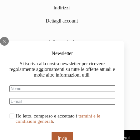
Indirizzi
Dettagli account
informazioni
Chi siamo
Newsletter
Si iscriva alla nostra newsletter per ricevere
Impressum
regolarmente aggiornamenti su tutte le offerte attuali e
molte altre informazioni utili.
Spedizione
Informazioni sull'acquisto
Condizioni generali di contratto
Ho letto, compreso e accettato i
termini e le
condizioni generali
.
Invia
Questo sito web utilizza i cookie. Continuando a navigare sul