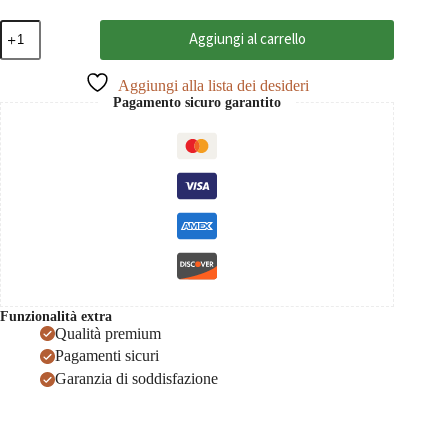
Anforti
Aggiungi al carrello
2021
IGT,
Paolo
Aggiungi alla lista dei desideri
Conterno
Pagamento sicuro garantito
0,75
quantità
Funzionalità extra
Qualità premium
Pagamenti sicuri
Garanzia di soddisfazione