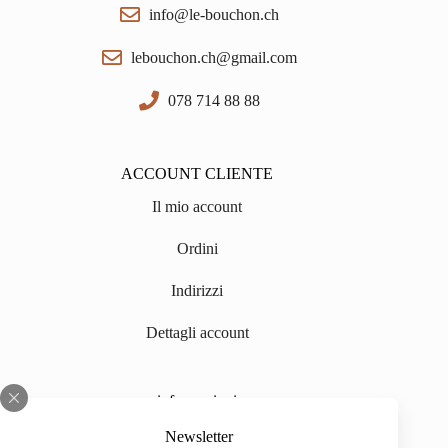
info@le-bouchon.ch
lebouchon.ch@gmail.com
078 714 88 88
ACCOUNT CLIENTE
Il mio account
Ordini
Indirizzi
Dettagli account
informazioni
Chi siamo
Newsletter