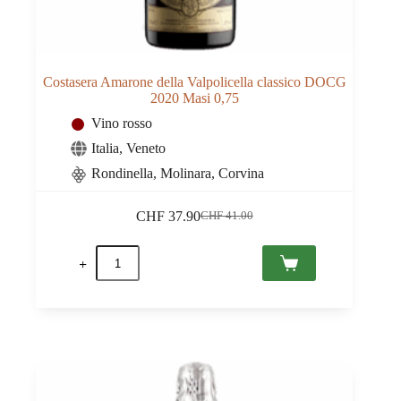
Costasera Amarone della Valpolicella classico DOCG
2020 Masi 0,75
Vino rosso
Italia
,
Veneto
Rondinella, Molinara, Corvina
CHF
37.90
CHF
41.00
Il
Il
prezzo
prezzo
Costasera
originale
attuale
Amarone
era:
è:
della
CHF 41.00.
CHF 37.90.
Valpolicella
classico
DOCG
2020
Masi
0,75
quantità