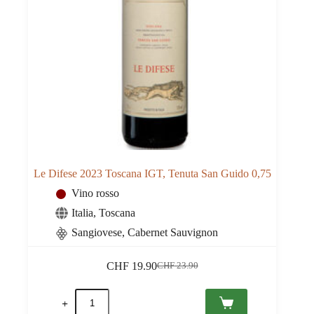
Le Difese 2023 Toscana IGT, Tenuta San Guido 0,75
Vino rosso
Italia
,
Toscana
Sangiovese, Cabernet Sauvignon
CHF
19.90
CHF
23.90
Il
Il
prezzo
prezzo
Le
originale
attuale
Difese
era:
è: