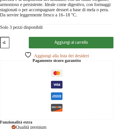
armonioso e persistente. Ideale come digestivo, con formaggi
stagionati o per accompagnare dessert a base di mela o pera.
Da servire leggermente fresco a 16–18 °C.
Solo 3 pezzi disponibili
Árpád
Aggiungi al carrello
Pálinka
di
Cotogna
Aggiungi alla lista dei desideri
40%
Pagamento sicuro garantito
50
cl
quantità
Funzionalità extra
Qualità premium