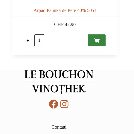
Arpad Palinka de Pere 40% 50 cl
CHF
42.90
Arpad
Palinka
de
Pere
40%
50
cl
quantità
Facebook
Instagram
Contatti