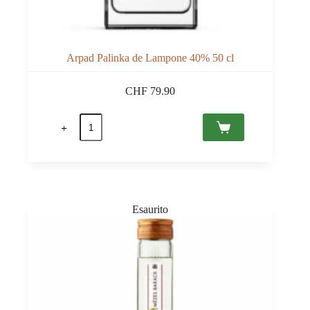
Arpad Palinka de Lampone 40% 50 cl
CHF
79.90
Arpad
Palinka
de
Lampone
40%
50
cl
quantità