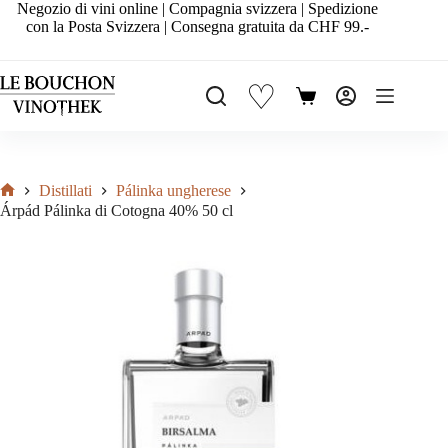
Salta
Negozio di vini online | Compagnia svizzera | Spedizione
al
con la Posta Svizzera | Consegna gratuita da CHF 99.-
contenuto
♡
Carrello
Distillati
Pálinka ungherese
Home
Árpád Pálinka di Cotogna 40% 50 cl