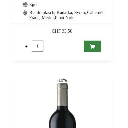
Eger
Blaufränkisch, Kadarka, Syrah, Cabernet
Franc, Merlot,Pinot Noir
CHF
33.50
Egri
Bikavér
Grand
Superior
Nagy-
Eged
2021
Eger
-10%
PDO
Thummerer
0,75
quantità