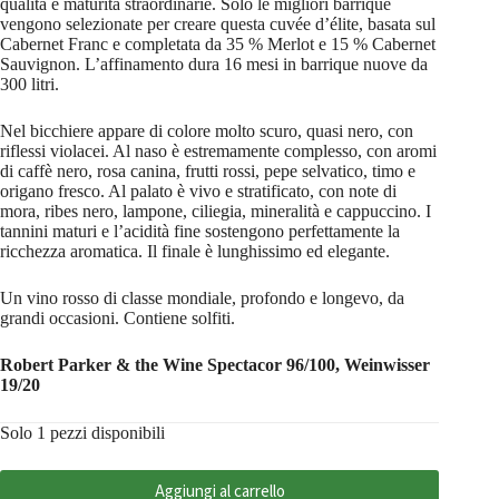
qualità e maturità straordinarie. Solo le migliori barrique
vengono selezionate per creare questa cuvée d’élite, basata sul
Cabernet Franc e completata da 35 % Merlot e 15 % Cabernet
Sauvignon. L’affinamento dura 16 mesi in barrique nuove da
300 litri.
Nel bicchiere appare di colore molto scuro, quasi nero, con
riflessi violacei. Al naso è estremamente complesso, con aromi
di caffè nero, rosa canina, frutti rossi, pepe selvatico, timo e
origano fresco. Al palato è vivo e stratificato, con note di
mora, ribes nero, lampone, ciliegia, mineralità e cappuccino. I
tannini maturi e l’acidità fine sostengono perfettamente la
ricchezza aromatica. Il finale è lunghissimo ed elegante.
Un vino rosso di classe mondiale, profondo e longevo, da
grandi occasioni. Contiene solfiti.
Robert Parker & the Wine Spectacor 96/100, Weinwisser
19/20
Solo 1 pezzi disponibili
Aggiungi al carrello