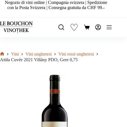
Salta
Negozio di vini online | Compagnia svizzera | Spedizione
al
con la Posta Svizzera | Consegna gratuita da CHF 99.-
contenuto
♡
Carrello
Vini
Vini ungheresi
Vini rossi ungheresi
Home
Attila Cuvée 2021 Villány PDO, Gere 0,75