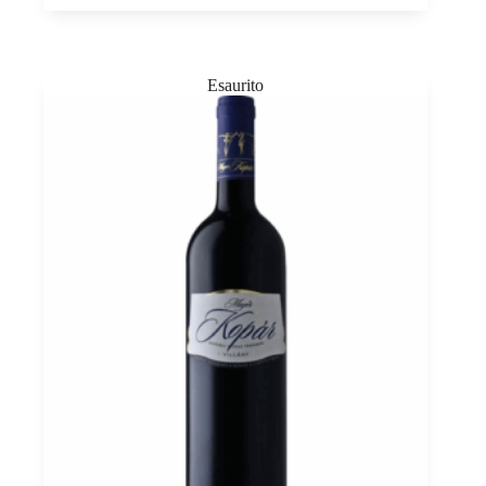
Bock
0,75
quantità