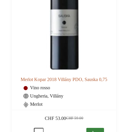
Merlot Kopar 2018 Villány PDO, Sauska 0,75
Vino rosso
Ungheria
,
Villány
Merlot
CHF
53.00
CHF
59.00
Il
Il
prezzo
prezzo
Merlot
originale
attuale