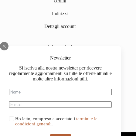
Ordini
Indirizzi
Dettagli account
informazioni
Chi siamo
Newsletter
Si iscriva alla nostra newsletter per ricevere
Impressum
regolarmente aggiornamenti su tutte le offerte attuali e
molte altre informazioni utili.
Spedizione
Informazioni sull'acquisto
Condizioni generali di contratto
Ho letto, compreso e accettato i
termini e le
condizioni generali
.