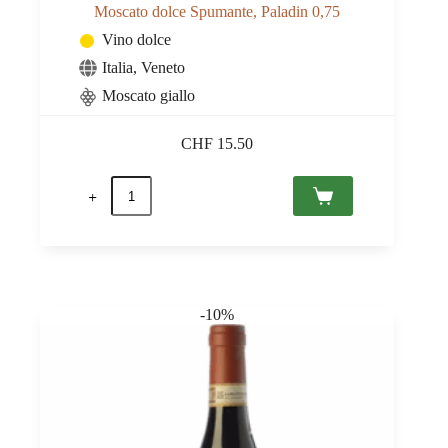
Moscato dolce Spumante, Paladin 0,75
Vino dolce
Italia
,
Veneto
Moscato giallo
CHF
15.50
Moscato
dolce
Spumante,
Paladin
0,75
quantità
-10%