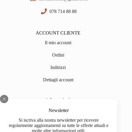
078 714 88 88
ACCOUNT CLIENTE
Il mio account
Ordini
Indirizzi
Dettagli account
informazioni
Chi siamo
Newsletter
Si iscriva alla nostra newsletter per ricevere
Impressum
regolarmente aggiornamenti su tutte le offerte attuali e
molte altre informazioni utili.