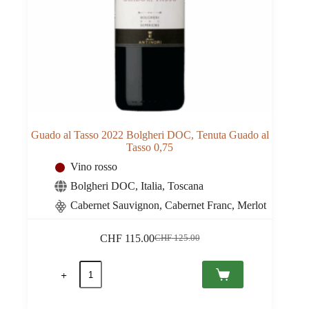
Guado al Tasso 2022 Bolgheri DOC, Tenuta Guado al
Tasso 0,75
Vino rosso
Bolgheri DOC
,
Italia
,
Toscana
Cabernet Sauvignon, Cabernet Franc, Merlot
CHF
115.00
CHF
125.00
Il
Il
prezzo
prezzo
Guado
originale
attuale
al
era:
è:
Tasso
CHF 125.00.
CHF 115.00.
2022