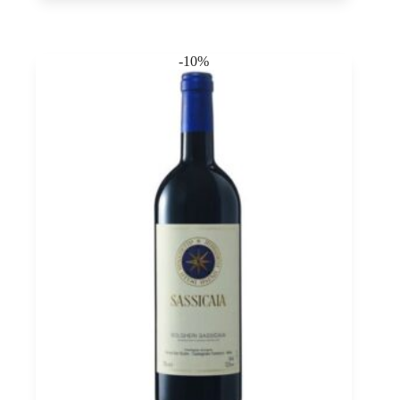
Bolgheri
DOC,
Tenuta
Guado
-10%
al
Tasso
0,75
quantità