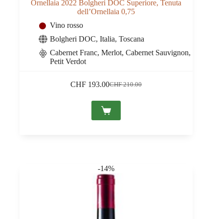
Ornellaia 2022 Bolgheri DOC Superiore, Tenuta
dell’Ornellaia 0,75
Vino rosso
Bolgheri DOC
,
Italia
,
Toscana
Cabernet Franc, Merlot, Cabernet Sauvignon,
Petit Verdot
CHF
193.00
CHF
210.00
Il
Il
prezzo
prezzo
originale
attuale
era:
è:
CHF 210.00.
CHF 193.00.
-14%