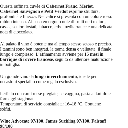
Questa raffinata cuvée di
Cabernet Franc, Merlot,
Cabernet Sauvignon e Petit Verdot
esprime struttura,
profondità e finezza. Nel calice si presenta con un colore rosso
rubino intenso. Al naso emergono note di frutti neri maturi,
cassis, sentori tostati, tabacco, erbe mediterranee e una delicata
nota di cioccolato.
Al palato il vino è potente ma al tempo stesso setoso e preciso.
I tannini sono ben integrati, la trama densa e vellutata, il finale
lungo e complesso. L’affinamento avviene per
15 mesi in
barrique di rovere francese
, seguito da ulteriore maturazione
in bottiglia.
Un grande vino da
lungo invecchiamento
, ideale per
occasioni speciali o come regalo esclusivo.
Perfetto con carni rosse pregiate, selvaggina, pasta al tartufo e
formaggi stagionati.
Temperatura di servizio consigliata: 16–18 °C. Contiene
solfiti.
Wine Advocate 97/100, James Suckling 97/100
,
Falstaff
98/100