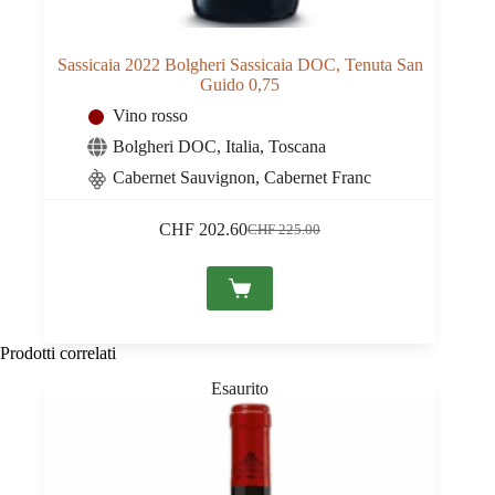
Sassicaia 2022 Bolgheri Sassicaia DOC, Tenuta San
Guido 0,75
Vino rosso
Bolgheri DOC
,
Italia
,
Toscana
Cabernet Sauvignon, Cabernet Franc
CHF
202.60
CHF
225.00
Il
Il
prezzo
prezzo
originale
attuale
era:
è:
CHF 225.00.
CHF 202.60.
Prodotti correlati