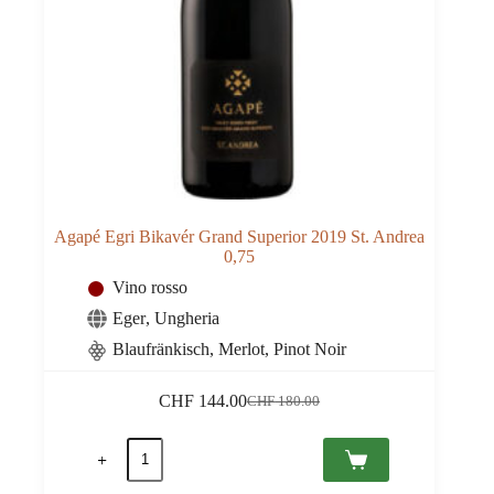
Agapé Egri Bikavér Grand Superior 2019 St. Andrea
0,75
Vino rosso
Eger
,
Ungheria
Blaufränkisch, Merlot, Pinot Noir
CHF
144.00
CHF
180.00
Il
Il
prezzo
prezzo
Agapé
originale
attuale
Egri
era:
è:
Bikavér
CHF 180.00.
CHF 144.00.