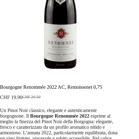
Bourgogne Renommée 2022 AC, Remoissenet 0,75
CHF
19.90
CHF
29.50
Il
Il
prezzo
prezzo
Un Pinot Noir classico, elegante e autenticamente
originale
attuale
borgognone. Il
Bourgogne Renommée 2022
esprime al
era:
è:
meglio la finezza del Pinot Noir della Borgogna: elegante,
CHF 29.50.
CHF 19.90.
fresco e caratterizzato da un profilo aromatico nitido e
armonioso. L’annata 2022, particolarmente equilibrata, dona
un vino fruttato, piacevole e subito accessibile. Nel calice