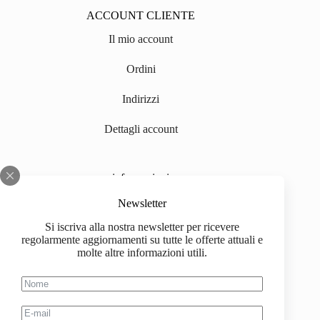
ACCOUNT CLIENTE
Il mio account
Ordini
Indirizzi
Dettagli account
informazioni
Chi siamo
Newsletter
Si iscriva alla nostra newsletter per ricevere
Impressum
regolarmente aggiornamenti su tutte le offerte attuali e
molte altre informazioni utili.
Spedizione
Informazioni sull'acquisto