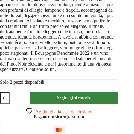
appare con un luminoso rosso rubino, mentre al naso si apre
con profumi di ciliegia, lampone e fragola, accompagnati da
note floreali, leggere speziature e una sottile mineralità, tipica
della regione. Al palato è morbido, fresco e ben equilibrato,
con tannini fini e un frutto preciso ed elegante. Il finale,
delicatamente fruttato e leggermente terroso, mostra la sua
autentica identità borgognona. A tavola si abbina con grande
versatilità a pollame, vitello, salumi, piatti a base di funghi,
quiche, pasta con salse leggere, verdure grigliate o formaggi
poco stagionati. Il Bourgogne Renommée 2022 è un vino
raffinato, autentico e ricco di fascino – ideale per gli amanti
del Pinot Noir elegante e per l’assortimento di una vinoteca
specializzata. Contiene solfiti.
Solo 2 pezzi disponibili
Bourgogne
Aggiungi al carrello
Renommée
2022
AC,
Aggiungi alla lista dei desideri
Remoissenet
Pagamento sicuro garantito
0,75
quantità