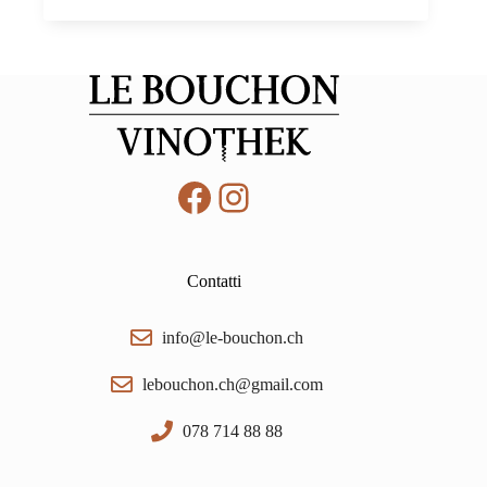
Grand
Superior
2019
St.
Andrea
0,75
quantità
Facebook
Instagram
Contatti
info@le-bouchon.ch
lebouchon.ch@gmail.com
078 714 88 88