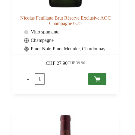
Nicolas Feuillatte Brut Réserve Exclusive AOC
Champagne 0,75
Vino spumante
Champagne
Pinot Noir, Pinot Meunier, Chardonnay
CHF
27.90
CHF
39.90
Il
Il
prezzo
prezzo
Nicolas
originale
attuale
Feuillatte
era:
è:
Brut
CHF 39.90.
CHF 27.90.
Réserve
Exclusive
AOC
Champagne
0,75
quantità