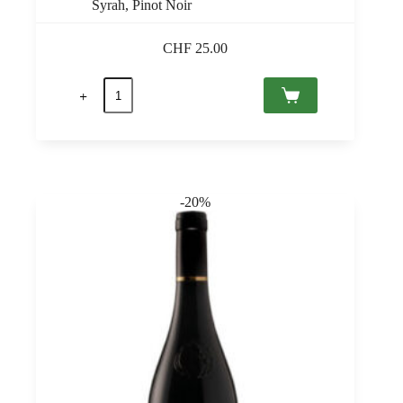
Syrah, Pinot Noir
CHF
25.00
Royal
Cuvée
2019
Villány
PDO,
Bock
0,75
quantità
-20%