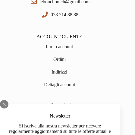
lebouchon.ch@gmail.com
078 714 88 88
ACCOUNT CLIENTE
Il mio account
Ordini
Indirizzi
Dettagli account
informazioni
Chi siamo
Newsletter
Si iscriva alla nostra newsletter per ricevere
Impressum
regolarmente aggiornamenti su tutte le offerte attuali e