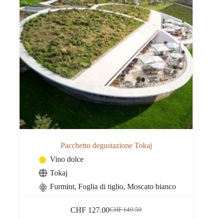
Pacchetto degustazione Tokaj
Vino dolce
Tokaj
Furmint, Foglia di tiglio, Moscato bianco
CHF
127.00
CHF
149.50
Il
Il