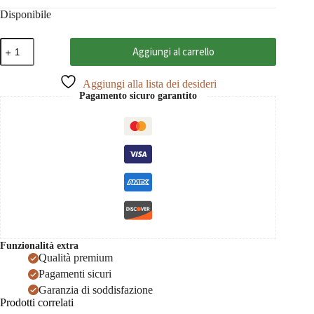
Disponibile
Buono
Aggiungi al carrello
regalo
CHF
500
Aggiungi alla lista dei desideri
quantità
Pagamento sicuro garantito
Funzionalità extra
Qualità premium
Pagamenti sicuri
Garanzia di soddisfazione
Prodotti correlati