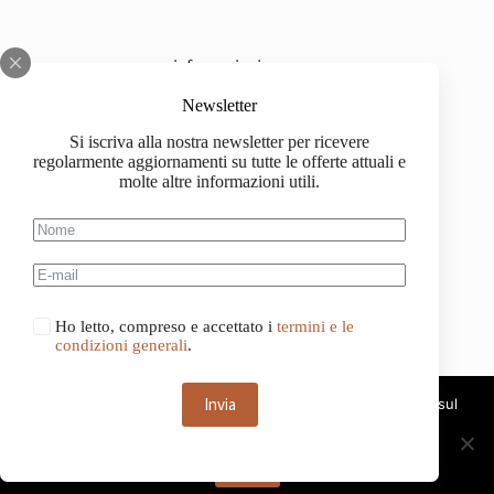
informazioni
Chi siamo
Newsletter
Si iscriva alla nostra newsletter per ricevere
Impressum
regolarmente aggiornamenti su tutte le offerte attuali e
molte altre informazioni utili.
Spedizione
Informazioni sull'acquisto
Condizioni generali di contratto
Ho letto, compreso e accettato i
termini e le
condizioni generali
.
Invia
Questo sito web utilizza i cookie. Continuando a navigare sul
sito, acconsenti all'uso dei cookie.
Deutsch
Français
OK
Italiano