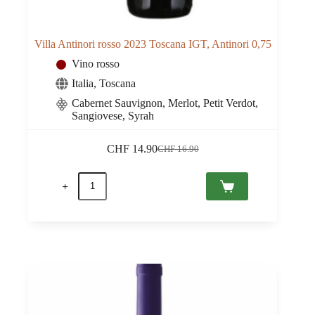
Villa Antinori rosso 2023 Toscana IGT, Antinori 0,75
Vino rosso
Italia
,
Toscana
Cabernet Sauvignon, Merlot, Petit Verdot,
Sangiovese, Syrah
CHF
14.90
CHF
16.90
Il
Il
prezzo
prezzo
Villa
originale
attuale
Antinori
era:
è:
rosso
CHF 16.90.
CHF 14.90.
2023
Toscana
IGT,
Antinori
0,75
quantità