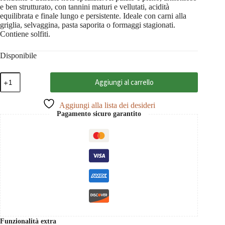
e ben strutturato, con tannini maturi e vellutati, acidità
equilibrata e finale lungo e persistente. Ideale con carni alla
griglia, selvaggina, pasta saporita o formaggi stagionati.
Contiene solfiti.
Disponibile
Cabernet
Aggiungi al carrello
Sauvignon
Helan
Mountain
Aggiungi alla lista dei desideri
2021
Pagamento sicuro garantito
Ningxia,
Chateau
Changyu
Moser
XV
0,75
quantità
Funzionalità extra