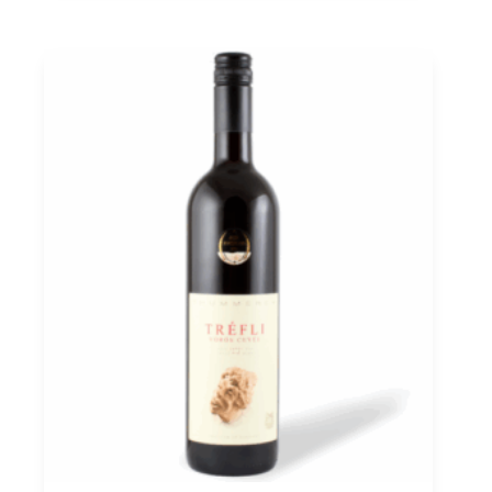
0,75
quantità