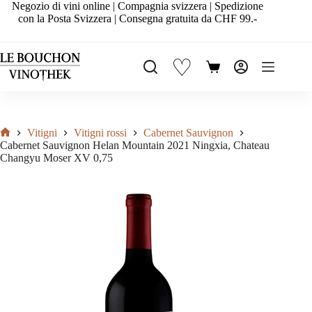
Salta
Negozio di vini online | Compagnia svizzera | Spedizione
al
con la Posta Svizzera | Consegna gratuita da CHF 99.-
contenuto
♡
Carrello
Vitigni
Vitigni rossi
Cabernet Sauvignon
Home
Cabernet Sauvignon Helan Mountain 2021 Ningxia, Chateau
Changyu Moser XV 0,75