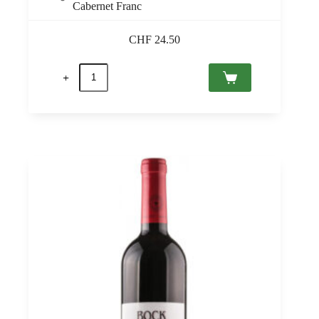
Cabernet Franc
CHF
24.50
Cuvée
11
2020
Villány,
Sauska
0,75
quantità