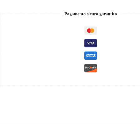
Bock
0,75
quantità
Pagamento sicuro garantito