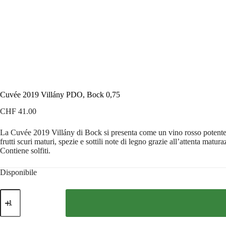
Cuvée 2019 Villány PDO, Bock 0,75
CHF
41.00
La Cuvée 2019 Villány di Bock si presenta come un vino rosso potente e
frutti scuri maturi, spezie e sottili note di legno grazie all’attenta matu
Contiene solfiti.
Disponibile
Cuvée
2019
Villány
PDO,