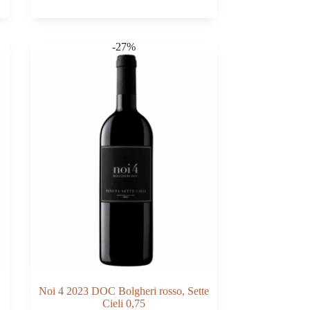
2018
Villány
PDO,
Sauska
-27%
0,75
quantità
Noi 4 2023 DOC Bolgheri rosso, Sette
Cieli 0,75