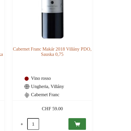
Cabernet Franc Makár 2018 Villány PDO,
ka
Sauska 0,75
Vino rosso
Ungheria
,
Villány
Cabernet Franc
CHF
59.00
Cabernet
Franc
Makár