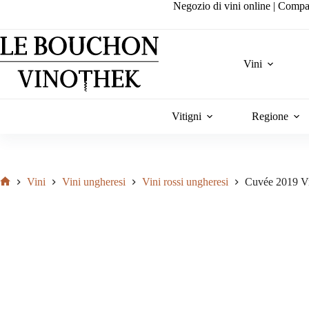
Salta
Negozio di vini online | Compa
al
contenuto
Vini
Vitigni
Regione
Vini
Vini ungheresi
Vini rossi ungheresi
Cuvée 2019 V
Home