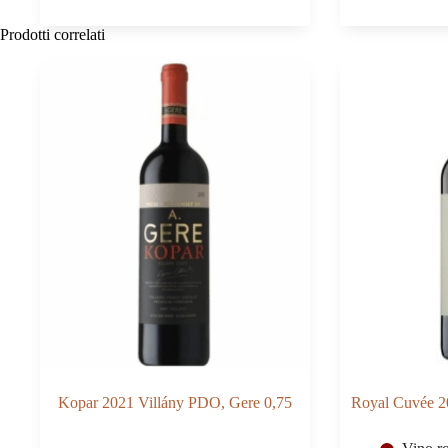
CHF 53.50.
CHF 42.80.
Grand
Villány
Superior
PDO,
Prodotti correlati
2022
Sauska
St.
0,75
Andrea
quantità
0,75
quantità
Kopar 2021 Villány PDO, Gere 0,75
Royal Cuvée 2