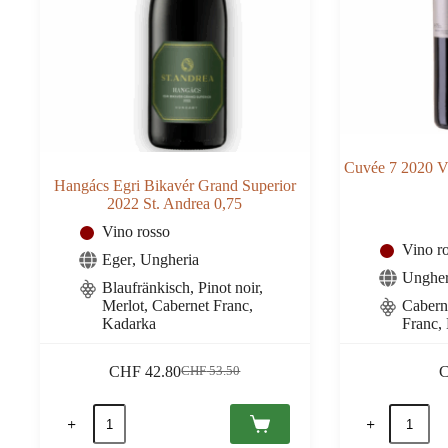
Cuvée 7 2020 V
Hangács Egri Bikavér Grand Superior
2022 St. Andrea 0,75
Vino rosso
Vino r
Eger
,
Ungheria
Ungher
Blaufränkisch, Pinot noir,
Merlot, Cabernet Franc,
Cabern
Kadarka
Franc,
CHF
42.80
CHF
53.50
Il
Il
prezzo
prezzo
Hangács
Cuvée
originale
attuale
Egri
7
era:
è:
Bikavér
2020