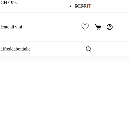
a CHF 99.-
DE
FR
IT
♡
ente di vini
Carrello
affreddabottiglie