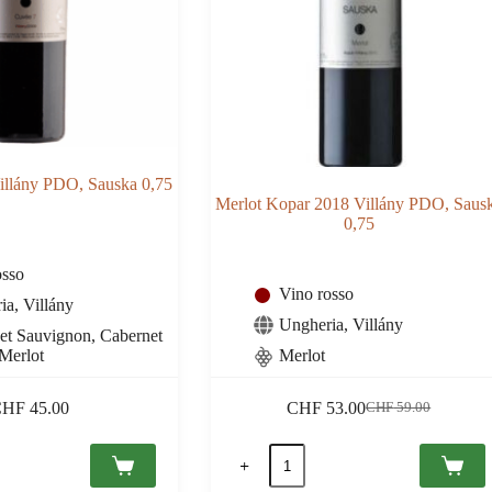
illány PDO, Sauska 0,75
Merlot Kopar 2018 Villány PDO, Saus
0,75
osso
Vino rosso
ia
,
Villány
Ungheria
,
Villány
et Sauvignon, Cabernet
 Merlot
Merlot
CHF
45.00
CHF
53.00
CHF
59.00
Il
Il
prezzo
prezzo
Merlot
originale
attuale
Kopar
era:
è:
2018