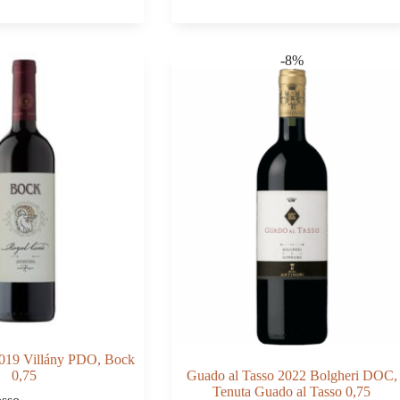
CHF 59.00.
CHF 53.00.
Villány
PDO,
Sauska
0,75
-8%
quantità
019 Villány PDO, Bock
0,75
Guado al Tasso 2022 Bolgheri DOC,
Tenuta Guado al Tasso 0,75