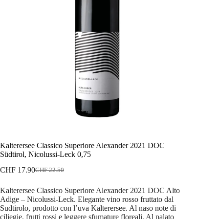
Kalterersee Classico Superiore Alexander 2021 DOC
Südtirol, Nicolussi-Leck 0,75
CHF
17.90
CHF
22.50
Il
Il
prezzo
prezzo
Kalterersee Classico Superiore Alexander 2021 DOC Alto
originale
attuale
Adige – Nicolussi-Leck. Elegante vino rosso fruttato dal
era:
è:
Sudtirolo, prodotto con l’uva Kalterersee. Al naso note di
CHF 22.50.
CHF 17.90.
ciliegie, frutti rossi e leggere sfumature floreali. Al palato