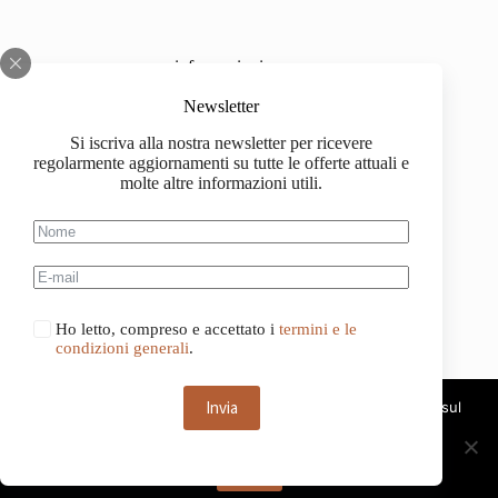
informazioni
Chi siamo
Newsletter
Si iscriva alla nostra newsletter per ricevere
Impressum
regolarmente aggiornamenti su tutte le offerte attuali e
molte altre informazioni utili.
Spedizione
Informazioni sull'acquisto
Condizioni generali di contratto
Ho letto, compreso e accettato i
termini e le
condizioni generali
.
Invia
Questo sito web utilizza i cookie. Continuando a navigare sul
sito, acconsenti all'uso dei cookie.
Deutsch
Français
OK
Italiano