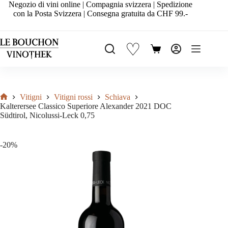
Salta
Negozio di vini online | Compagnia svizzera | Spedizione
al
con la Posta Svizzera | Consegna gratuita da CHF 99.-
contenuto
♡
Carrello
Vitigni
Vitigni rossi
Schiava
Home
Kalterersee Classico Superiore Alexander 2021 DOC
Südtirol, Nicolussi-Leck 0,75
-20%