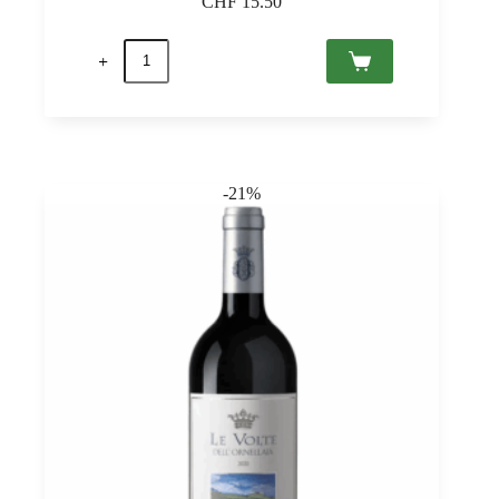
CHF
15.50
Moscato
dolce
Spumante,
Paladin
0,75
quantità
-21%