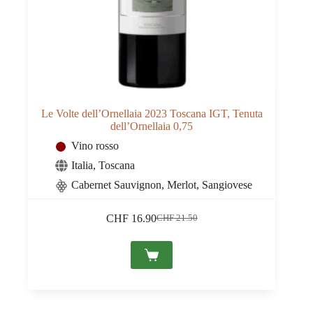
Le Volte dell’Ornellaia 2023 Toscana IGT, Tenuta
dell’Ornellaia 0,75
Vino rosso
Italia
,
Toscana
Cabernet Sauvignon, Merlot, Sangiovese
CHF
16.90
CHF
21.50
Il
Il
prezzo
prezzo
originale
attuale
era:
è:
CHF 21.50.
CHF 16.90.