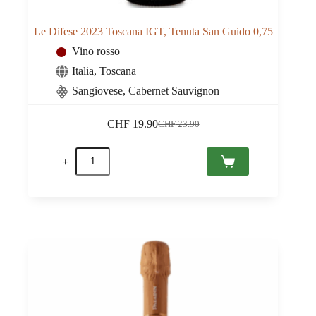
Le Difese 2023 Toscana IGT, Tenuta San Guido 0,75
Vino rosso
Italia
,
Toscana
Sangiovese, Cabernet Sauvignon
CHF
19.90
CHF
23.90
Il
Il
prezzo
prezzo
Le
originale
attuale
Difese
era:
è:
2023
CHF 23.90.
CHF 19.90.
Toscana
IGT,
Tenuta
San
Guido
0,75
quantità