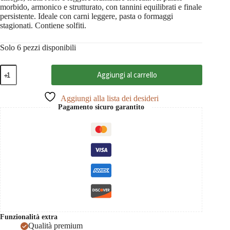
morbido, armonico e strutturato, con tannini equilibrati e finale
persistente. Ideale con carni leggere, pasta o formaggi
stagionati. Contiene solfiti.
Solo 6 pezzi disponibili
Kalterersee
Aggiungi al carrello
Classico
Superiore
Alexander
Aggiungi alla lista dei desideri
2021
Pagamento sicuro garantito
DOC
Südtirol,
Nicolussi-
Leck
0,75
quantità
Funzionalità extra
Qualità premium