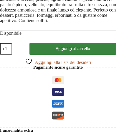
palato è pieno, vellutato, equilibrato tra frutta e freschezza, con
dolcezza armoniosa e un finale lungo ed elegante. Perfetto con
dessert, pasticceria, formaggi erborinati o da gustare come
aperitivo. Contiene solfiti.
Disponibile
Late
Aggiungi al carrello
Harvest
Cuvée
2023
Aggiungi alla lista dei desideri
Tokaj
Pagamento sicuro garantito
PDO,
Sauska
0,5
quantità
Funzionalità extra