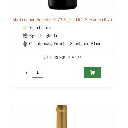
Maria Grand Superior 2023 Eger PDO, St Andrea 0,75
Vino bianco
Eger
,
Ungheria
Chardonnay, Furmint, Sauvignon Blanc
CHF
49.90
CHF
67.00
Il
Il
prezzo
prezzo
Maria
originale
attuale
Grand
era:
è:
Superior
CHF 67.00.
CHF 49.90.
2023
Eger
PDO,
St
Andrea
0,75
quantità