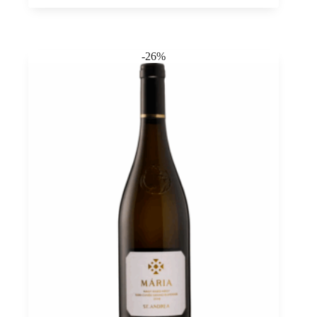
Tokaj
PDO,
Sauska
0,375
-26%
quantità