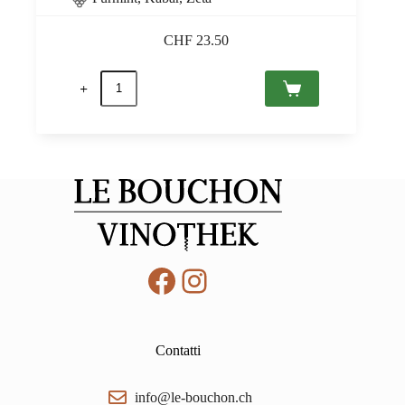
CHF
23.50
Tokaji
Szamorodni
2022
Tokaj
PDO,
Grof
Degenfeld
0,5
quantità
Facebook
Instagram
Contatti
info@le-bouchon.ch