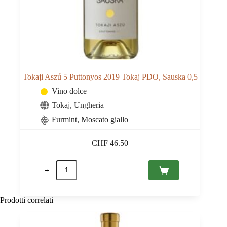
Tokaji Aszú 5 Puttonyos 2019 Tokaj PDO, Sauska 0,5
Vino dolce
Tokaj
,
Ungheria
Furmint
,
Moscato giallo
CHF
46.50
Tokaji
Aszú
5
Puttonyos
2019
Prodotti correlati
Tokaj
PDO,
Sauska