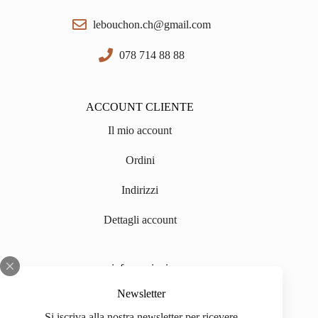
lebouchon.ch@gmail.com
078 714 88 88
ACCOUNT CLIENTE
Il mio account
Ordini
Indirizzi
Dettagli account
informazioni
Chi siamo
Newsletter
Si iscriva alla nostra newsletter per ricevere