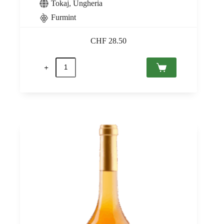
Tokaj
,
Ungheria
Furmint
CHF
28.50
Tokaj
Furmint
2021
Tokaj
PDO,
Juliet
Victor
0,75
quantità