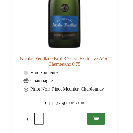
Nicolas Feuillatte Brut Réserve Exclusive AOC
Champagne 0,75
Vino spumante
Champagne
Pinot Noir, Pinot Meunier, Chardonnay
CHF
27.90
CHF
39.90
Il
Il
prezzo
prezzo
Nicolas
originale
attuale
Feuillatte
era:
è:
Brut
CHF 39.90.
CHF 27.90.
Réserve