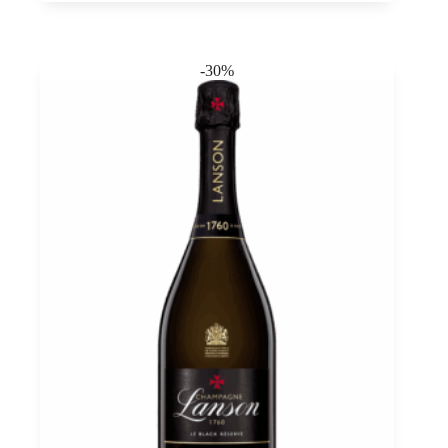
Exclusive
AOC
Champagne
0,75
-30%
quantità