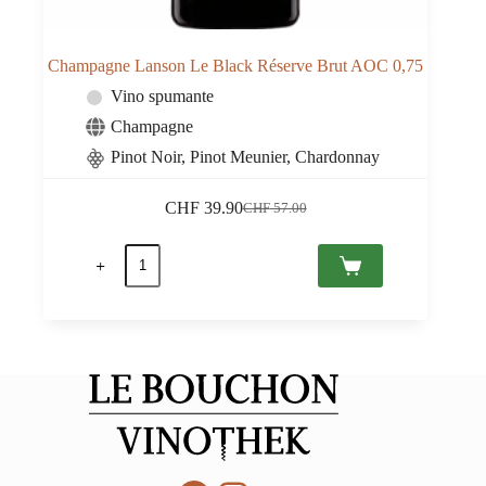
Champagne Lanson Le Black Réserve Brut AOC 0,75
Vino spumante
Champagne
Pinot Noir, Pinot Meunier, Chardonnay
CHF
39.90
CHF
57.00
Il
Il
prezzo
prezzo
Champagne
originale
attuale
Lanson
era:
è:
Le
CHF 57.00.
CHF 39.90.
Black
Réserve
Brut
AOC
0,75
quantità