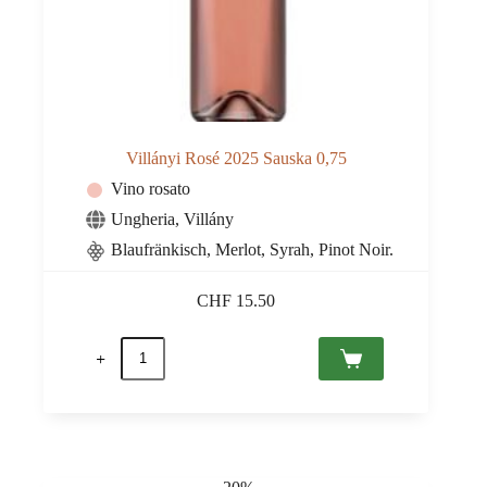
Villányi Rosé 2025 Sauska 0,75
Vino rosato
Ungheria
,
Villány
Blaufränkisch, Merlot, Syrah, Pinot Noir.
CHF
15.50
Villányi
Rosé
2025
Sauska
0,75
quantità