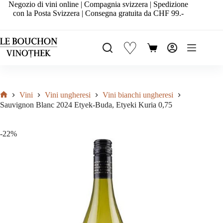
Salta
Negozio di vini online | Compagnia svizzera | Spedizione
al
con la Posta Svizzera | Consegna gratuita da CHF 99.-
contenuto
♡
Carrello
Vini
Vini ungheresi
Vini bianchi ungheresi
Home
Sauvignon Blanc 2024 Etyek-Buda, Etyeki Kuria 0,75
-22%