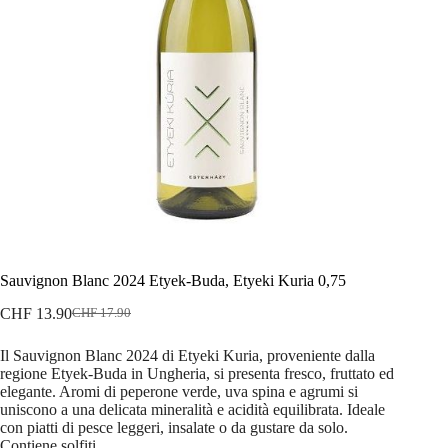
Sauvignon Blanc 2024 Etyek-Buda, Etyeki Kuria 0,75
CHF
13.90
CHF
17.90
Il
Il
prezzo
prezzo
Il Sauvignon Blanc 2024 di Etyeki Kuria, proveniente dalla
originale
attuale
regione Etyek-Buda in Ungheria, si presenta fresco, fruttato ed
era:
è:
elegante. Aromi di peperone verde, uva spina e agrumi si
CHF 17.90.
CHF 13.90.
uniscono a una delicata mineralità e acidità equilibrata. Ideale
con piatti di pesce leggeri, insalate o da gustare da solo.
Contiene solfiti.