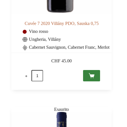
Cuvée 7 2020 Villány PDO, Sauska 0,75
Vino rosso
Ungheria
,
Villány
Cabernet Sauvignon, Cabernet Franc, Merlot
CHF
45.00
Cuvée
7
2020
Villány
PDO,
Sauska
0,75
quantità