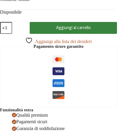
Disponibile
Sauvignon
Aggiungi al carrello
Blanc
2024
Etyek-
Aggiungi alla lista dei desideri
Buda,
Pagamento sicuro garantito
Etyeki
Kuria
0,75
quantità
Funzionalità extra
Qualità premium
Pagamenti sicuri
Garanzia di soddisfazione