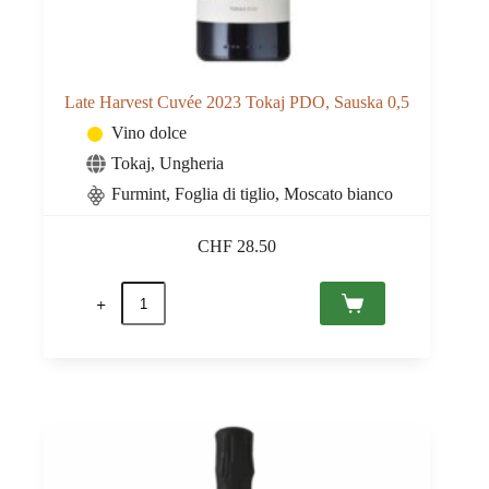
Late Harvest Cuvée 2023 Tokaj PDO, Sauska 0,5
Vino dolce
Tokaj
,
Ungheria
Furmint, Foglia di tiglio, Moscato bianco
CHF
28.50
Late
Harvest
Cuvée
2023
Tokaj
PDO,
Sauska
0,5
quantità