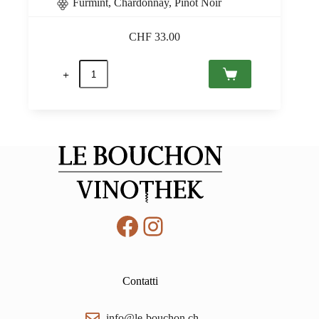
Furmint, Chardonnay, Pinot Noir
CHF
33.00
Sauska
Rosé
Brut
Tokaj
PDO
0,75
quantità
Facebook
Instagram
Contatti
info@le-bouchon.ch