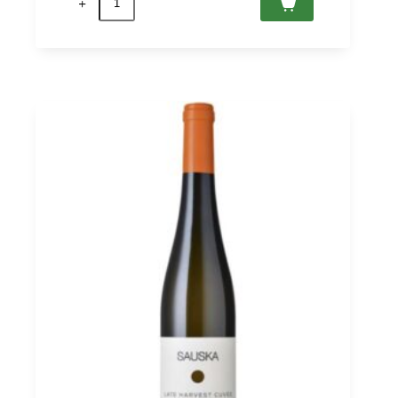
Aszú
3
Puttonyos
2019
Tokaj
PDO,
Oremus
0,5
quantità