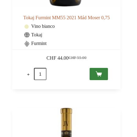
Tokaj Furmint MM55 2021 Mád Moser 0,75
Vino bianco
Tokaj
Furmint
CHF
44.00
CHF
55.00
Il
Il
prezzo
prezzo
Tokaj
originale
attuale
Furmint
era:
è:
MM55
CHF 55.00.
CHF 44.00.
2021
Mád
Moser
0,75
quantità