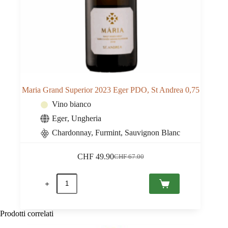
Maria Grand Superior 2023 Eger PDO, St Andrea 0,75
Vino bianco
Eger
,
Ungheria
Chardonnay, Furmint, Sauvignon Blanc
CHF
49.90
CHF
67.00
Il
Il
prezzo
prezzo
Maria
originale
attuale
Grand
era:
è:
Superior
CHF 67.00.
CHF 49.90.
2023
Eger
Prodotti correlati
PDO,