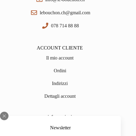
lebouchon.ch@gmail.com
078 714 88 88
ACCOUNT CLIENTE
Il mio account
Ordini
Indirizzi
Dettagli account
informazioni
Chi siamo
Newsletter