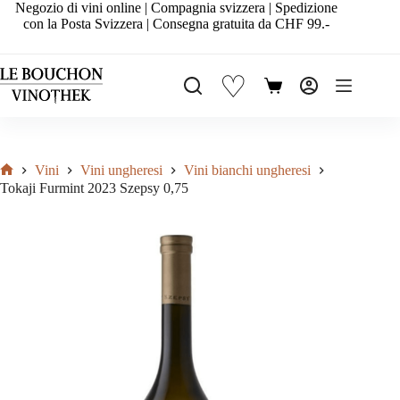
Salta
Negozio di vini online | Compagnia svizzera | Spedizione
al
con la Posta Svizzera | Consegna gratuita da CHF 99.-
contenuto
♡
Carrello
Vini
Vini ungheresi
Vini bianchi ungheresi
Home
Tokaji Furmint 2023 Szepsy 0,75