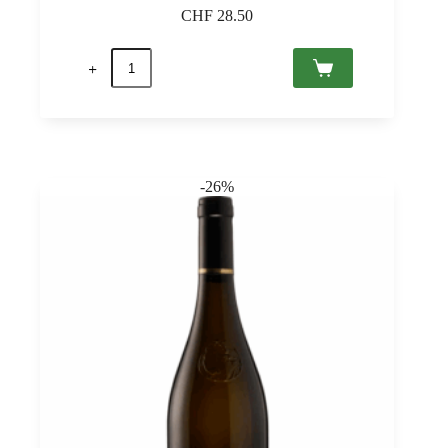
CHF
28.50
Tokaj
Furmint
2021
Tokaj
PDO,
Juliet
Victor
0,75
-26%
quantità