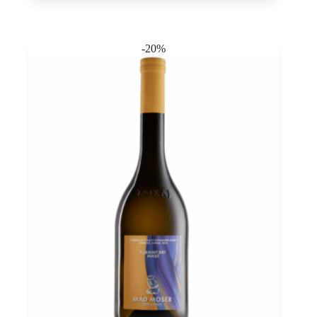
Tokaj
PDO,
Sauska
0,75
-20%
quantità