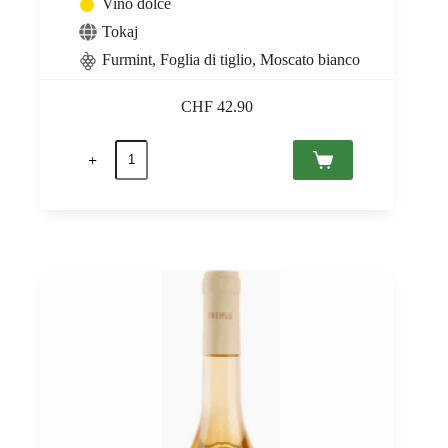
Vino dolce
Tokaj
Furmint, Foglia di tiglio, Moscato bianco
CHF
42.90
Tokaji
Aszú
5
Puttonyos
2019
Grand
Tokaj
0,5
quantità