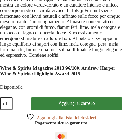
mostra un colore verde-dorato e un carattere intenso e unico,
con corpo medio e acidità vivace. Il Tokaji Furmint viene
fermentato con lieviti naturali e affinato sulle fecce per cinque
mesi prima dell’imbottigliamento. Al naso è concentrato ed
elegante, con aromi di fumo, fiammiferi, lime, mela cotogna e
un tocco di legno di quercia dolce. Successivamente
emergono sfumature di alloro e fiori. Al palato si sviluppa un
lungo equilibrio di sapori con lime, mela cotogna, pera, mela,
fiori bianchi, fumo e una nota salina. Il finale è lungo, elegante
ed espressivo. Contiene solfiti.
Wine & Spirits Magazine 2013 96/100, Andrew Harper
Wine & Spirits: Highlight Award 2015
Disponibile
Tokaji
Aggiungi al carrello
Furmint
2023
Szepsy
Aggiungi alla lista dei desideri
0,75
Pagamento sicuro garantito
quantità