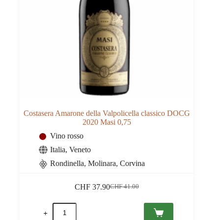
Costasera Amarone della Valpolicella classico DOCG
2020 Masi 0,75
Vino rosso
Italia
,
Veneto
Rondinella, Molinara, Corvina
CHF
37.90
CHF
41.00
Il
Il
prezzo
prezzo
Costasera
originale
attuale
Amarone
era:
è: