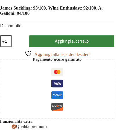
James Suckling: 93/100, Wine Enthusiast: 92/100, A.
Galloni: 94/100
Disponibile
Villa
Aggiungi al carrello
Antinori
Riserva
2023
Aggiungi alla lista dei desideri
Chianti
Pagamento sicuro garantito
classico
DOCG,
Antinori
0,75
quantità
Funzionalità extra
Qualità premium