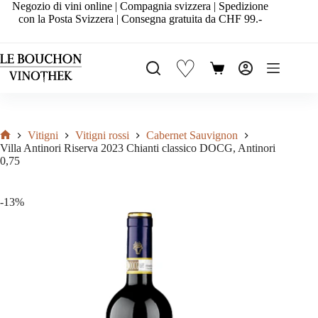
Salta
Negozio di vini online | Compagnia svizzera | Spedizione
al
con la Posta Svizzera | Consegna gratuita da CHF 99.-
contenuto
♡
Carrello
Vitigni
Vitigni rossi
Cabernet Sauvignon
Home
Villa Antinori Riserva 2023 Chianti classico DOCG, Antinori
0,75
-13%