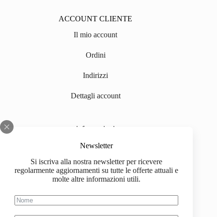
ACCOUNT CLIENTE
Il mio account
Ordini
Indirizzi
Dettagli account
informazioni
Chi siamo
Newsletter
Si iscriva alla nostra newsletter per ricevere
Impressum
regolarmente aggiornamenti su tutte le offerte attuali e
molte altre informazioni utili.
Spedizione
Informazioni sull'acquisto