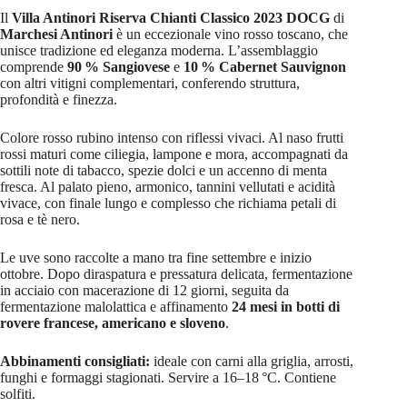
Il
Villa Antinori Riserva Chianti Classico 2023 DOCG
di
Marchesi Antinori
è un eccezionale vino rosso toscano, che
unisce tradizione ed eleganza moderna. L’assemblaggio
comprende
90 % Sangiovese
e
10 % Cabernet Sauvignon
con altri vitigni complementari, conferendo struttura,
profondità e finezza.
Colore rosso rubino intenso con riflessi vivaci. Al naso frutti
rossi maturi come ciliegia, lampone e mora, accompagnati da
sottili note di tabacco, spezie dolci e un accenno di menta
fresca. Al palato pieno, armonico, tannini vellutati e acidità
vivace, con finale lungo e complesso che richiama petali di
rosa e tè nero.
Le uve sono raccolte a mano tra fine settembre e inizio
ottobre. Dopo diraspatura e pressatura delicata, fermentazione
in acciaio con macerazione di 12 giorni, seguita da
fermentazione malolattica e affinamento
24 mesi in botti di
rovere francese, americano e sloveno
.
Abbinamenti consigliati:
ideale con carni alla griglia, arrosti,
funghi e formaggi stagionati. Servire a 16–18 °C. Contiene
solfiti.