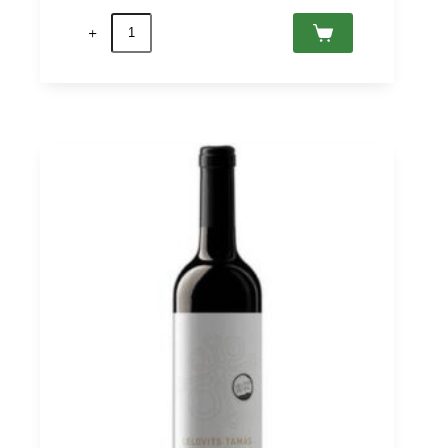
Cuvée
7
2020
Villány
PDO,
Sauska
0,75
quantità