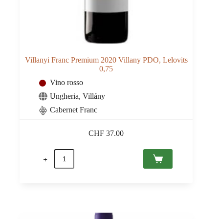
Villanyi Franc Premium 2020 Villany PDO, Lelovits
0,75
Vino rosso
Ungheria
,
Villány
Cabernet Franc
CHF
37.00
Villanyi
Franc
Premium
2020
Villany
PDO,
Lelovits
0,75