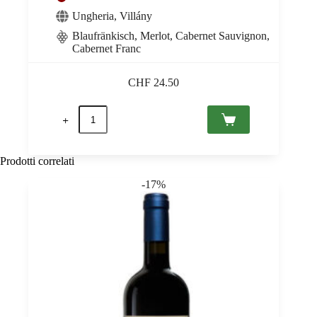
Ungheria
,
Villány
Blaufränkisch, Merlot, Cabernet Sauvignon,
Cabernet Franc
CHF
24.50
Cuvée
11
2020
Villány,
Sauska
Prodotti correlati
0,75
quantità
-17%