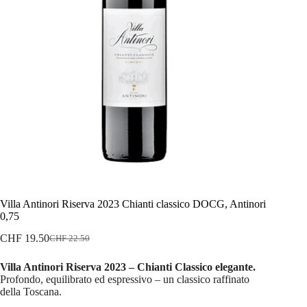
Villa Antinori Riserva 2023 Chianti classico DOCG, Antinori
0,75
CHF
19.50
CHF
22.50
Il
Il
prezzo
prezzo
Villa Antinori Riserva 2023 – Chianti Classico elegante.
originale
attuale
Profondo, equilibrato ed espressivo – un classico raffinato
era:
è:
della Toscana.
CHF 22.50.
CHF 19.50.