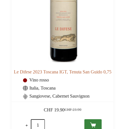
Le Difese 2023 Toscana IGT, Tenuta San Guido 0,75
Vino rosso
Italia
,
Toscana
Sangiovese, Cabernet Sauvignon
CHF
19.90
CHF
23.90
Il
Il
prezzo
prezzo
Le
originale
attuale
Difese
era:
è: