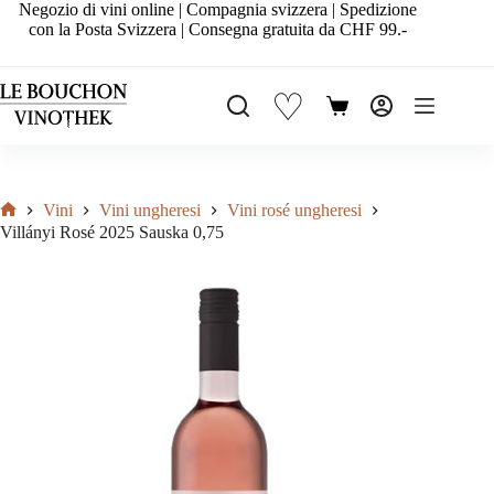
Salta
Negozio di vini online | Compagnia svizzera | Spedizione
al
con la Posta Svizzera | Consegna gratuita da CHF 99.-
contenuto
♡
Carrello
Vini
Vini ungheresi
Vini rosé ungheresi
Home
Villányi Rosé 2025 Sauska 0,75