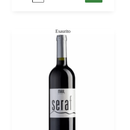
Bikavér
Superior
2022
St.
Andrea
0,75
quantità