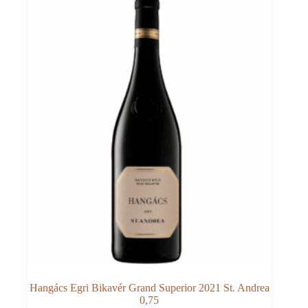
Castello
di
Montepo
0,75
quantità
Hangács Egri Bikavér Grand Superior 2021 St. Andrea
0,75