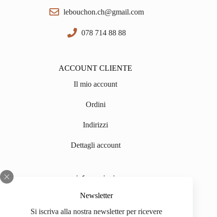
lebouchon.ch@gmail.com
078 714 88 88
ACCOUNT CLIENTE
Il mio account
Ordini
Indirizzi
Dettagli account
informazioni
Chi siamo
Newsletter
Si iscriva alla nostra newsletter per ricevere
Impressum