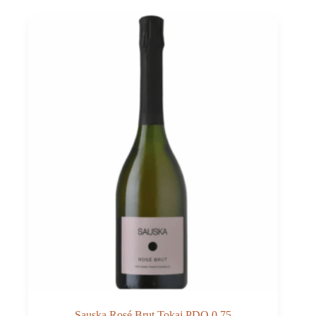
al
Tasso
0,75
quantità
Sauska Rosé Brut Tokaj PDO 0,75