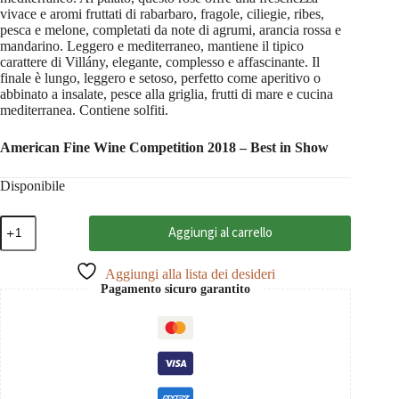
vivace e aromi fruttati di rabarbaro, fragole, ciliegie, ribes,
pesca e melone, completati da note di agrumi, arancia rossa e
mandarino. Leggero e mediterraneo, mantiene il tipico
carattere di Villány, elegante, complesso e affascinante. Il
finale è lungo, leggero e setoso, perfetto come aperitivo o
abbinato a insalate, pesce alla griglia, frutti di mare e cucina
mediterranea. Contiene solfiti.
American Fine Wine Competition 2018 – Best in Show
Disponibile
Villányi
Aggiungi al carrello
Rosé
2025
Sauska
Aggiungi alla lista dei desideri
0,75
Pagamento sicuro garantito
quantità