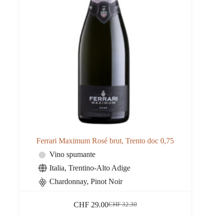
Ferrari Maximum Rosé brut, Trento doc 0,75
Vino spumante
Italia
,
Trentino-Alto Adige
Chardonnay, Pinot Noir
CHF
29.00
CHF
32.30
Il
Il
prezzo
prezzo