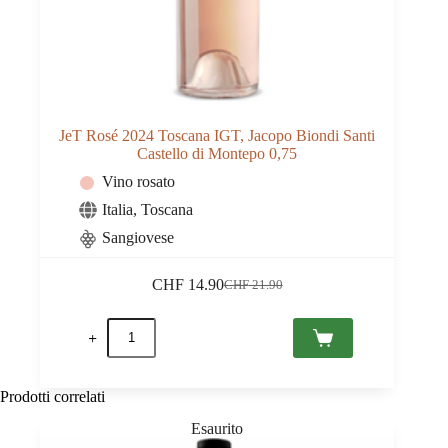
JeT Rosé 2024 Toscana IGT, Jacopo Biondi Santi
Castello di Montepo 0,75
Vino rosato
Italia
,
Toscana
Sangiovese
CHF
14.90
CHF
21.90
Il
Il
prezzo
prezzo
JeT
originale
attuale
Rosé
era:
è:
2024
CHF 21.90.
CHF 14.90.
Toscana
IGT,
Prodotti correlati
Jacopo
Biondi
Santi