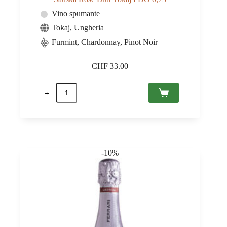
Vino spumante
Tokaj
,
Ungheria
Furmint, Chardonnay, Pinot Noir
CHF
33.00
Sauska
Rosé
Brut
Tokaj
PDO
0,75
quantità
-10%