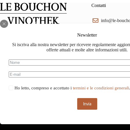
Contatti
info@le-bouch
Facebook
Instagram
lebouchon.ch@
Newsletter
Si iscriva alla nostra newsletter per ricevere regolarmente aggior
078 714 88 88
offerte attuali e molte altre informazioni utili.
Ho letto, compreso e accettato i
termini e le condizioni generali
Invia
Questo sito web u