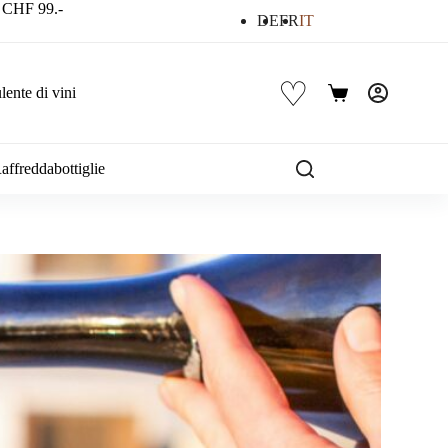
a CHF 99.-
DE
FR
IT
♡
ente di vini
Carrello
affreddabottiglie