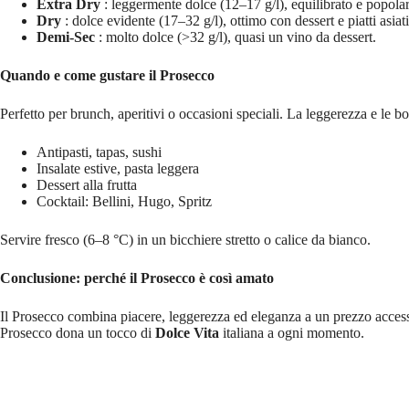
Extra Dry
: leggermente dolce (12–17 g/l), equilibrato e popolar
Dry
: dolce evidente (17–32 g/l), ottimo con dessert e piatti asiati
Demi-Sec
: molto dolce (>32 g/l), quasi un vino da dessert.
Quando e come gustare il Prosecco
Perfetto per brunch, aperitivi o occasioni speciali. La leggerezza e le bol
Antipasti, tapas, sushi
Insalate estive, pasta leggera
Dessert alla frutta
Cocktail: Bellini, Hugo, Spritz
Servire fresco (6–8 °C) in un bicchiere stretto o calice da bianco.
Conclusione: perché il Prosecco è così amato
Il Prosecco combina piacere, leggerezza ed eleganza a un prezzo accessibil
Prosecco dona un tocco di
Dolce Vita
italiana a ogni momento.