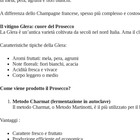
di mela, pera, agrumi e fiori bianchi.
A differenza dello Champagne francese, spesso più complesso e costoso, i
Il vitigno Glera: cuore del Prosecco
La Glera è un’antica varietà coltivata da secoli nel nord Italia. Ama il 
Caratteristiche tipiche della Glera:
Aromi fruttati: mela, pera, agrumi
Note floreali: fiori bianchi, acacia
Acidità fresca e vivace
Corpo leggero o medio
Come viene prodotto il Prosecco?
Metodo Charmat (fermentazione in autoclave)
Il metodo Charmat, o Metodo Martinotti, è il più utilizzato per il
Vantaggi :
Carattere fresco e fruttato
Produzione efficiente ed economica