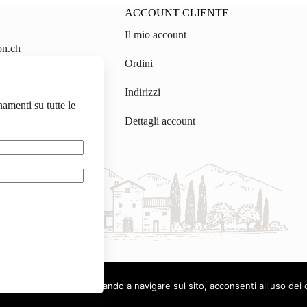
ACCOUNT CLIENTE
Il mio account
on.ch
Ordini
gmail.com
Indirizzi
namenti su tutte le
Dettagli account
.
Deutsch
Français
tilizza i cookie. Continuando a navigare sul sito, acconsenti all'uso dei 
Italiano
Copyright © 2026 - Tutti i diritti riservati.