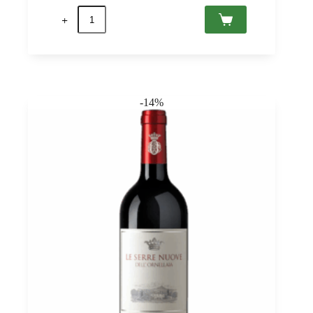
Moscato
dolce
Spumante,
Paladin
0,75
quantità
-14%