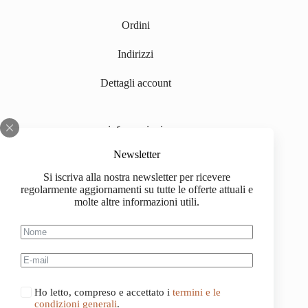
Ordini
Indirizzi
Dettagli account
informazioni
Chi siamo
Newsletter
Si iscriva alla nostra newsletter per ricevere
Impressum
regolarmente aggiornamenti su tutte le offerte attuali e
molte altre informazioni utili.
Spedizione
Informazioni sull'acquisto
Condizioni generali di contratto
Ho letto, compreso e accettato i
termini e le
condizioni generali
.