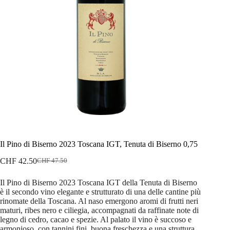
Il Pino di Biserno 2023 Toscana IGT, Tenuta di Biserno 0,75
CHF
42.50
CHF
47.50
Il
Il
prezzo
prezzo
Il Pino di Biserno 2023 Toscana IGT della Tenuta di Biserno
originale
attuale
è il secondo vino elegante e strutturato di una delle cantine più
era:
è:
rinomate della Toscana. Al naso emergono aromi di frutti neri
CHF 47.50.
CHF 42.50.
maturi, ribes nero e ciliegia, accompagnati da raffinate note di
legno di cedro, cacao e spezie. Al palato il vino è succoso e
armonioso, con tannini fini, buona freschezza e una struttura