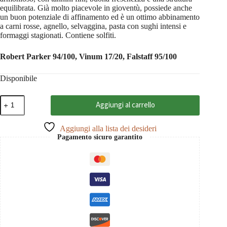
equilibrata. Già molto piacevole in gioventù, possiede anche
un buon potenziale di affinamento ed è un ottimo abbinamento
a carni rosse, agnello, selvaggina, pasta con sughi intensi e
formaggi stagionati. Contiene solfiti.
Robert Parker 94/100, Vinum 17/20, Falstaff 95/100
Disponibile
Il
Aggiungi al carrello
Pino
di
Biserno
Aggiungi alla lista dei desideri
2023
Pagamento sicuro garantito
Toscana
IGT,
Tenuta
di
Biserno
0,75
quantità