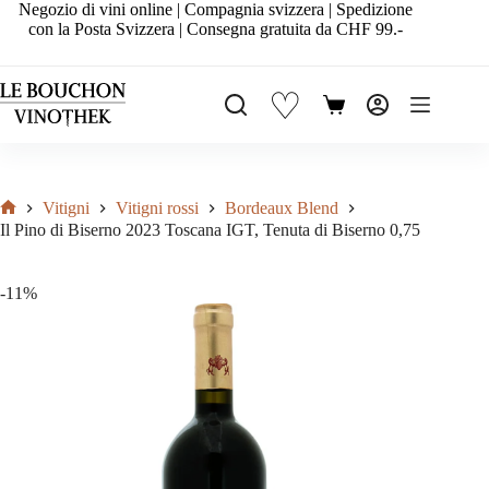
Salta
Negozio di vini online | Compagnia svizzera | Spedizione
al
con la Posta Svizzera | Consegna gratuita da CHF 99.-
contenuto
♡
Carrello
Vitigni
Vitigni rossi
Bordeaux Blend
Home
Il Pino di Biserno 2023 Toscana IGT, Tenuta di Biserno 0,75
-11%