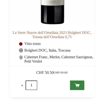
Le Serre Nuove dell’Ornellaia 2023 Bolgheri DOC,
Tenuta dell’Ornellaia 0,75
Vino rosso
Bolgheri DOC
,
Italia
,
Toscana
Cabernet Franc, Merlot, Cabernet Sauvignon,
Petit Verdot
CHF
50.50
CHF
59.00
Il
Il
prezzo
prezzo
Le
originale
attuale
Serre
era:
è:
Nuove
CHF 59.00.
CHF 50.50.
dell'Ornellaia
2023
Bolgheri
DOC,