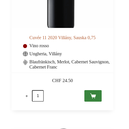
Cuvée 11 2020 Villány, Sauska 0,75
Vino rosso
Ungheria
,
Villány
Blaufränkisch, Merlot, Cabernet Sauvignon,
Cabernet Franc
CHF
24.50
Cuvée
11
2020
Villány,
Sauska
0,75
quantità