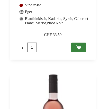
Vino rosso
Eger
Blaufränkisch, Kadarka, Syrah, Cabernet
Franc, Merlot,Pinot Noir
CHF
33.50
Egri
Bikavér
Grand
Superior
Nagy-
Eged
2021
Eger
PDO
Thummerer
0,75
quantità