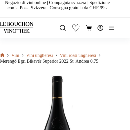
Salta
Negozio di vini online | Compagnia svizzera | Spedizione
al
con la Posta Svizzera | Consegna gratuita da CHF 99.-
contenuto
♡
Carrello
Vini
Vini ungheresi
Vini rossi ungheresi
Home
Merengő Egri Bikavér Superior 2022 St. Andrea 0,75