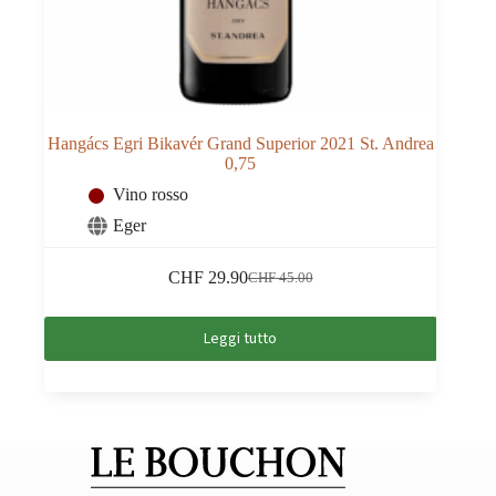
Hangács Egri Bikavér Grand Superior 2021 St. Andrea
0,75
Vino rosso
Eger
CHF
29.90
CHF
45.00
Il
Il
prezzo
prezzo
originale
attuale
Leggi tutto
era:
è:
CHF 45.00.
CHF 29.90.