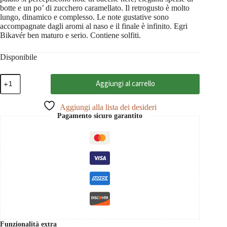
botte e un po’ di zucchero caramellato. Il retrogusto è molto
lungo, dinamico e complesso. Le note gustative sono
accompagnate dagli aromi al naso e il finale è infinito. Egri
Bikavér ben maturo e serio. Contiene solfiti.
Disponibile
Merengő
Aggiungi al carrello
Egri
Bikavér
Superior
Aggiungi alla lista dei desideri
2022
Pagamento sicuro garantito
St.
Andrea
0,75
quantità
Funzionalità extra