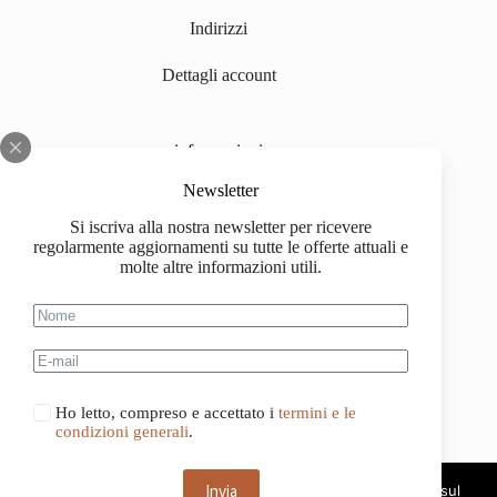
Indirizzi
Dettagli account
informazioni
Chi siamo
Newsletter
Si iscriva alla nostra newsletter per ricevere
Impressum
regolarmente aggiornamenti su tutte le offerte attuali e
molte altre informazioni utili.
Spedizione
Informazioni sull'acquisto
Condizioni generali di contratto
Ho letto, compreso e accettato i
termini e le
condizioni generali
.
Invia
Questo sito web utilizza i cookie. Continuando a navigare sul