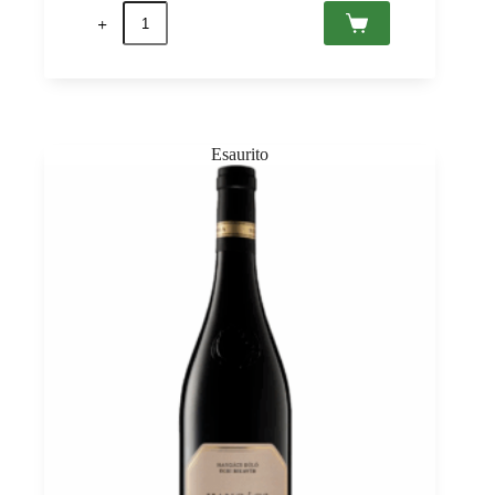
Villányi
Rosé
2025
Sauska
0,75
quantità