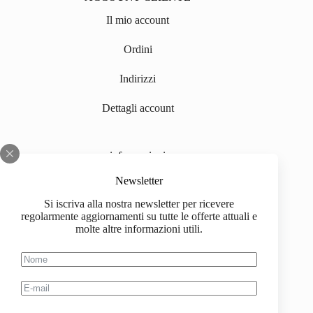
Il mio account
Ordini
Indirizzi
Dettagli account
informazioni
Chi siamo
Newsletter
Si iscriva alla nostra newsletter per ricevere
Impressum
regolarmente aggiornamenti su tutte le offerte attuali e
molte altre informazioni utili.
Spedizione
Informazioni sull'acquisto
Condizioni generali di contratto