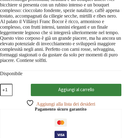
bicchiere si presenta con un rubino intenso e un bouquet
complesso: cioccolato fondente, spezie natalizie, caffè appena
tostato, accompagnati da ciliegie secche, mirtilli e ribes nero.
Al palato il Villányi Franc Bocor è ricco, armonioso e
complesso, con frutti intensi, tannini eleganti e un finale
leggermente legnoso che si integrerà ulteriormente nel tempo.
Questo vino corposo è già un grande piacere, ma ha ancora un
elevato potenziale di invecchiamento e svilupperà maggiore
complessità negli anni. Perfetto con carni rosse, selvaggina,
formaggi stagionati o da gustare da solo per momenti di puro
piacere. Contiene solfiti.
Disponibile
Villanyi
Aggiungi al carrello
Franc
Bocor
2022
Aggiungi alla lista dei desideri
Villány
Pagamento sicuro garantito
PDO,
Günzer
0,75
quantità