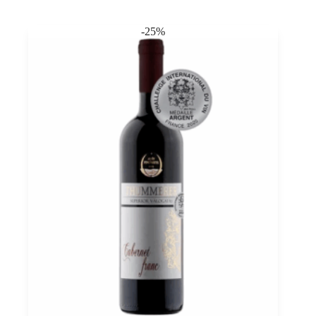
0,75
quantità
-25%