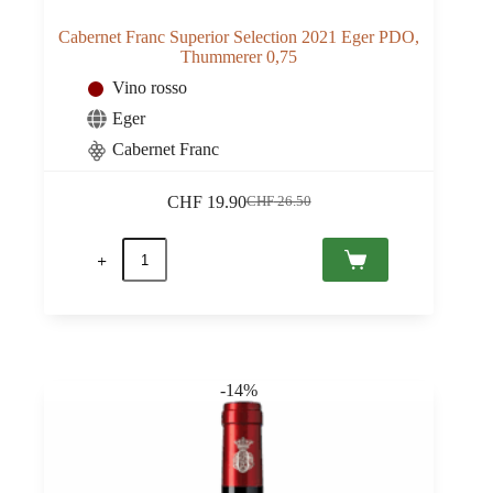
Cabernet Franc Superior Selection 2021 Eger PDO,
Thummerer 0,75
Vino rosso
Eger
Cabernet Franc
CHF
19.90
CHF
26.50
Il
Il
prezzo
prezzo
Cabernet
originale
attuale
Franc
era:
è:
Superior
CHF 26.50.
CHF 19.90.
Selection
2021
Eger
PDO,
Thummerer
-14%
0,75
quantità