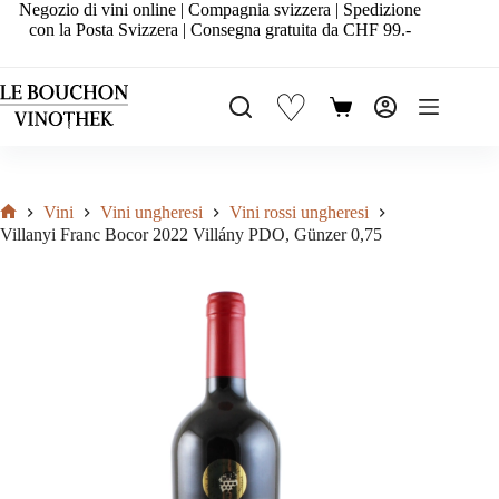
Salta
Negozio di vini online | Compagnia svizzera | Spedizione
al
con la Posta Svizzera | Consegna gratuita da CHF 99.-
contenuto
♡
Carrello
Vini
Vini ungheresi
Vini rossi ungheresi
Home
Villanyi Franc Bocor 2022 Villány PDO, Günzer 0,75