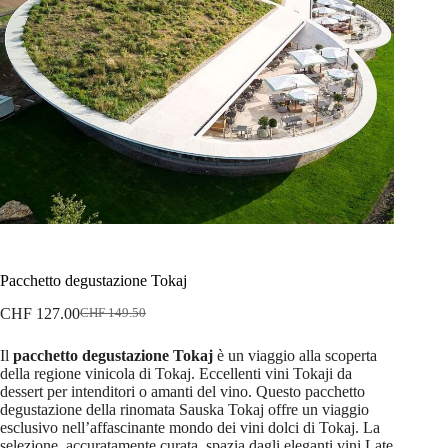
Pacchetto degustazione Tokaj
CHF
127.00
CHF
149.50
Il
Il
prezzo
prezzo
Il
pacchetto degustazione Tokaj
è un viaggio alla scoperta
originale
attuale
della regione vinicola di Tokaj. Eccellenti vini Tokaji da
era:
è:
dessert per intenditori o amanti del vino. Questo pacchetto
CHF 149.50.
CHF 127.00.
degustazione della rinomata Sauska Tokaj offre un viaggio
esclusivo nell’affascinante mondo dei vini dolci di Tokaj. La
selezione, accuratamente curata, spazia dagli eleganti vini Late