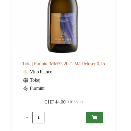
Tokaj Furmint MM55 2021 Mád Moser 0,75
Vino bianco
Tokaj
Furmint
CHF
44.00
CHF
55.00
Il
Il
prezzo
prezzo
Tokaj
originale
attuale
Furmint
era:
è:
MM55
CHF 55.00.
CHF 44.00.
2021