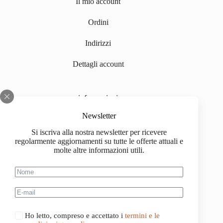
Il mio account
Ordini
Indirizzi
Dettagli account
informazioni
Chi siamo
Newsletter
Si iscriva alla nostra newsletter per ricevere
Impressum
regolarmente aggiornamenti su tutte le offerte attuali e
molte altre informazioni utili.
Spedizione
Informazioni sull'acquisto
Condizioni generali di contratto
Ho letto, compreso e accettato i
termini e le