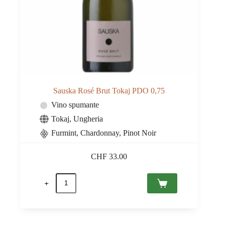
Sauska Rosé Brut Tokaj PDO 0,75
Vino spumante
Tokaj
,
Ungheria
Furmint, Chardonnay, Pinot Noir
CHF
33.00
Sauska
Rosé
Brut
Tokaj
PDO
0,75