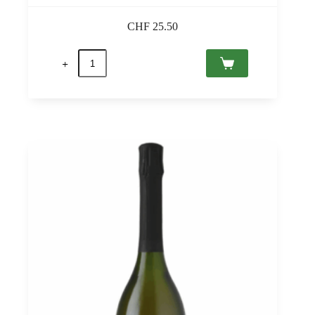
CHF
25.50
Örökké
Superior
2024
Eger
PDO,
St
Andrea
0,75
quantità