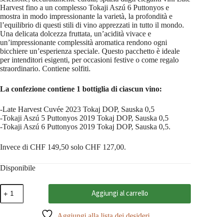
Harvest fino a un complesso Tokaji Aszú 6 Puttonyos e
mostra in modo impressionante la varietà, la profondità e
l’equilibrio di questi stili di vino apprezzati in tutto il mondo.
Una delicata dolcezza fruttata, un’acidità vivace e
un’impressionante complessità aromatica rendono ogni
bicchiere un’esperienza speciale. Questo pacchetto è ideale
per intenditori esigenti, per occasioni festive o come regalo
straordinario. Contiene solfiti.
La confezione contiene 1 bottiglia di ciascun vino:
-Late Harvest Cuvée 2023 Tokaj DOP, Sauska 0,5
-Tokaji Aszú 5 Puttonyos 2019 Tokaj DOP, Sauska 0,5
-Tokaji Aszú 6 Puttonyos 2019 Tokaj DOP, Sauska 0,5.
Invece di CHF 149,50 solo CHF 127,00.
Disponibile
Pacchetto
Aggiungi al carrello
degustazione
Tokaj
quantità
Aggiungi alla lista dei desideri