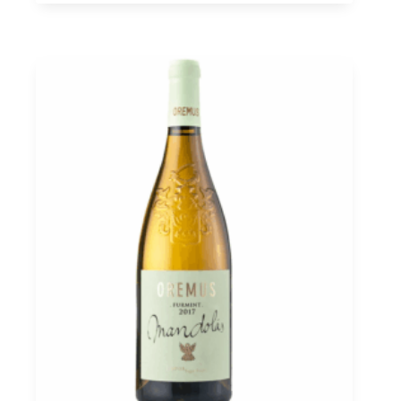
Mád
Moser
0,75
quantità