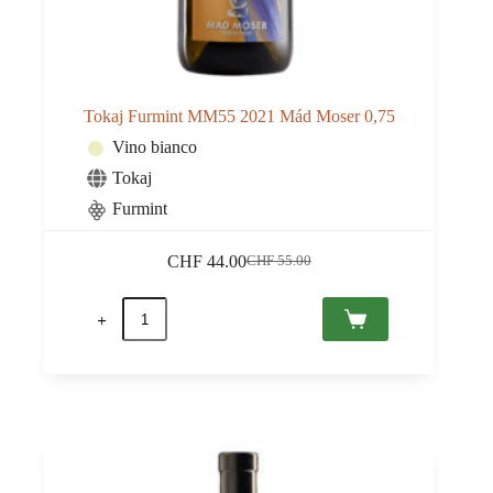
Tokaj Furmint MM55 2021 Mád Moser 0,75
Vino bianco
Tokaj
Furmint
CHF
44.00
CHF
55.00
Il
Il
prezzo
prezzo
Tokaj
originale
attuale
Furmint
era:
è:
MM55
CHF 55.00.
CHF 44.00.
2021
Mád
Moser
0,75
quantità