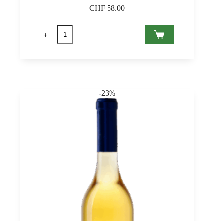
CHF
58.00
Tokaji
Aszú
6
Puttonyos
2017
Tokaj
PDO,
Royal
-23%
Tokaji
0,5
quantità