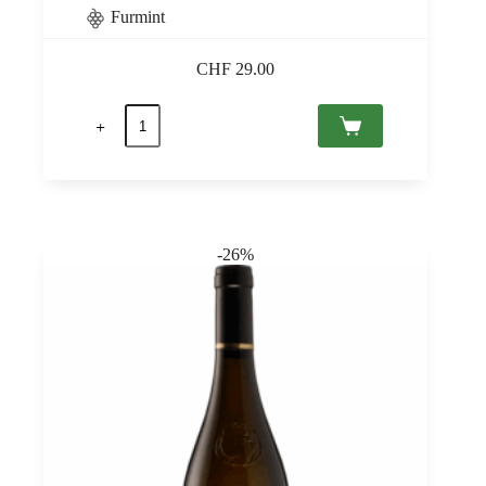
Furmint
CHF
29.00
Szent
Tamás
Furmint
2020
Tokaj
PDO,
Ats
0,75
-26%
quantità