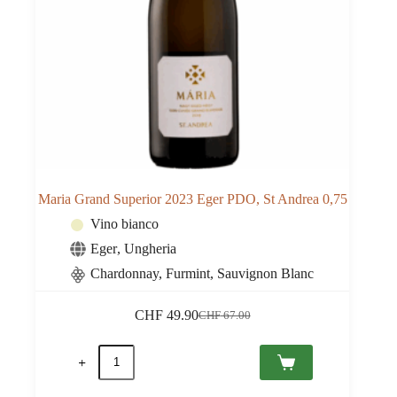
Maria Grand Superior 2023 Eger PDO, St Andrea 0,75
Vino bianco
Eger
,
Ungheria
Chardonnay, Furmint, Sauvignon Blanc
CHF
49.90
CHF
67.00
Il
Il
prezzo
prezzo
Maria
originale
attuale
Grand
era:
è:
Superior
CHF 67.00.
CHF 49.90.
2023