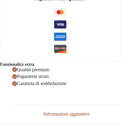
Tokaj
PDO,
Oremus
0,75
quantità
Funzionalità extra
Qualità premium
Pagamenti sicuri
Garanzia di soddisfazione
Informazioni aggiuntive