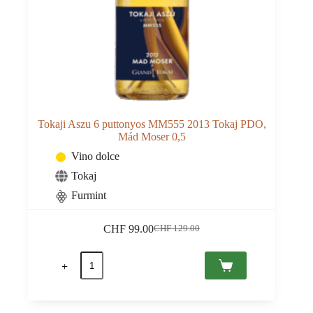
Tokaji Aszu 6 puttonyos MM555 2013 Tokaj PDO,
Mád Moser 0,5
Vino dolce
Tokaj
Furmint
CHF
99.00
CHF
129.00
Il
Il
prezzo
prezzo
Tokaji
originale
attuale
Aszu
era:
è:
6
CHF 129.00.
CHF 99.00.
puttonyos
MM555