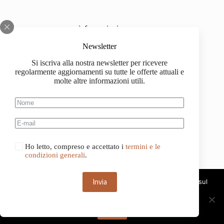
informazioni
Chi siamo
Newsletter
Si iscriva alla nostra newsletter per ricevere
Impressum
regolarmente aggiornamenti su tutte le offerte attuali e
molte altre informazioni utili.
Spedizione
Informazioni sull'acquisto
Condizioni generali di contratto
Ho letto, compreso e accettato i
termini e le
condizioni generali
.
Invia
Questo sito web utilizza i cookie. Continuando a navigare sul
sito, acconsenti all'uso dei cookie.
Deutsch
Français
OK
Italiano