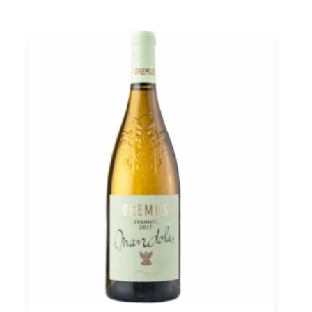
2013
Tokaj
PDO,
Mád
Moser
0,5
quantità