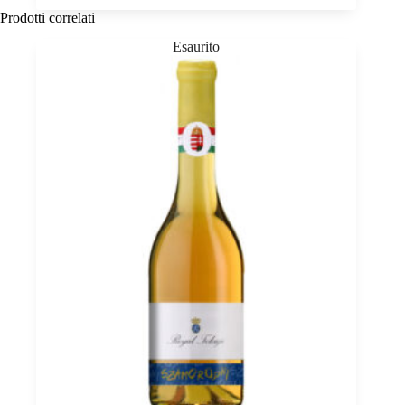
Eger
Prodotti correlati
PDO,
St
Andrea
0,75
quantità