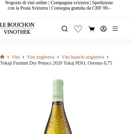
Salta
Negozio di vini online | Compagnia svizzera | Spedizione
al
con la Posta Svizzera | Consegna gratuita da CHF 99.-
contenuto
♡
Carrello
Vini
Vini ungheresi
Vini bianchi ungheresi
Home
Tokaji Furmint Dry Petracs 2020 Tokaj PDO, Oremus 0,75