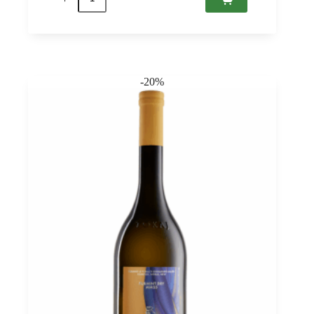
Furmint
Medve
2022
Tokaj
PDO,
Sauska
0,75
-20%
quantità