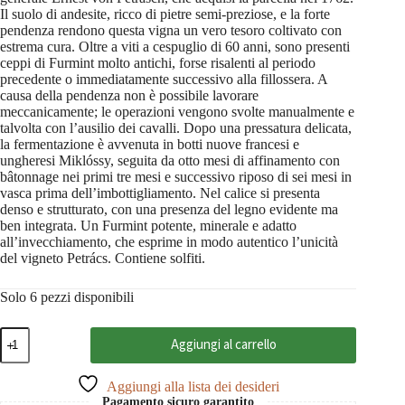
Il suolo di andesite, ricco di pietre semi-preziose, e la forte
pendenza rendono questa vigna un vero tesoro coltivato con
estrema cura. Oltre a viti a cespuglio di 60 anni, sono presenti
ceppi di Furmint molto antichi, forse risalenti al periodo
precedente o immediatamente successivo alla fillossera. A
causa della pendenza non è possibile lavorare
meccanicamente; le operazioni vengono svolte manualmente e
talvolta con l’ausilio dei cavalli. Dopo una pressatura delicata,
la fermentazione è avvenuta in botti nuove francesi e
ungheresi Miklóssy, seguita da otto mesi di affinamento con
bâtonnage nei primi tre mesi e successivo riposo di sei mesi in
vasca prima dell’imbottigliamento. Nel calice si presenta
denso e strutturato, con una presenza del legno evidente ma
ben integrata. Un Furmint potente, minerale e adatto
all’invecchiamento, che esprime in modo autentico l’unicità
del vigneto Petrács. Contiene solfiti.
Solo 6 pezzi disponibili
Tokaji
Aggiungi al carrello
Furmint
Dry
Petracs
Aggiungi alla lista dei desideri
2020
Pagamento sicuro garantito